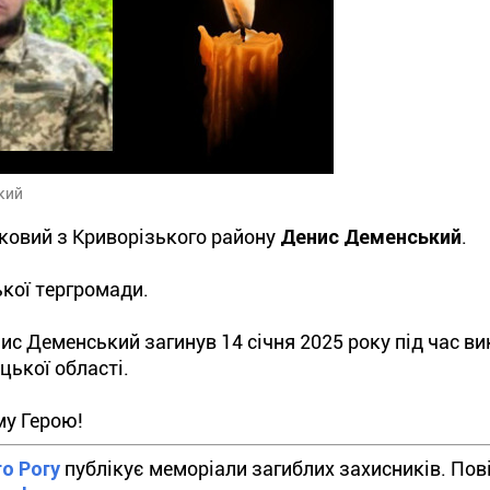
кий
ьковий з Криворізького району
Денис Деменський
.
ької тергромади.
ис Деменський загинув 14 січня 2025 року під час в
цької області.
му Герою!
го Рогу
публікує меморіали загиблих захисників. Пов