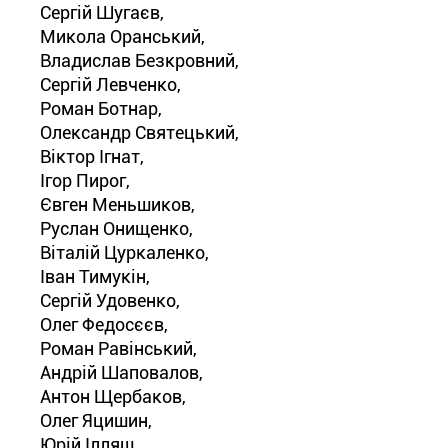
Сергій Шугаєв,
Микола Оранський,
Владислав Безкровний,
Сергій Левченко,
Роман Ботнар,
Олександр Святецький,
Віктор Ігнат,
Ігор Пирог,
Євген Меньшиков,
Руслан Онищенко,
Віталій Цуркаленко,
Іван Тимукін,
Сергій Удовенко,
Олег Федосєєв,
Роман Равінський,
Андрій Шаповалов,
Антон Щербаков,
Олег Яцишин,
Юрій Ілляш,