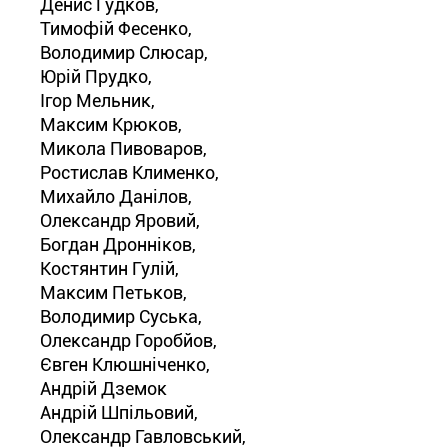
Денис Гудков,
Тимофій Фесенко,
Володимир Слюсар,
Юрій Прудко,
Ігор Мельник,
Максим Крюков,
Микола Пивоваров,
Ростислав Клименко,
Михайло Данілов,
Олександр Яровий,
Богдан Дронніков,
Костянтин Гулій,
Максим Петьков,
Володимир Суська,
Олександр Горобйов,
Євген Клюшніченко,
Андрій Дземок
Андрій Шпільовий,
Олександр Гавловський,