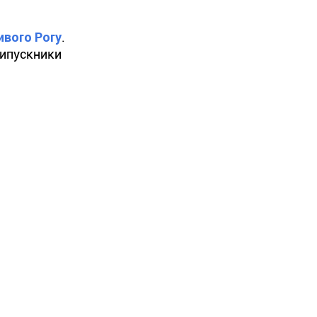
ивого Рогу
.
випускники