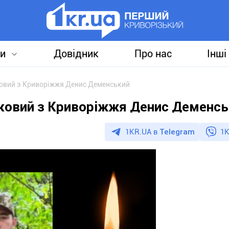
и
Довідник
Про нас
Інші
ьковий з Криворіжжя Денис Деменський
йськовий з Криворіжжя Денис Деменс
1KR.UA в
Telegram
1K