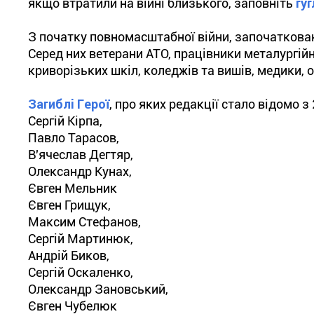
якщо втратили на війні близького, заповніть
гу
З початку повномасштабної війни, започаткован
Серед них ветерани АТО, працівники металургій
криворізьких шкіл, коледжів та вишів, медики, о
Загиблі Герої
, про яких редакції стало відомо з
Сергій Кірпа,
Павло Тарасов,
В'ячеслав Дегтяр,
Олександр Кунах,
Євген Мельник
Євген Грищук,
Максим Стефанов,
Сергій Мартинюк,
Андрій Биков,
Сергій Оскаленко,
Олександр Зановський,
Євген Чубелюк