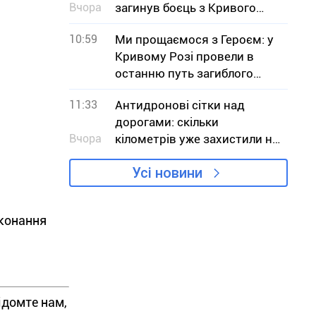
Вчора
загинув боєць з Кривого
Рогу В`ячеслав Чучмай
10:59
Ми прощаємося з Героєм: у
Кривому Розі провели в
останню путь загиблого
військового Юрія Тісьменка
11:33
Антидронові сітки над
дорогами: скільки
Вчора
кілометрів уже захистили на
Дніпропетровщині
Усі новини
иконання
ідомте нам,