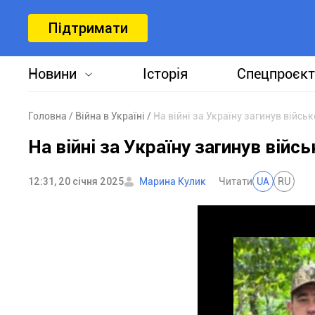
Підтримати
Новини
Історія
Спецпроєкт
Головна
Війна в Україні
На війні за Україну загинув війс
На війні за Україну загинув ві
12:31, 20 січня 2025
Марина Кулик
Читати
UA
RU