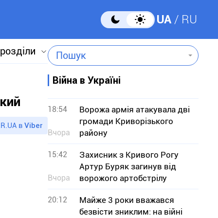
UA
RU
 розділи
Пошук
Війна в Україні
ький
18:54
Ворожа армія атакувала дві
громади Криворізького
R.UA в
Viber
Вчора
району
15:42
Захисник з Кривого Рогу
Артур Буряк загинув від
Вчора
ворожого артобстрілу
20:12
Майже 3 роки вважався
безвісти зниклим: на війні