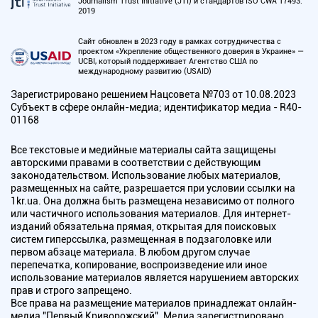
Journalism Trust Initiative (JTI) и стандартов ISO CWA 17493:
2019
Сайт обновлен в 2023 году в рамках сотрудничества с
проектом «Укрепление общественного доверия в Украине» —
UCBI, который поддерживает Агентство США по
международному развитию (USAID)
Зарегистрировано решением Нацсовета №703 от 10.08.2023
Субъект в сфере онлайн-медиа; идентификатор медиа - R40-
01168
Все текстовые и медийные материалы сайта защищены
авторскими правами в соответствии с действующим
законодательством. Использование любых материалов,
размещенных на сайте, разрешается при условии ссылки на
1kr.ua. Она должна быть размещена независимо от полного
или частичного использования материалов. Для интернет-
изданий обязательна прямая, открытая для поисковых
систем гиперссылка, размещенная в подзаголовке или
первом абзаце материала. В любом другом случае
перепечатка, копирование, воспроизведение или иное
использование материалов является нарушением авторских
прав и строго запрещено.
Все права на размещение материалов принадлежат онлайн-
медиа "Первый Криворожский". Медиа зарегистрировано