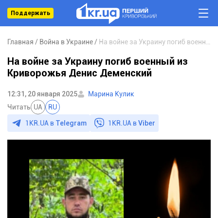
Поддержать
Главная
Война в Украине
На войне за Украину погиб военный из Криворожья Денис Деменский
На войне за Украину погиб военный из
Криворожья Денис Деменский
12:31, 20 января 2025
Марина Кулик
Читать
UA
RU
1KR.UA в
Telegram
1KR.UA в
Viber