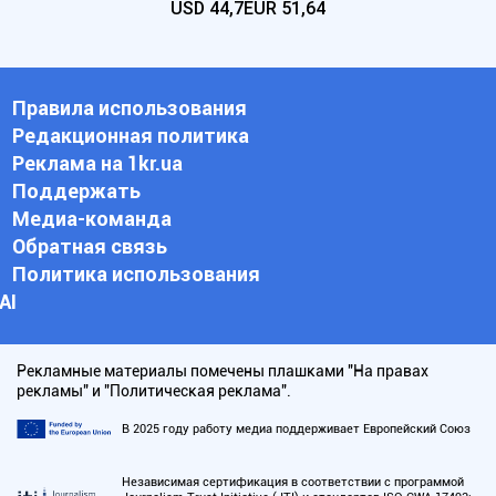
USD
44,7
EUR
51,64
Правила использования
Редакционная политика
Реклама на 1kr.ua
Поддержать
Медиа-команда
Обратная связь
Политика использования
АI
Рекламные материалы помечены плашками "На правах
рекламы" и "Политическая реклама".
В 2025 году работу медиа поддерживает Европейский Союз
Независимая сертификация в соответствии с программой