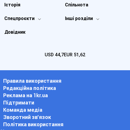
Історія
Спільнота
Спецпроєкти
Інші розділи
Довідник
USD
44,7
EUR
51,62
Правила використання
Редакційна політика
Реклама на 1kr.ua
Підтримати
Команда медіа
Зворотний зв'язок
Політика використання