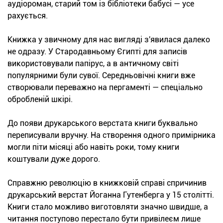
аудіороман, старий том із бібліотеки бабусі — усе
рахується.
Книжка у звичному для нас вигляді з'явилася далеко
не одразу. У Стародавньому Єгипті для записів
використовували папірус, а в античному світі
популярними були сувої. Середньовічні книги вже
створювали переважно на пергаменті — спеціально
обробленій шкірі.
До появи друкарського верстата книги буквально
переписували вручну. На створення одного примірника
могли піти місяці або навіть роки, тому книги
коштували дуже дорого.
Справжню революцію в книжковій справі спричинив
друкарський верстат Йоганна Гутенберга у 15 столітті.
Книги стало можливо виготовляти значно швидше, а
читання поступово перестало бути привілеєм лише