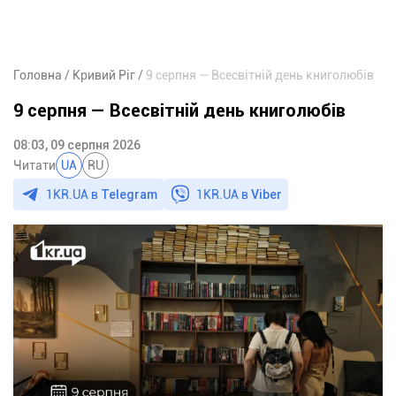
Головна
Кривий Ріг
9 серпня — Всесвітній день книголюбів
9 серпня — Всесвітній день книголюбів
08:03, 09 серпня 2026
Читати
UA
RU
1KR.UA в
Telegram
1KR.UA в
Viber