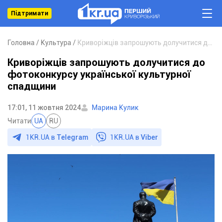
Підтримати
Головна
Культура
Криворіжців запрошують долучитися до фотоконкурсу української культурної спадщини
Криворіжців запрошують долучитися до
фотоконкурсу української культурної
спадщини
17:01, 11 жовтня 2024
Марина Кулик
Читати
UA
RU
1KR.UA в
Telegram
1KR.UA в
Viber