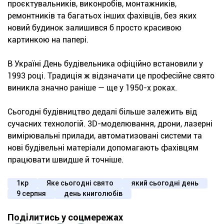
проєктувальників, виконробів, монтажників,
ремонтників та багатьох інших фахівців, без яких
новий будинок залишився б просто красивою
картинкою на папері.
В Україні День будівельника офіційно встановили у
1993 році. Традиція ж відзначати це професійне свято
виникла значно раніше — ще у 1950-х роках.
Сьогодні будівництво дедалі більше залежить від
сучасних технологій. 3D-моделювання, дрони, лазерні
вимірювальні прилади, автоматизовані системи та
нові будівельні матеріали допомагають фахівцям
працювати швидше й точніше.
1кр
Яке сьогодні свято
який сьогодні день
9 серпня
день книголюбів
Поділитись у соцмережах