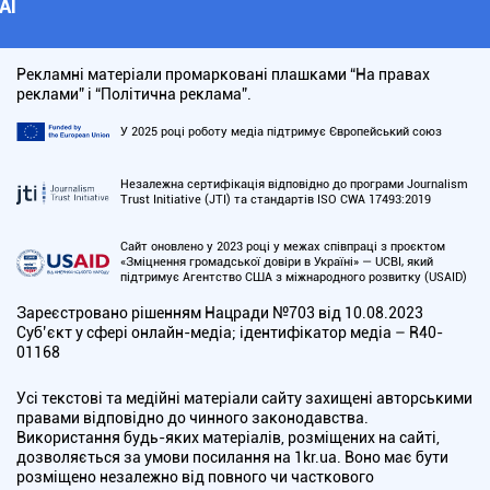
АІ
Рекламні матеріали промарковані плашками “На правах
реклами” і “Політична реклама”.
У 2025 році роботу медіа підтримує Європейський союз
Незалежна сертифікація відповідно до програми Journalism
Trust Initiative (JTI) та стандартів ISO CWA 17493:2019
Сайт оновлено у 2023 році у межах співпраці з проєктом
«Зміцнення громадської довіри в Україні» — UCBI, який
підтримує Агентство США з міжнародного розвитку (USAID)
Зареєстровано рішенням Нацради №703 від 10.08.2023
Cуб’єкт у сфері онлайн-медіа; ідентифікатор медіа – R40-
01168
Усі текстові та медійні матеріали сайту захищені авторськими
правами відповідно до чинного законодавства.
Використання будь-яких матеріалів, розміщених на сайті,
дозволяється за умови посилання на 1kr.ua. Воно має бути
розміщено незалежно від повного чи часткового