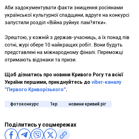
Аби задокументувати факти знищення росіянами
української культурної спадщини, вдруге на конкурсі
запустили розділ «Війна руйнує пам?ятки».
Зрештою, у кожній з держав-учасниць, а їх понад пів
сотні, журі обере 10 найкращих робіт. Вони будуть
представлені на міжнародному фіналі. Переможці
отримають відзнаки та призи.
Щоб дізнатись про новини Кривого Рогу та всієї
України першими, приєднуйтесь до
viber-каналу
"Первого Криворізького"
.
фотоконкурс
1кр
новини кривий ріг
Поділитись у соцмережах