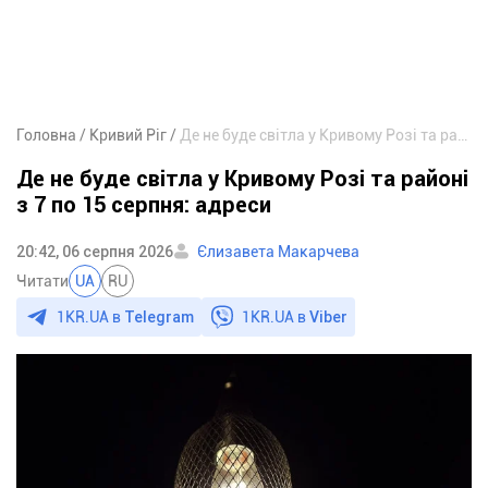
Головна
Кривий Ріг
Де не буде світла у Кривому Розі та районі з 7 по 15 серпня: адреси
Де не буде світла у Кривому Розі та районі
з 7 по 15 серпня: адреси
20:42, 06 серпня 2026
Єлизавета Макарчева
Читати
UA
RU
1KR.UA в
Telegram
1KR.UA в
Viber