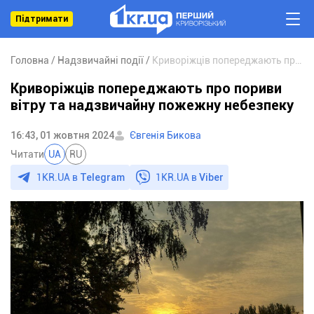
Підтримати
Головна
Надзвичайні події
Криворіжців попереджають про пориви вітру та надзвичайну пожежну небезпеку
Криворіжців попереджають про пориви
вітру та надзвичайну пожежну небезпеку
16:43, 01 жовтня 2024
Євгенія Бикова
Читати
UA
RU
1KR.UA в
Telegram
1KR.UA в
Viber