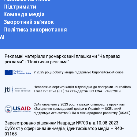
Підтримати
Команда медіа
Зворотний зв'язок
Політика використання
АІ
Рекламні матеріали промарковані плашками “На правах
реклами” і “Політична реклама”.
У 2025 році роботу медіа підтримує Європейський союз
Незалежна сертифікація відповідно до програми Journalism
Trust Initiative (JTI) та стандартів ISO CWA 17493:2019
Сайт оновлено у 2023 році у межах співпраці з проєктом
«Зміцнення громадської довіри в Україні» — UCBI, який
підтримує Агентство США з міжнародного розвитку (USAID)
Зареєстровано рішенням Нацради №703 від 10.08.2023
Cуб’єкт у сфері онлайн-медіа; ідентифікатор медіа – R40-
01168