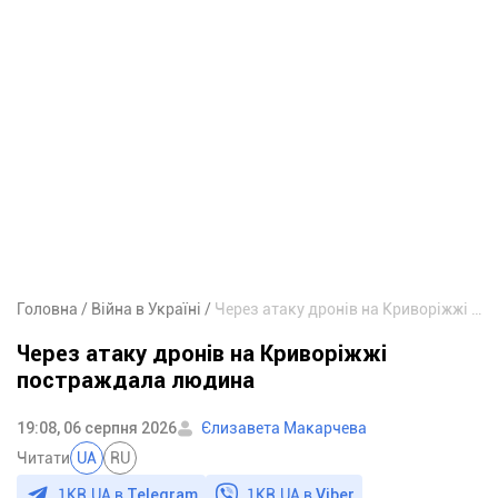
Головна
Війна в Україні
Через атаку дронів на Криворіжжі постраждала людина
Через атаку дронів на Криворіжжі
постраждала людина
19:08, 06 серпня 2026
Єлизавета Макарчева
Читати
UA
RU
1KR.UA в
Telegram
1KR.UA в
Viber