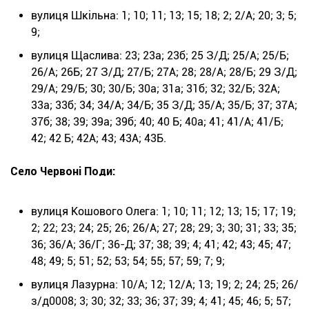
вулиця Шкільна: 1; 10; 11; 13; 15; 18; 2; 2/А; 20; 3; 5;
9;
вулиця Щаслива: 23; 23а; 23б; 25 З/Д; 25/А; 25/Б;
26/А; 26Б; 27 З/Д; 27/Б; 27А; 28; 28/А; 28/Б; 29 З/Д;
29/А; 29/Б; 30; 30/Б; 30а; 31а; 31б; 32; 32/Б; 32А;
33а; 33б; 34; 34/А; 34/Б; 35 З/Д; 35/А; 35/Б; 37; 37А;
37б; 38; 39; 39а; 39б; 40; 40 Б; 40а; 41; 41/А; 41/Б;
42; 42 Б; 42А; 43; 43А; 43Б.
Село Червоні Поди:
вулиця Кошового Олега: 1; 10; 11; 12; 13; 15; 17; 19;
2; 22; 23; 24; 25; 26; 26/А; 27; 28; 29; 3; 30; 31; 33; 35;
36; 36/А; 36/Г; 36-Д; 37; 38; 39; 4; 41; 42; 43; 45; 47;
48; 49; 5; 51; 52; 53; 54; 55; 57; 59; 7; 9;
вулиця Лазурна: 10/А; 12; 12/А; 13; 19; 2; 24; 25; 26/
з/д0008; 3; 30; 32; 33; 36; 37; 39; 4; 41; 45; 46; 5; 57;