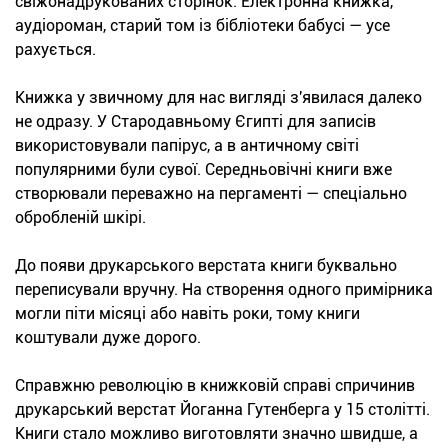
свіжонадрукованих сторінок. Електронна книжка,
аудіороман, старий том із бібліотеки бабусі — усе
рахується.
Книжка у звичному для нас вигляді з'явилася далеко
не одразу. У Стародавньому Єгипті для записів
використовували папірус, а в античному світі
популярними були сувої. Середньовічні книги вже
створювали переважно на пергаменті — спеціально
обробленій шкірі.
До появи друкарського верстата книги буквально
переписували вручну. На створення одного примірника
могли піти місяці або навіть роки, тому книги
коштували дуже дорого.
Справжню революцію в книжковій справі спричинив
друкарський верстат Йоганна Гутенберга у 15 столітті.
Книги стало можливо виготовляти значно швидше, а