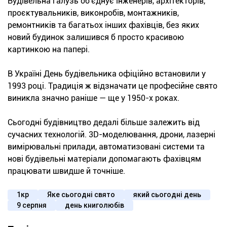
Будівельна галузь об'єднує інженерів, архітекторів,
проєктувальників, виконробів, монтажників,
ремонтників та багатьох інших фахівців, без яких
новий будинок залишився б просто красивою
картинкою на папері.
В Україні День будівельника офіційно встановили у
1993 році. Традиція ж відзначати це професійне свято
виникла значно раніше — ще у 1950-х роках.
Сьогодні будівництво дедалі більше залежить від
сучасних технологій. 3D-моделювання, дрони, лазерні
вимірювальні прилади, автоматизовані системи та
нові будівельні матеріали допомагають фахівцям
працювати швидше й точніше.
1кр
Яке сьогодні свято
який сьогодні день
9 серпня
день книголюбів