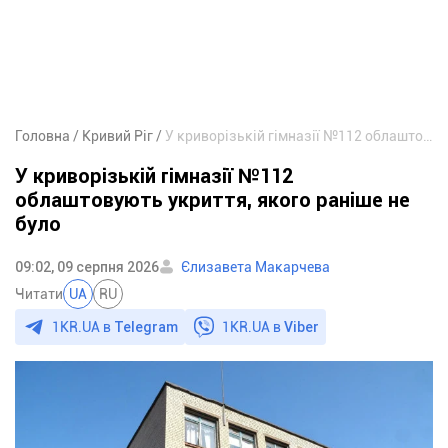
Головна
Кривий Ріг
У криворізькій гімназії №112 облаштовують укриття, якого раніше не було
У криворізькій гімназії №112
облаштовують укриття, якого раніше не
було
09:02, 09 серпня 2026
Єлизавета Макарчева
Читати
UA
RU
1KR.UA в
Telegram
1KR.UA в
Viber