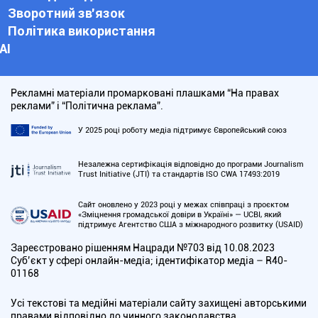
Зворотний зв'язок
Політика використання
АІ
Рекламні матеріали промарковані плашками “На правах
реклами” і “Політична реклама”.
У 2025 році роботу медіа підтримує Європейський союз
Незалежна сертифікація відповідно до програми Journalism
Trust Initiative (JTI) та стандартів ISO CWA 17493:2019
Сайт оновлено у 2023 році у межах співпраці з проєктом
«Зміцнення громадської довіри в Україні» — UCBI, який
підтримує Агентство США з міжнародного розвитку (USAID)
Зареєстровано рішенням Нацради №703 від 10.08.2023
Cуб’єкт у сфері онлайн-медіа; ідентифікатор медіа – R40-
01168
Усі текстові та медійні матеріали сайту захищені авторськими
правами відповідно до чинного законодавства.