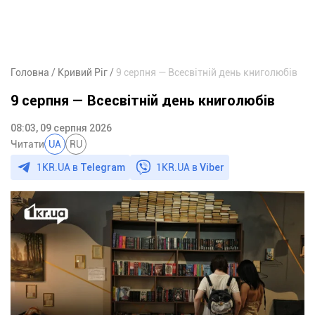
Головна
Кривий Ріг
9 серпня — Всесвітній день книголюбів
9 серпня — Всесвітній день книголюбів
08:03, 09 серпня 2026
Читати
UA
RU
1KR.UA в
Telegram
1KR.UA в
Viber