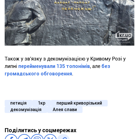
Також у зв'язку з декомунізацією у Кривому Розі у
липні
перейменували 135 топонімів
, але
без
громадського обговорення
.
петиція
1кр
перший криворізький
декомунізація
Алея слави
Поділитись у соцмережах