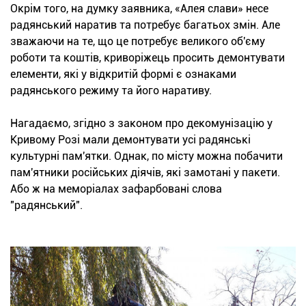
Окрім того, на думку заявника, «Алея слави» несе
радянський наратив та потребує багатьох змін. Але
зважаючи на те, що це потребує великого об'єму
роботи та коштів, криворіжець просить демонтувати
елементи, які у відкритій формі є ознаками
радянського режиму та його наративу.
Нагадаємо, згідно з законом про декомунізацію у
Кривому Розі мали демонтувати усі радянські
культурні пам'ятки. Однак, по місту можна побачити
пам'ятники російських діячів, які замотані у пакети.
Або ж на меморіалах зафарбовані слова
"радянський".