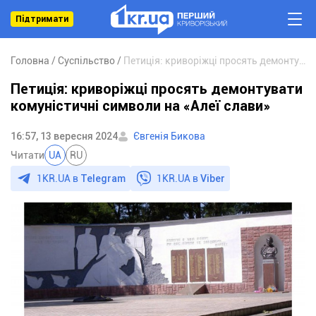
Підтримати
Головна
Суспільство
Петиція: криворіжці просять демонтувати комуністичні символи на «Алеї слави»
Петиція: криворіжці просять демонтувати
комуністичні символи на «Алеї слави»
16:57, 13 вересня 2024
Євгенія Бикова
Читати
UA
RU
1KR.UA в
Telegram
1KR.UA в
Viber