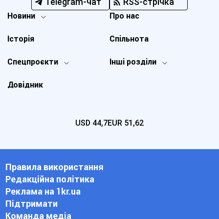
Telegram-чат
RSS-стрічка
Новини
Про нас
Історія
Спільнота
Спецпроєкти
Інші розділи
Довідник
USD
44,7
EUR
51,62
Правила використання
Редакційна політика
Реклама на 1kr.ua
Підтримати
Команда медіа