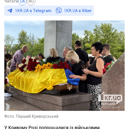
Читати
UA
RU
1KR.UA в
Telegram
1KR.UA в
Viber
Фото: Перший Криворізький
У Кривому Розі попрощалися із військовим,