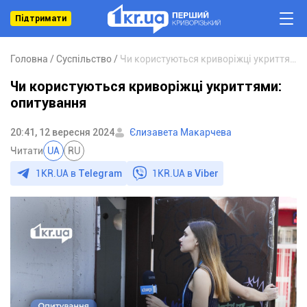
Підтримати
Головна
Суспільство
Чи користуються криворіжці укриттями: опитування
Чи користуються криворіжці укриттями:
опитування
20:41, 12 вересня 2024
Єлизавета Макарчева
Читати
UA
RU
1KR.UA в
Telegram
1KR.UA в
Viber