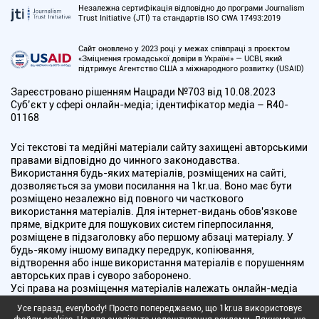
Незалежна сертифікація відповідно до програми Journalism
Trust Initiative (JTI) та стандартів ISO CWA 17493:2019
Сайт оновлено у 2023 році у межах співпраці з проєктом
«Зміцнення громадської довіри в Україні» — UCBI, який
підтримує Агентство США з міжнародного розвитку (USAID)
Зареєстровано рішенням Нацради №703 від 10.08.2023
Cуб’єкт у сфері онлайн-медіа; ідентифікатор медіа – R40-
01168
Усі текстові та медійні матеріали сайту захищені авторськими
правами відповідно до чинного законодавства.
Використання будь-яких матеріалів, розміщених на сайті,
дозволяється за умови посилання на 1kr.ua. Воно має бути
розміщено незалежно від повного чи часткового
використання матеріалів. Для інтернет-видань обов'язкове
пряме, відкрите для пошукових систем гіперпосилання,
розміщене в підзаголовку або першому абзаці матеріалу. У
будь-якому іншому випадку передрук, копіювання,
відтворення або інше використання матеріалів є порушенням
авторських прав і суворо заборонено.
Усі права на розміщення матеріалів належать онлайн-медіа
"Перший Криворізький". Медіа зареєстроване Національною
Усе гаразд, everybody! Просто попереджаємо, що 1kr.ua використовує
радою України з питань телебачення і радіомовлення.