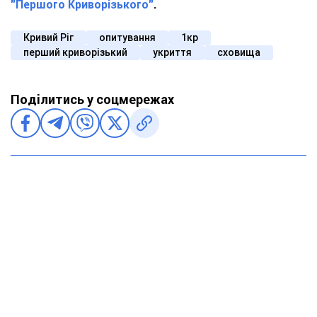
"Першого Криворізького"
.
Кривий Ріг
опитування
1кр
перший криворізький
укриття
сховища
Поділитись у соцмережах