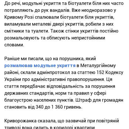
До речі, модульні укриття та біотуалети біля них часто
потрапляють до рук вандалів. Вже неодноразово у
Кривому Розі спалювали біотуалети біля укриттів,
виламували металеві двері укриттів, робили з них
смітники та туалети. Також стінки укриттів постійно
розмальовують та обписують непристойними
словами.
Раніше ми писали, що на порушника, який
розмалював модульне укриття
в Металургійному
районі, склали адмінпротокол за статтею 152 Кодексу
України про адміністративні правопорушення. Ця
стаття передбачає відповідальність за порушення
державних стандартів, норм та правил у сфері
благоустрою населених пунктів. Штраф для громадян
становить від 340 до 1 360 гривень.
Криворожанка сказала, що зазвичай при повітряній
тривозі вона сидить в коридорі квартири.