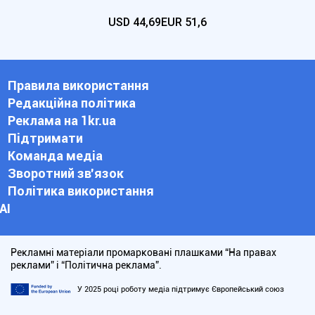
USD
44,69
EUR
51,6
Правила використання
Редакційна політика
Реклама на 1kr.ua
Підтримати
Команда медіа
Зворотний зв'язок
Політика використання
АІ
Рекламні матеріали промарковані плашками “На правах
реклами” і “Політична реклама”.
У 2025 році роботу медіа підтримує Європейський союз