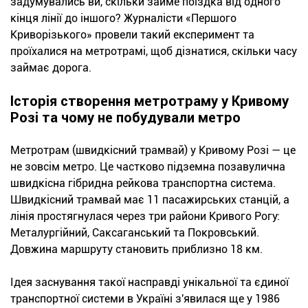
задумувались ви, скільки займе поїздка від одного
кінця лінії до іншого? Журналісти «Першого
Криворізького» провели такий експеримент та
проїхалися на метротрамі, щоб дізнатися, скільки часу
займає дорога.
Історія створення метротраму у Кривому
Розі та чому не побудували метро
Метротрам (швидкісний трамвай) у Кривому Розі — це
не зовсім метро. Це частково підземна позавулична
швидкісна гібридна рейкова транспортна система.
Швидкісний трамвай має 11 пасажирських станцій, а
лінія простягнулася через три райони Кривого Рогу:
Металургійний, Саксаганський та Покровський.
Довжина маршруту становить приблизно 18 км.
Ідея заснування такої насправді унікальної та єдиної
транспортної системи в Україні з'явилася ще у 1986