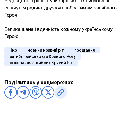
Редакція «Першого Криворізького» висловлює
співчуття родині, друзям і побратимам загиблого
Героя.
Велика шана і вдячність кожному українському
Герою!
1кр
новини кривий ріг
прощання
загиблі військові з Кривого Рогу
поховання загиблих Кривий Ріг
Поділитись у соцмережах