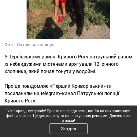
Фото: Патрульна поліція
У Тернівському районі Кривого Рогу патрульний разом
із небайдужими містянами врятували 12-річного
хлопчика, який почав тонути у водоймі.
Про це повідомляє «Перший Криворізький» із
посиланням на telegram-канал Патрульної поліції
Кривого Рогу.
Усе гаразд, everybody! Просто попереджаємо, що 1kr.ua використовує
7 серпня близько 17:00 до поліції надійшло
файли cookies. Це для аналізу та налаштування реклами. Дякуємо, що
з нами!
повідомлення про дитину, яка тоне біля мосту в
Згоден
Тернівському районі. Вже на місці заявниця показала