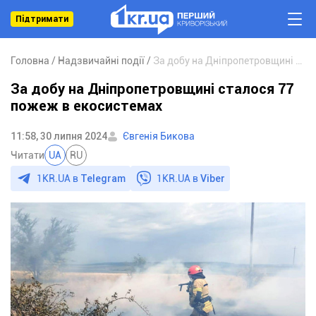
Підтримати
Головна
Надзвичайні події
За добу на Дніпропетровщині сталося 77 пожеж в екосистемах
За добу на Дніпропетровщині сталося 77
пожеж в екосистемах
11:58, 30 липня 2024
Євгенія Бикова
Читати
UA
RU
1KR.UA в
Telegram
1KR.UA в
Viber