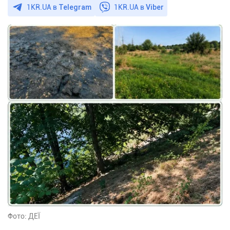
1KR.UA в
Telegram
1KR.UA в
Viber
Фото: ДЕЇ