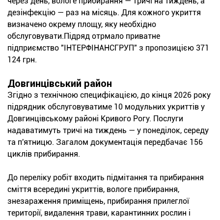
через день, вологе прибирання — тричі на тиждень, а
дезінфекцію — раз на місяць. Для кожного укриття
визначено окрему площу, яку необхідно
обслуговувати.Підряд отрмало приватне
підприємство "ІНТЕРФІНАНСГРУП" з пропозицією 371
124 грн.
Довгинцівський район
Згідно з технічною специфікацією, до кінця 2026 року
підрядник обслуговуватиме 10 модульних укриттів у
Довгинцівському районі Кривого Рогу. Послуги
надаватимуть тричі на тиждень — у понеділок, середу
та п'ятницю. Загалом документація передбачає 156
циклів прибирання.
До переліку робіт входить підмітання та прибирання
сміття всередині укриттів, вологе прибирання,
знезараження приміщень, прибирання прилеглої
території, видалення трави, карантинних рослин і