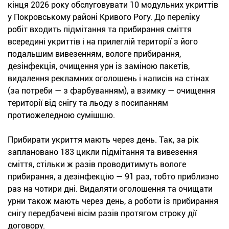
кінця 2026 року обслуговувати 10 модульних укриттів
у Покровському районі Кривого Рогу. До переліку
робіт входить підмітання та прибирання сміття
всередині укриттів і на прилеглій території з його
подальшим вивезенням, вологе прибирання,
дезінфекція, очищення урн із заміною пакетів,
видалення рекламних оголошень і написів на стінах
(за потреби — з фарбуванням), а взимку — очищення
території від снігу та льоду з посипанням
протиожеледною сумішшю.
Прибирати укриття мають через день. Так, за рік
заплановано 183 цикли підмітання та вивезення
сміття, стільки ж разів проводитимуть вологе
прибирання, а дезінфекцію — 91 раз, тобто приблизно
раз на чотири дні. Видаляти оголошення та очищати
урни також мають через день, а роботи із прибирання
снігу передбачені вісім разів протягом строку дії
договору.