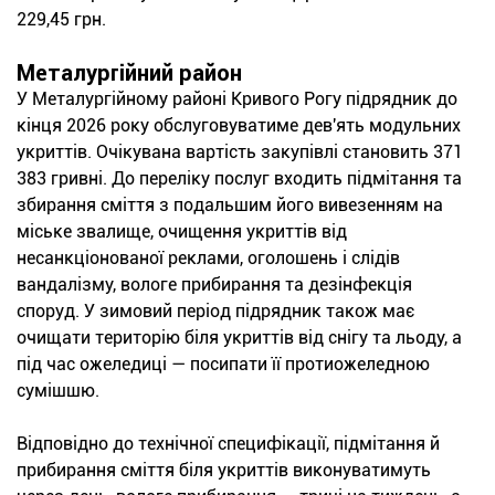
229,45 грн.
Металургійний район
У Металургійному районі Кривого Рогу підрядник до
кінця 2026 року обслуговуватиме дев'ять модульних
укриттів. Очікувана вартість закупівлі становить 371
383 гривні. До переліку послуг входить підмітання та
збирання сміття з подальшим його вивезенням на
міське звалище, очищення укриттів від
несанкціонованої реклами, оголошень і слідів
вандалізму, вологе прибирання та дезінфекція
споруд. У зимовий період підрядник також має
очищати територію біля укриттів від снігу та льоду, а
під час ожеледиці — посипати її протиожеледною
сумішшю.
Відповідно до технічної специфікації, підмітання й
прибирання сміття біля укриттів виконуватимуть