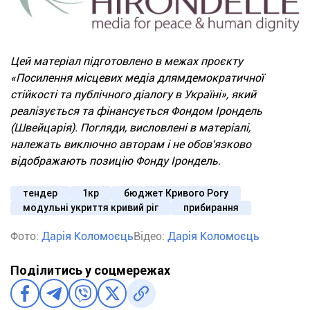
Цей матеріал підготовлено в межах проєкту
«Посилення місцевих медіа длямдемократичної
стійкості та публічного діалогу в Україні», який
реалізується та фінансується Фондом Ірондель
(Швейцарія). Погляди, висловлені в матеріалі,
належать виключно авторам і не обов'язково
відображають позицію Фонду Ірондель.
тендер
1кр
бюджет Кривого Рогу
модульні укриття кривий ріг
прибирання
Фото:
Дарія Коломоєць
Відео:
Дарія Коломоєць
Поділитись у соцмережах