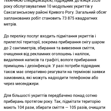
технічною специфікацією, підрядник до кінця 2026
року обслуговуватиме 10 модульних укриттів у
Саксаганському районі Кривого Рогу. Загальний обсяг
запланованих робіт становить 73 875 квадратних
метрів.
До переліку послуг входить підмітання укриттів і
прилеглої території, зокрема прибирання снігу шаром
до 2 сантиметрів, збирання та вивезення сміття,
очищення від рекламних оголошень і наліпок,
видалення написів та графіті, вологе прибирання
приміщень і дезінфекція. У разі потреби підрядник
також має оперативно реагувати на термінові заявки
замовника, які можуть надходити телефоном або
через месенджери.
Для більшості укриттів передбачено понад сотню
прибирань протягом року. Так, підмітати територію
мають 104 рази, збирати сміття — 105 разів, очищати