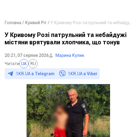
Головна
Кривий Ріг
У Кривому Розі патрульний та небайдужі містяни врятували хлопчика, що тонув
У Кривому Розі патрульний та небайдужі
містяни врятували хлопчика, що тонув
20:21, 07 серпня 2026
Марина Кулик
Читати
UA
RU
1KR.UA в
Telegram
1KR.UA в
Viber