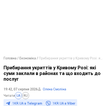
Головна
Економіка
Прибирання укриттів у Кривому Розі: які суми заклали в районах та що входить до послуг
Прибирання укриттів у Кривому Розі: які
суми заклали в районах та що входить до
послуг
19:42, 07 серпня 2026
Олена Смоліна
Читати
UA
RU
1KR.UA в
Telegram
1KR.UA в
Viber