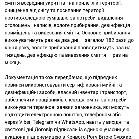
сміття всередині укриттів і на прилеглій території,
очищення від снігу та посипання території
протиожеледною сумішшю за потреби, видалення
оголошень і написів, вологе прибирання, дезінфекція
приміщень та вивезення сміття. Основне прибирання
виконуватимуть раз на два дні — загалом 182 рази до
кінця року, вологе прибирання проводитимуть раз на
тиждень, дезінфекцію та вивезення сміття — раз на
місяць.
Документація також передбачає, що підрядник
повинен використовувати сертифіковані мийні та
дезінфекційні засоби, власний інвентар і транспорт,
забезпечити працівників спецодягом та за потреби
виконувати термінові заявки замовника, які можуть
надходити електронною поштою, телефоном або
через Viber, Telegram чи WhatsApp, навіть у вихідні та
святкові дні.Договір підписали із єдиною учасницею
аукціона підприємицею з Кривого Рогу Вітою Суржко.