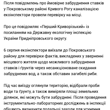
Після повідомлень про ймовірне забруднення ставків
у Покровському районі Кривого Рогу каналізацією
екоінспектори провели перевірку на місці.
Про це повідомляє «Перший Криворізький» із
посиланням на Державну екологічну інспекцію
України Придніпровського округу.
6 серпня екоінспектори виїхали до Покровського
району для перевірки фактів, викладених у зверненні
місцевого жителя щодо можливого забруднення
ставків і ґрунтів через несанкціоноване скидання
забруднених вод, а також обставин загибелі риби.
Під час виїзду оглянули територію, відібрали проби
води та ґрунту, а також виміряли площі земельних
ділянок, які можуть бути забруднені. Після проведення
інструментально-лабораторних досліджень в інспекції
обіцяють визначити подальші заходи для усунення