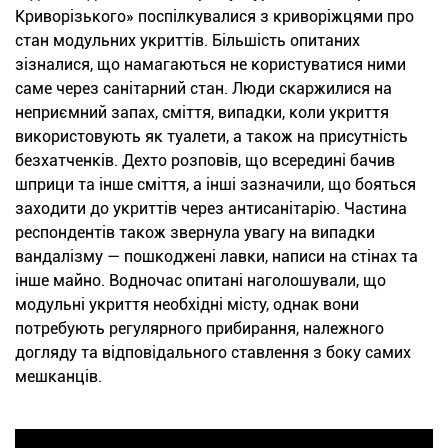
Криворізького» поспілкувалися з криворіжцями про
стан модульних укриттів. Більшість опитаних
зізналися, що намагаються не користуватися ними
саме через санітарний стан. Люди скаржилися на
неприємний запах, сміття, випадки, коли укриття
використовують як туалети, а також на присутність
безхатченків. Дехто розповів, що всередині бачив
шприци та інше сміття, а інші зазначили, що бояться
заходити до укриттів через антисанітарію. Частина
респондентів також звернула увагу на випадки
вандалізму — пошкоджені лавки, написи на стінах та
інше майно. Водночас опитані наголошували, що
модульні укриття необхідні місту, однак вони
потребують регулярного прибирання, належного
догляду та відповідального ставлення з боку самих
мешканців.