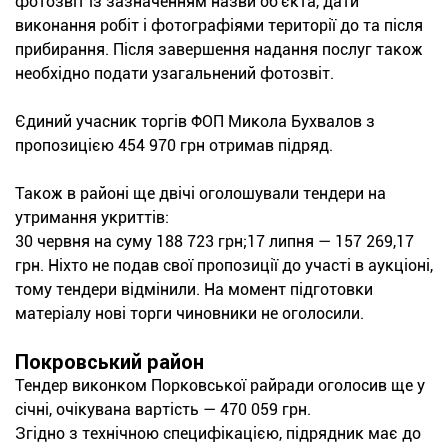
фотозвіт із зазначенням назви об'єкта, дати
виконання робіт і фотографіями території до та після
прибирання. Після завершення надання послуг також
необхідно подати узагальнений фотозвіт.
Єдиний учасник торгів ФОП Микола Бухвалов з
пропозицією 454 970 грн отримав підряд.
Також в районі ще двічі оголошували тендери на
утримання укриттів:
30 червня на суму 188 723 грн;17 липня — 157 269,17
грн. Ніхто не подав свої пропозиції до участі в аукціоні,
тому тендери відмінили. На момент підготовки
матеріалу нові торги чиновники не оголосили.
Покровський район
Тендер виконком Порковської райради оголосив ще у
січні, очікувана вартість — 470 059 грн.
Згідно з технічною специфікацією, підрядник має до