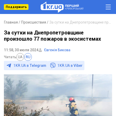
Поддержать
Главная
Происшествия
За сутки на Днепропетровщине произошло 77 пожаров в экосистемах
За сутки на Днепропетровщине
произошло 77 пожаров в экосистемах
11:58, 30 июля 2024
Євгенія Бикова
Читать
UA
RU
1KR.UA в
Telegram
1KR.UA в
Viber