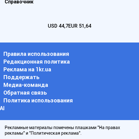
Справочник
USD
44,7
EUR
51,64
Правила использования
Редакционная политика
Реклама на 1kr.ua
Поддержать
Медиа-команда
Обратная связь
Политика использования
АI
Рекламные материалы помечены плашками "На правах
рекламы" и "Политическая реклама".