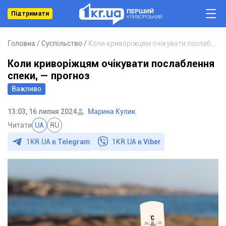
Підтримати
Головна
Суспільство
Коли криворіжцям очікувати послаблення спеки, — прогноз
Коли криворіжцям очікувати послаблення
спеки, — прогноз
Важливо
13:03, 16 липня 2024
Марина Кулик
Читати
UA
RU
1KR.UA в
Telegram
1KR.UA в
Viber