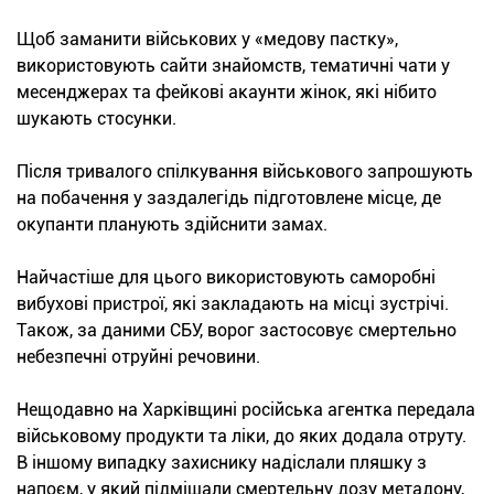
Щоб заманити військових у «медову пастку»,
використовують сайти знайомств, тематичні чати у
месенджерах та фейкові акаунти жінок, які нібито
шукають стосунки.
Після тривалого спілкування військового запрошують
на побачення у заздалегідь підготовлене місце, де
окупанти планують здійснити замах.
Найчастіше для цього використовують саморобні
вибухові пристрої, які закладають на місці зустрічі.
Також, за даними СБУ, ворог застосовує смертельно
небезпечні отруйні речовини.
Нещодавно на Харківщині російська агентка передала
військовому продукти та ліки, до яких додала отруту.
В іншому випадку захиснику надіслали пляшку з
напоєм, у який підмішали смертельну дозу метадону,