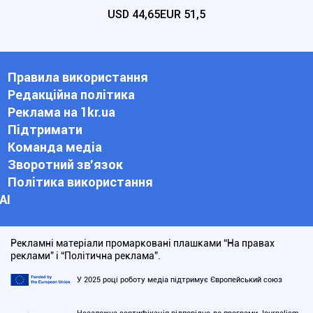
USD
44,65
EUR
51,5
Правила використання
Редакційна політика
Реклама на 1kr.ua
Підтримати
Команда медіа
Зворотний зв'язок
Політика використання
АІ
Рекламні матеріали промарковані плашками “На правах
реклами” і “Політична реклама”.
У 2025 році роботу медіа підтримує Європейський союз