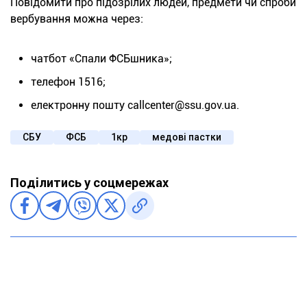
Повідомити про підозрілих людей, предмети чи спроби
вербування можна через:
чатбот «Спали ФСБшника»;
телефон 1516;
електронну пошту callcenter@ssu.gov.ua.
СБУ
ФСБ
1кр
медові пастки
Поділитись у соцмережах