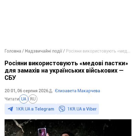
Головна
Надзвичайні події
Росіяни використовують «медові пастки» для замахів на українських військових — СБУ
Росіяни використовують «медові пастки»
для замахів на українських військових —
СБУ
20:01, 06 серпня 2026
Єлизавета Макарчева
Читати
UA
RU
1KR.UA в
Telegram
1KR.UA в
Viber