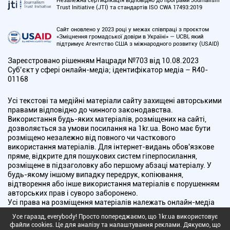
Незалежна сертифікація відповідно до програми Journalism
Trust Initiative (JTI) та стандартів ISO CWA 17493:2019
Сайт оновлено у 2023 році у межах співпраці з проєктом
«Зміцнення громадської довіри в Україні» — UCBI, який
підтримує Агентство США з міжнародного розвитку (USAID)
Зареєстровано рішенням Нацради №703 від 10.08.2023
Cуб’єкт у сфері онлайн-медіа; ідентифікатор медіа – R40-
01168
Усі текстові та медійні матеріали сайту захищені авторськими
правами відповідно до чинного законодавства.
Використання будь-яких матеріалів, розміщених на сайті,
дозволяється за умови посилання на 1kr.ua. Воно має бути
розміщено незалежно від повного чи часткового
використання матеріалів. Для інтернет-видань обов'язкове
пряме, відкрите для пошукових систем гіперпосилання,
розміщене в підзаголовку або першому абзаці матеріалу. У
будь-якому іншому випадку передрук, копіювання,
відтворення або інше використання матеріалів є порушенням
авторських прав і суворо заборонено.
Усі права на розміщення матеріалів належать онлайн-медіа
"Перший Криворізький". Медіа зареєстроване Національною
Усе гаразд, everybody! Просто попереджаємо, що 1kr.ua використовує
радою України з питань телебачення і радіомовлення.
файли cookies. Це для аналізу та налаштування реклами. Дякуємо, що