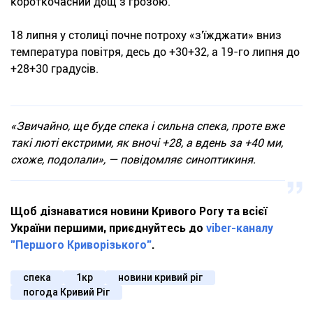
короткочасний дощ з грозою.
18 липня у столиці почне потроху «з'їжджати» вниз
температура повітря, десь до +30+32, а 19-го липня до
+28+30 градусів.
«Звичайно, ще буде спека і сильна спека, проте вже
такі люті екстрими, як вночі +28, а вдень за +40 ми,
схоже, подолали», — повідомляє синоптикиня.
Щоб дізнаватися новини Кривого Рогу та всієї
України першими, приєднуйтесь до
viber-каналу
"Першого Криворізького"
.
спека
1кр
новини кривий ріг
погода Кривий Ріг