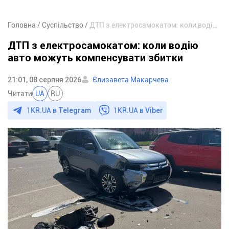
Головна
Суспільство
ДТП з електросамокатом: коли водію авто можуть компенсувати збитки
ДТП з електросамокатом: коли водію
авто можуть компенсувати збитки
21:01, 08 серпня 2026
Єлизавета Макарчева
Читати
UA
RU
1KR.UA в
Telegram
1KR.UA в
Viber