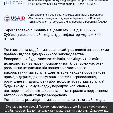
Незалежна сертифікація відповідно до програми Journalism
Trust Initiative (JTI) та стандартів ISO CWA 17493:2019
Сайт оновлено у 2023 році у межах співпраці з проєктом
«Зміцнення громадської довіри в Україні» — UCBI, який
підтримує Агентство США з міжнародного розвитку (USAID)
Зареєстровано рішенням Нацради №703 від 10.08.2023
Cуб’єкт у сфері онлайн-медіа; ідентифікатор медіа – R40-
01168
Усі текстові та медійні матеріали сайту захищені авторськими
правами відповідно до чинного законодавства.
Використання будь-яких матеріалів, розміщених на сайті,
дозволяється за умови посилання на 1kr.ua. Воно має бути
розміщено незалежно від повного чи часткового
використання матеріалів. Для інтернет-видань обов'язкове
пряме, відкрите для пошукових систем гіперпосилання,
розміщене в підзаголовку або першому абзаці матеріалу. У
будь-якому іншому випадку передрук, копіювання,
відтворення або інше використання матеріалів є порушенням
авторських прав і суворо заборонено.
Усі права на розміщення матеріалів належать онлайн-медіа
"Перший Криворізький". Медіа зареєстроване Національною
Усе гаразд, everybody! Просто попереджаємо, що 1kr.ua використовує
радою України з питань телебачення і радіомовлення.
файли cookies. Це для аналізу та налаштування реклами. Дякуємо, що