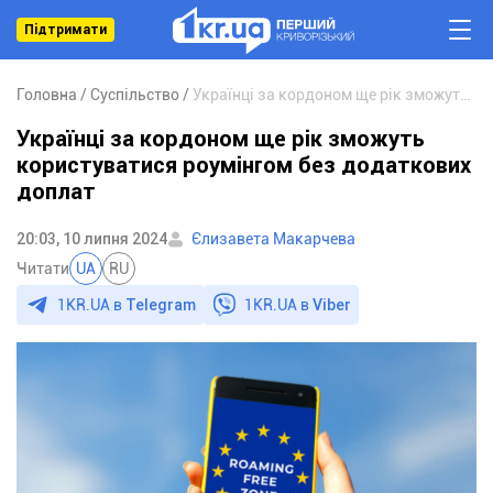
Підтримати
Головна
Суспільство
Українці за кордоном ще рік зможуть користуватися роумінгом без додаткових доплат
Українці за кордоном ще рік зможуть
користуватися роумінгом без додаткових
доплат
20:03, 10 липня 2024
Єлизавета Макарчева
Читати
UA
RU
1KR.UA в
Telegram
1KR.UA в
Viber