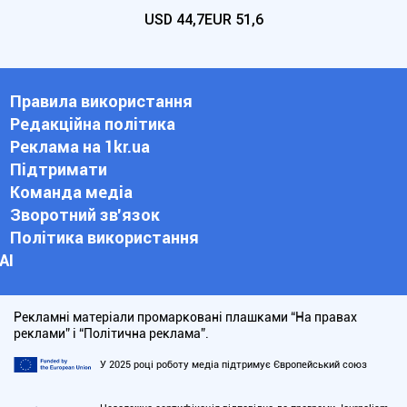
USD
44,7
EUR
51,6
Правила використання
Редакційна політика
Реклама на 1kr.ua
Підтримати
Команда медіа
Зворотний зв'язок
Політика використання
АІ
Рекламні матеріали промарковані плашками “На правах
реклами” і “Політична реклама”.
У 2025 році роботу медіа підтримує Європейський союз