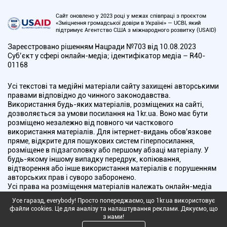
Сайт оновлено у 2023 році у межах співпраці з проєктом
«Зміцнення громадської довіри в Україні» — UCBI, який
підтримує Агентство США з міжнародного розвитку (USAID)
Зареєстровано рішенням Нацради №703 від 10.08.2023
Cуб’єкт у сфері онлайн-медіа; ідентифікатор медіа – R40-
01168
Усі текстові та медійні матеріали сайту захищені авторськими
правами відповідно до чинного законодавства.
Використання будь-яких матеріалів, розміщених на сайті,
дозволяється за умови посилання на 1kr.ua. Воно має бути
розміщено незалежно від повного чи часткового
використання матеріалів. Для інтернет-видань обов'язкове
пряме, відкрите для пошукових систем гіперпосилання,
розміщене в підзаголовку або першому абзаці матеріалу. У
будь-якому іншому випадку передрук, копіювання,
відтворення або інше використання матеріалів є порушенням
авторських прав і суворо заборонено.
Усі права на розміщення матеріалів належать онлайн-медіа
"Перший Криворізький". Медіа зареєстроване Національною
Усе гаразд, everybody! Просто попереджаємо, що 1kr.ua використовує
радою України з питань телебачення і радіомовлення.
файли cookies. Це для аналізу та налаштування реклами. Дякуємо, що
з нами!
Copyright © 2010 - 2026 Всі права захищені