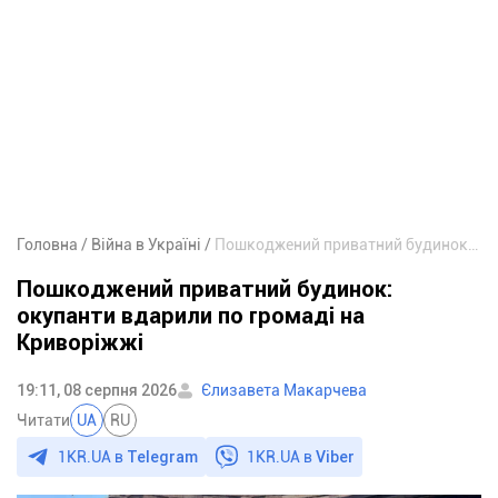
Головна
Війна в Україні
Пошкоджений приватний будинок: окупанти вдарили по громаді на Криворіжжі
Пошкоджений приватний будинок:
окупанти вдарили по громаді на
Криворіжжі
19:11, 08 серпня 2026
Єлизавета Макарчева
Читати
UA
RU
1KR.UA в
Telegram
1KR.UA в
Viber