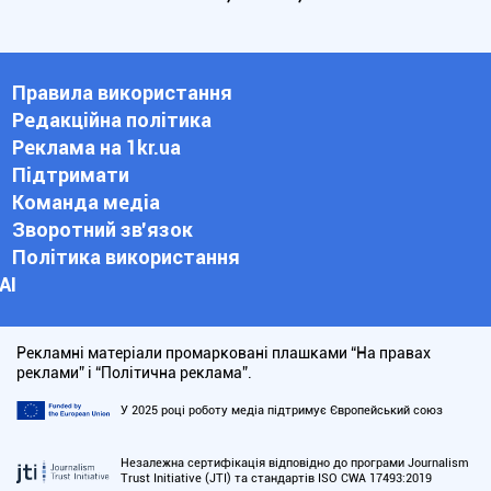
Правила використання
Редакційна політика
Реклама на 1kr.ua
Підтримати
Команда медіа
Зворотний зв'язок
Політика використання
АІ
Рекламні матеріали промарковані плашками “На правах
реклами” і “Політична реклама”.
У 2025 році роботу медіа підтримує Європейський союз
Незалежна сертифікація відповідно до програми Journalism
Trust Initiative (JTI) та стандартів ISO CWA 17493:2019