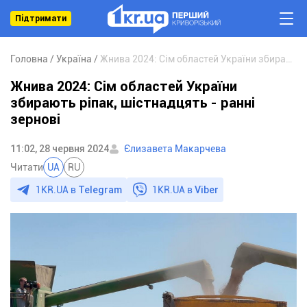
Підтримати
Головна
Україна
Жнива 2024: Сім областей України збирають ріпак, шістнадцять - ранні зернові
Жнива 2024: Сім областей України
збирають ріпак, шістнадцять - ранні
зернові
11:02, 28 червня 2024
Єлизавета Макарчева
Читати
UA
RU
1KR.UA в
Telegram
1KR.UA в
Viber