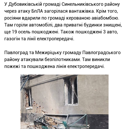
У Дубовиківській громаді Синельниківського району
через атаку БпЛА загорілася вантажівка. Крім того,
росіяни вдарили по громаді керованою авіабомбою.
Там горіли автомобілі, два приватні будинки знищені,
ще 19 осель пошкоджені. Також пошкоджені 3 авто,
газогін та лінії електропередачі.
Павлоград та Межиріцьку громаду Павлоградського
району атакували безпілотниками. Там виникли
пожежі та пошкоджена лінія електропередачі.