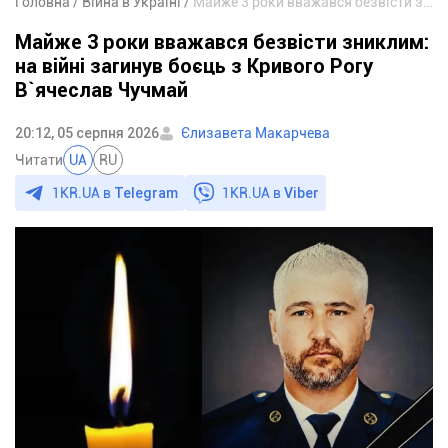
Головна
Війна в Україні
Майже 3 роки вважався безвісти зниклим: на війні загинув боєць з Кривого Рогу В`ячеслав Чучмай
Майже 3 роки вважався безвісти зниклим:
на війні загинув боєць з Кривого Рогу
В`ячеслав Чучмай
20:12, 05 серпня 2026
Єлизавета Макарчева
Читати
UA
RU
1KR.UA в
Telegram
1KR.UA в
Viber