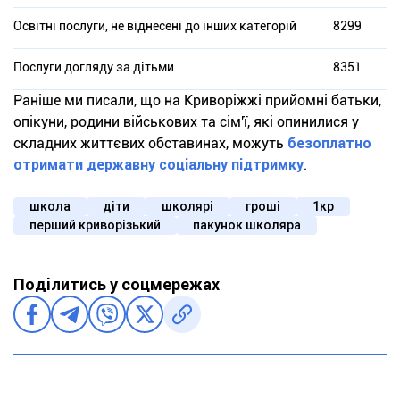
Освітні послуги, не віднесені до інших категорій
8299
Послуги догляду за дітьми
8351
Раніше ми писали, що на Криворіжжі прийомні батьки,
опікуни, родини військових та сім'ї, які опинилися у
складних життєвих обставинах, можуть
безоплатно
отримати державну соціальну підтримку
.
школа
діти
школярі
гроші
1кр
перший криворізький
пакунок школяра
Поділитись у соцмережах