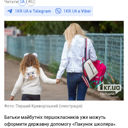
Читати
UA
RU
1KR.UA в
Telegram
1KR.UA в
Viber
Фото: Перший Криворізький (ілюстрація)
Батьки майбутніх першокласників уже можуть
оформити державну допомогу «Пакунок школяра».