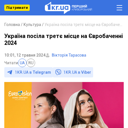
Підтримати
Головна
Культура
Україна посіла третє місце на Євробаченні 2024
Україна посіла третє місце на Євробаченні
2024
10:01, 12 травня 2024
Вікторія Тарасова
Читати
UA
RU
1KR.UA в
Telegram
1KR.UA в
Viber