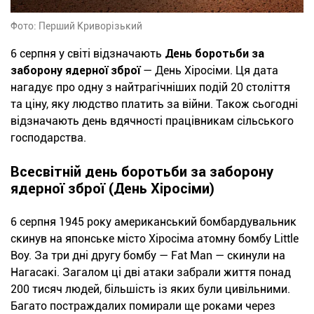
Фото: Перший Криворізький
6 серпня у світі відзначають
День боротьби за
заборону ядерної зброї
— День Хіросіми. Ця дата
нагадує про одну з найтрагічніших подій 20 століття
та ціну, яку людство платить за війни. Також сьогодні
відзначають день вдячності працівникам сільського
господарства.
Всесвітній день боротьби за заборону
ядерної зброї (День Хіросіми)
6 серпня 1945 року американський бомбардувальник
скинув на японське місто Хіросіма атомну бомбу Little
Boy. За три дні другу бомбу — Fat Man — скинули на
Нагасакі. Загалом ці дві атаки забрали життя понад
200 тисяч людей, більшість із яких були цивільними.
Багато постраждалих помирали ще роками через