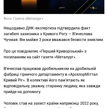
Фото: Газета «Металург»
Нещодавно ДНК-експертиза підтвердила факт
загибелі захисника з Кривого Рогу — В'ячеслава
Чучмая. Він майже 3 роки вважався безвісти зниклим.
Про це повідомляє «Перший Криворізький» з
посиланням на сайт газети «Металург».
В'ячеслав працював дробильником на дробильній
фабриці гірничого департаменту в «АрселорМіттал
Кривий Ріг». В колективі його пам'ятають як
відповідальну, уважну, старанну людину, яка завжди
прийде на допомогу.
Чоловік став на захист країни наприкінці 2022 року,