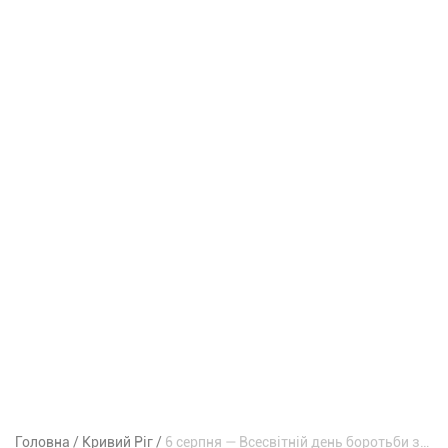
Головна
Кривий Ріг
6 серпня — Всесвітній день боротьби за заборону ядерної зброї