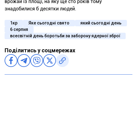
врожай із площі, на яку ще сто років тому
знадобилися б десятки людей.
1кр
Яке сьогодні свято
який сьогодні день
6 серпня
всесвітній день боротьби за заборону ядерної зброї
Поділитись у соцмережах