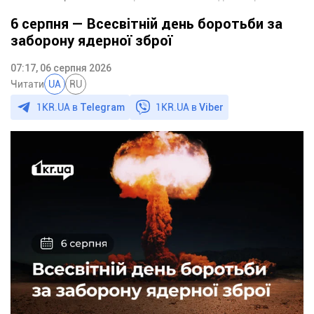
6 серпня — Всесвітній день боротьби за
заборону ядерної зброї
07:17, 06 серпня 2026
Читати
UA
RU
1KR.UA в
Telegram
1KR.UA в
Viber