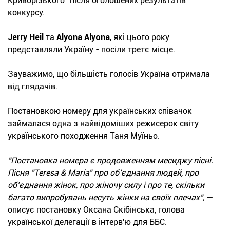
Криворізького" після оголошених результатів
конкурсу.
Jerry Heil
та
Alyona Alyona
, які цього року
представляли Україну - посіли третє місце.
Зауважимо, що більшість голосів Україна отримала
від глядачів.
Постановкою номеру для українських співачок
займалася одна з найвідоміших режисерок світу
українського походження Таня Муїньо.
"Постановка номера є продовженням месиджу пісні.
Пісня "Teresa & Maria" про об’єднання людей, про
об’єднання жінок, про жіночу силу і про те, скільки
багато випробувань несуть жінки на своїх плечах",
—
описує постановку Оксана Скібінська, голова
української делегації в інтерв'ю для ББС.