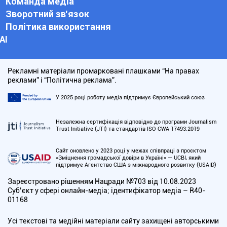
Команда медіа
Зворотний зв'язок
Політика використання
АІ
Рекламні матеріали промарковані плашками “На правах
реклами” і “Політична реклама”.
У 2025 році роботу медіа підтримує Європейський союз
Незалежна сертифікація відповідно до програми Journalism
Trust Initiative (JTI) та стандартів ISO CWA 17493:2019
Сайт оновлено у 2023 році у межах співпраці з проєктом
«Зміцнення громадської довіри в Україні» — UCBI, який
підтримує Агентство США з міжнародного розвитку (USAID)
Зареєстровано рішенням Нацради №703 від 10.08.2023
Cуб’єкт у сфері онлайн-медіа; ідентифікатор медіа – R40-
01168
Усі текстові та медійні матеріали сайту захищені авторськими