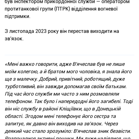
був інспектором прикордонної служби — оператором
протитанкової групи (ПТРК) відділення вогневої
підтримки.
З листопада 2023 року він перестав виходити на
зв'язок.
«Мені важко говорити, адже В'ячеслав був не лише
моїм колегою, а й братом мого чоловіка, я знала його
ще з малечку. Добрий, привітний, роботящий, дуже
турботливий, він завжди допомагав своїм батькам.
Під час його служби ми часто з ним розмовляли
телефоном. Так було і напередодні його загибелі. Тоді
він ніс службу в районі Кліщіївки, що в Донецькій
області. Згодом мені телефонує його сестра та
запитує, як давно він виходив на зв'язок. Через
деякий час стало зрозуміло: В'ячеслав зник безвісти.
Розпочалися активні пошуки. Ми дуже надіялися, що