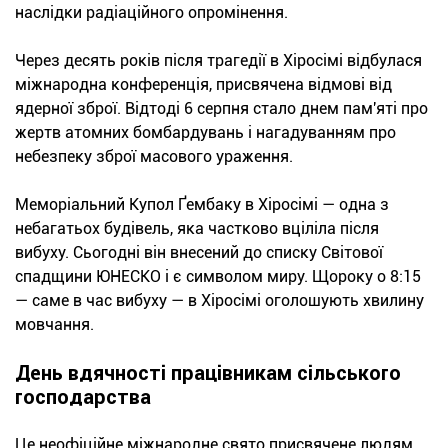
наслідки радіаційного опромінення.
Через десять років після трагедії в Хіросімі відбулася
міжнародна конференція, присвячена відмові від
ядерної зброї. Відтоді 6 серпня стало днем пам'яті про
жертв атомних бомбардувань і нагадуванням про
небезпеку зброї масового ураження.
Меморіальний Купол Ґембаку в Хіросімі — одна з
небагатьох будівель, яка частково вціліла після
вибуху. Сьогодні він внесений до списку Світової
спадщини ЮНЕСКО і є символом миру. Щороку о 8:15
— саме в час вибуху — в Хіросімі оголошують хвилину
мовчання.
День вдячності працівникам сільського
господарства
Це неофіційне міжнародне свято присвячене людям,