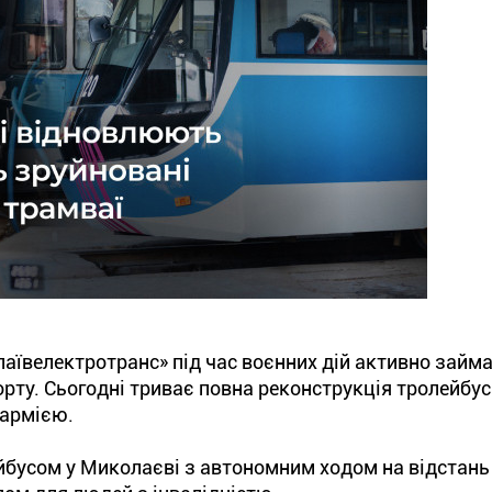
ївелектротранс» під час воєнних дій активно займ
рту. Сьогодні триває повна реконструкція тролейбус
 армією.
йбусом у Миколаєві з автономним ходом на відстань