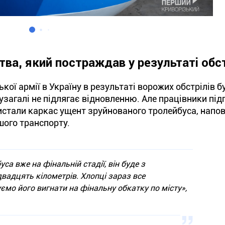
ва, який постраждав у результаті обст
ої армії в Україну в результаті ворожих обстрілів б
 узагалі не підлягає відновленню. Але працівники пі
истали каркас ущент зруйнованого тролейбуса, напо
шого транспорту.
са вже на фінальній стадії, він буде з
вадцять кілометрів. Хлопці зараз все
ємо його вигнати на фінальну обкатку по місту»,