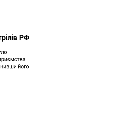
рілів РФ
уло
дприємства
внивши його