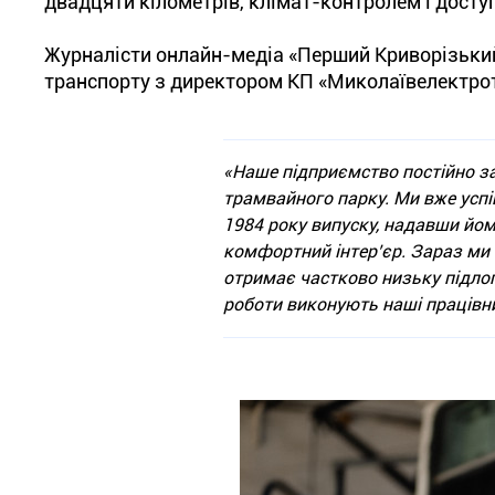
двадцяти кілометрів, клімат-контролем і досту
Журналісти онлайн-медіа «Перший Криворізький
транспорту з директором КП «Миколаївелектро
«Наше підприємство постійно з
трамвайного парку. Ми вже усп
1984 року випуску, надавши йо
комфортний інтер’єр. Зараз ми
отримає частково низьку підлог
роботи виконують наші працівн