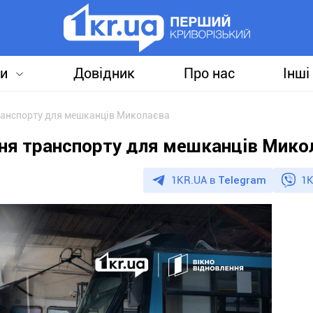
и
Довідник
Про нас
Інші
транспорту для мешканців Миколаєва
ння транспорту для мешканців Мико
1KR.UA в
Telegram
1K