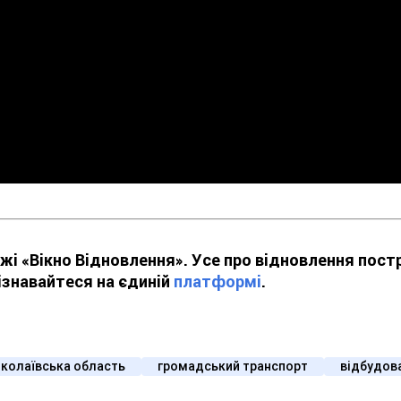
жі «Вікно Відновлення». Усе про відновлення пос
дізнавайтеся на єдиній
платформі
.
колаївська область
громадський транспорт
відбудов