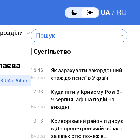
UA
RU
 розділи
Пошук
Суспільство
лаєва
15:46
Як зарахувати закордонний
Вчора
стаж до пенсії в Україні
R.UA в
Viber
17:03
Куди піти у Кривому Розі 8-
9 серпня: афіша подій на
Вчора
вихідні
10:13
Криворізький район лідирує
в Дніпропетровській області
Вчора
за кількістю пожеж в