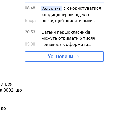
екосистемах
08:48
Як користуватися
Актуальне
кондиціонером під час
Вчора
спеки, щоб знизити ризик
вимушених відключень
20:53
Батьки першокласників
світла
можуть отримати 5 тисяч
05.08
гривень: як оформити
«Пакунок школяра»
Усі новини
ається
а 3002, що
 до