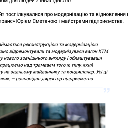
пом для людей з інвалідністю.
» поспілкувалися про модернізацію та відновлення 
транс» Юрієм Сметаною і майстрами підприємства.
аймається реконструкцією та модернізацією
ішно відремонтували та модернізували вагон КТМ
му нового зовнішнього вигляду і облаштувавши
 працюємо над трамваєм того ж типу, який
у на задньому майданчику та кондиціонер. Усі ці
ики», — розповідає директор підприємства.