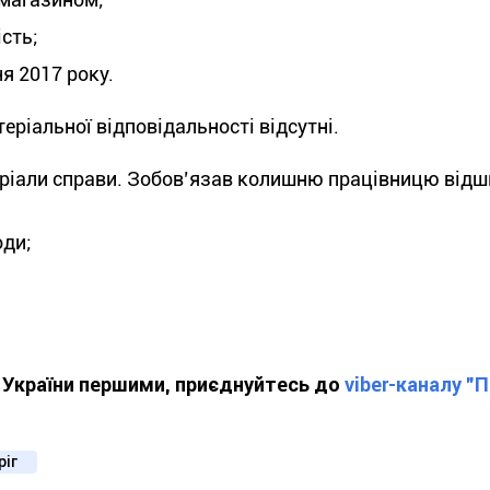
сть;
я 2017 року.
еріальної відповідальності відсутні.
теріали справи. Зобов’язав колишню працівницю від
оди;
ї України першими, приєднуйтесь до
viber-каналу "
ріг