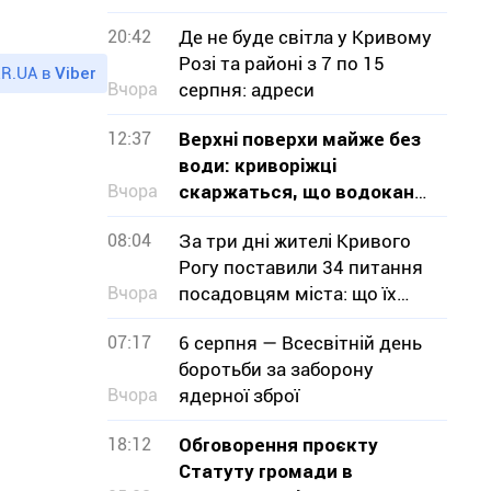
20:42
Де не буде світла у Кривому
Розі та районі з 7 по 15
R.UA в
Viber
Вчора
серпня: адреси
12:37
Верхні поверхи майже без
води: криворіжці
Вчора
скаржаться, що водоканал
не визнає проблему
08:04
За три дні жителі Кривого
Рогу поставили 34 питання
Вчора
посадовцям міста: що їх
турбувало
07:17
6 серпня — Всесвітній день
боротьби за заборону
Вчора
ядерної зброї
18:12
Обговорення проєкту
Статуту громади в