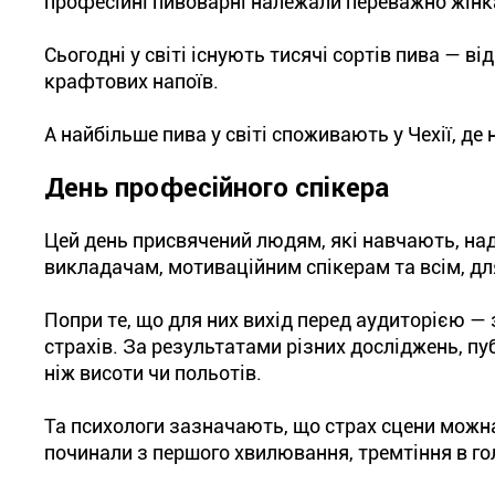
професійні пивоварні належали переважно жінк
Сьогодні у світі існують тисячі сортів пива — ві
крафтових напоїв.
А найбільше пива у світі споживають у Чехії, де
День професійного спікера
Цей день присвячений людям, які навчають, над
викладачам, мотиваційним спікерам та всім, дл
Попри те, що для них вихід перед аудиторією — 
страхів. За результатами різних досліджень, пу
ніж висоти чи польотів.
Та психологи зазначають, що страх сцени можн
починали з першого хвилювання, тремтіння в гол