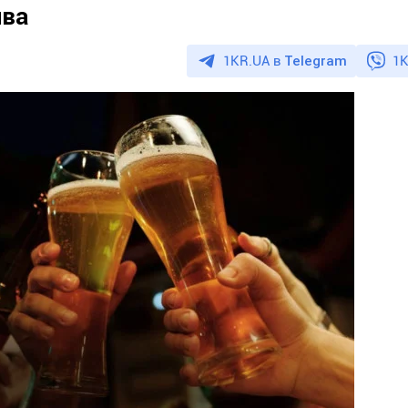
ива
1KR.UA в
Telegram
1K