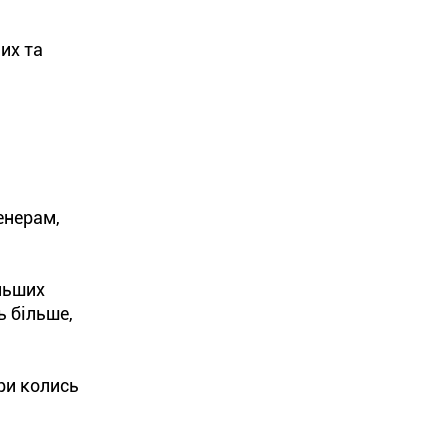
них та
енерам,
ільших
ь більше,
ри колись