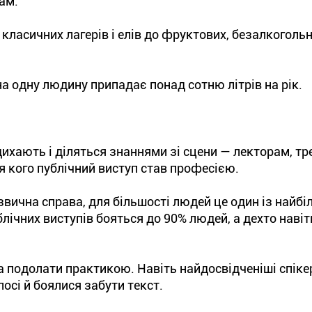
ам.
д класичних лагерів і елів до фруктових, безалкоголь
 на одну людину припадає понад сотню літрів на рік.
ихають і діляться знаннями зі сцени — лекторам, тр
я кого публічний виступ став професією.
звична справа, для більшості людей це один із найб
блічних виступів бояться до 90% людей, а дехто навіт
а подолати практикою. Навіть найдосвідченіші спіке
осі й боялися забути текст.