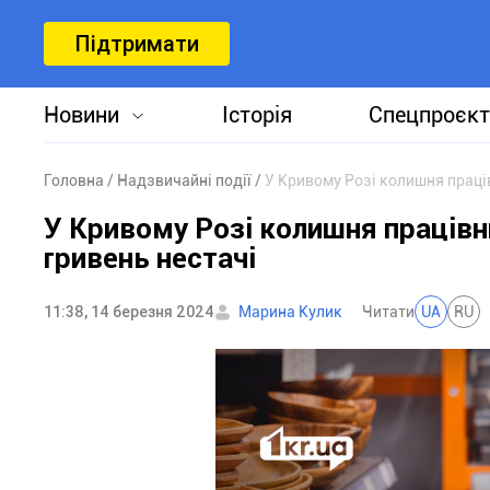
Підтримати
Новини
Історія
Спецпроєкт
Головна
Надзвичайні події
У Кривому Розі колишня праці
У Кривому Розі колишня праців
гривень нестачі
11:38, 14 березня 2024
Марина Кулик
Читати
UA
RU