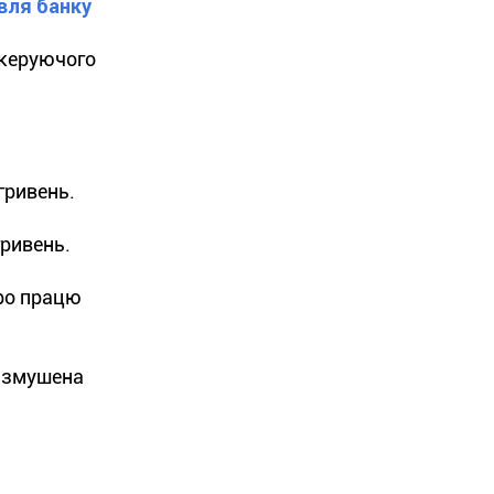
вля банку
 керуючого
гривень.
гривень.
про працю
я змушена