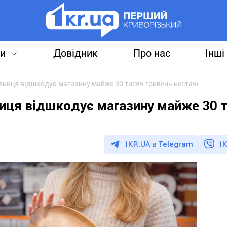
и
Довідник
Про нас
Інші
вниця відшкодує магазину майже 30 тисяч гривень нестачі
ниця відшкодує магазину майже 30 
1KR.UA в
Telegram
1K