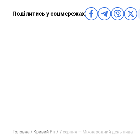
Поділитись у соцмережах
Головна
Кривий Ріг
7 серпня — Міжнародний день пива