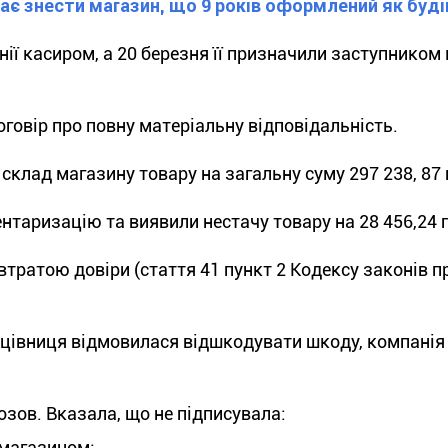
ає знести магазин, що 9 років оформлений як буді
нії касиром, а 20 березня її призначили заступником
говір про повну матеріальну відповідальність.
 склад магазину товару на загальну суму 297 238, 87 
вентаризацію та виявили нестачу товару на 28 456,24 
з втратою довіри (стаття 41 пункт 2 Кодексу законів 
ацівниця відмовилася відшкодувати шкоду, компані
зов. Вказала, що не підписувала:
 магазином;