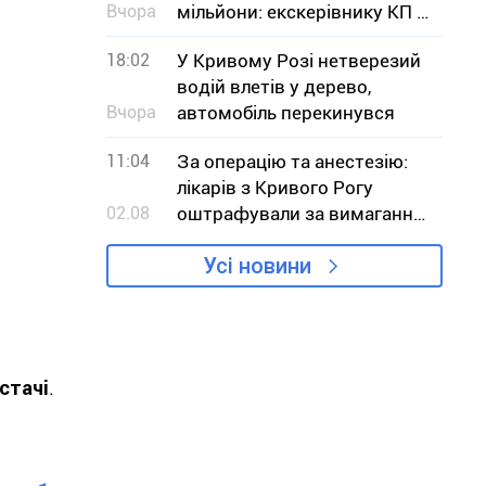
Вчора
мільйони: екскерівнику КП з
Дніпропетровщини
18:02
У Кривому Розі нетверезий
оголосили підозру
водій влетів у дерево,
Вчора
автомобіль перекинувся
11:04
За операцію та анестезію:
лікарів з Кривого Рогу
02.08
оштрафували за вимагання
грошей у пацієнта
Усі новини
стачі
.