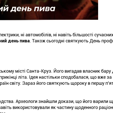
лектрики, ні автомобілів, ні навіть більшості сучасни
ий день пива
. Також сьогодні святкують День проф
ському місті Санта-Круз. Його вигадав власник бару
рикінці літа. Ідея настільки сподобалася, що вже за
країн світу. Зараз його святкують щороку в першу п'
дства. Археологи знайшли докази, що його варили щ
навіть використовували як частину щоденного раціону