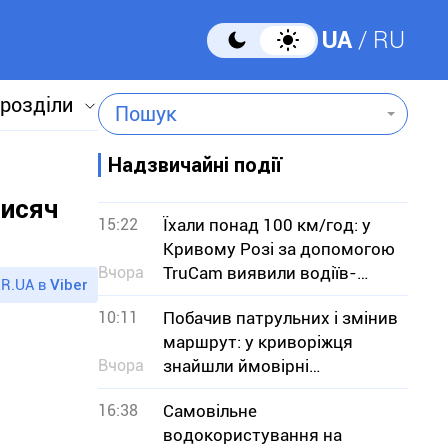
UA
RU
 розділи
Пошук
Надзвичайні події
тисяч
15:22
Їхали понад 100 км/год: у
Кривому Розі за допомогою
Вчора
TruCam виявили водіїв-
R.UA в
Viber
порушників
10:11
Побачив патрульних і змінив
маршрут: у криворіжця
Вчора
знайшли ймовірні
наркотики
16:38
Самовільне
водокористування на