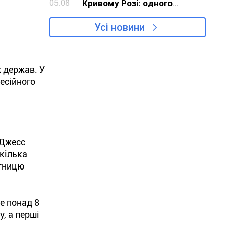
05.08
Кривому Розі: одного
обурення замало, треба
Усі новини
діяти
х держав. У
есійного
 Джесс
 кілька
ятницю
е понад 8
, а перші