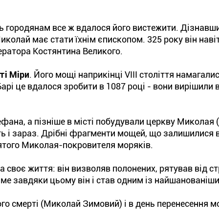
сь городянам все ж вдалося його вистежити. Дізнавши
иколай має стати їхнім єпископом. 325 року він наві
ператора Костянтина Великого.
ті Міри
. Його мощі наприкінці VIII століття намагали
 Барі це вдалося зробити в 1087 році - вони вирішили
фана, а пізніше в місті побудували церкву Миколая 
ь і зараз. Дрібні фрагменти мощей, що залишилися в
святого Миколая-покровителя моряків.
 своє життя: він визволяв полонених, рятував від с
аме завдяки цьому він і став одним із найшанованіши
його смерті (Миколай Зимовий) і в день перенесення м