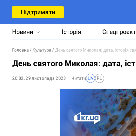
Підтримати
Новини
Історія
Спецпроєкт
Головна
Культура
День святого Миколая: дата, історія свя
День святого Миколая: дата, істо
20:02, 29 листопада 2023
Читати
UA
RU