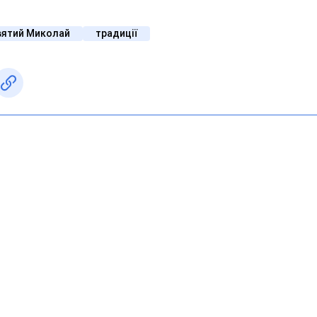
вятий Миколай
традиції