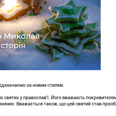
ідзначаємо за новим стилем.
 святих у православ'ї. Його вважають покровителем
'язнених. Вважається також, що цей святий став проо