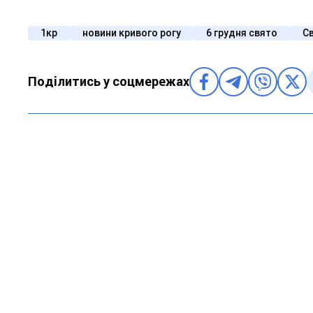
1кр
новини кривого рогу
6 грудня свято
С
Поділитись у соцмережах