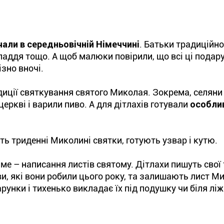
али в середньовічній Німеччині
. Батьки традиційн
иладдя тощо. А щоб малюки повірили, що всі ці подар
ізно вночі.
адиції святкування святого Миколая. Зокрема, селяни
ркві і варили пиво. А для дітлахів готували
особлив
ь триденні Миколині святки, готують узвар і кутю.
 саме – написання листів святому. Дітлахи пишуть свої
ви, які вони робили цього року, та залишають лист М
рунки і тихенько викладає їх під подушку чи біля ліж