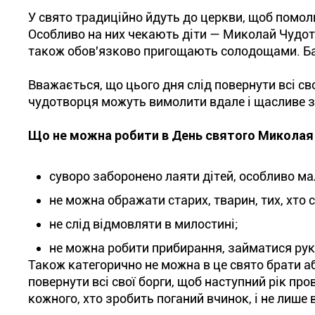
У свято традиційно йдуть до церкви, щоб помол
Особливо на них чекають діти — Миколай Чудотв
також обов'язково пригощають солодощами. Батьк
Вважається, що цього дня слід повернути всі сво
чудотворця можуть вимолити вдале і щасливе 
Що не можна робити в День святого Миколая
суворо заборонено лаяти дітей, особливо ма
не можна ображати старих, тварин, тих, хто 
не слід відмовляти в милостині;
не можна робити прибирання, займатися ру
Також категорично не можна в це свято брати аб
повернути всі свої борги, щоб наступний рік пр
кожного, хто зробить поганий вчинок, і не лише в