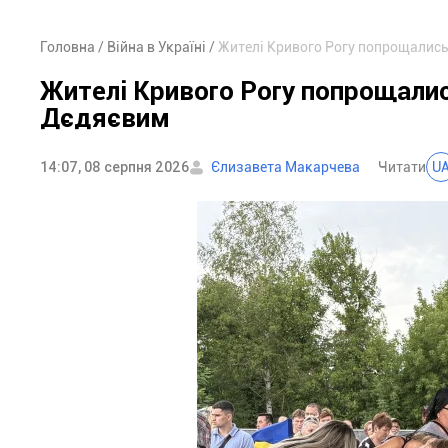
Головна
Війна в Україні
Жителі Кривого Рогу попрощалис
Жителі Кривого Рогу попрощали
Дєдяєвим
14:07, 08 серпня 2026
Єлизавета Макарчева
Читати
U