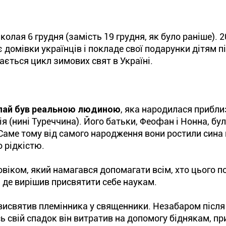
олая 6 грудня (замість 19 грудня, як було раніше). 
є домівки українців і покладе свої подарунки дітям 
ається цикл зимових свят в Україні.
лай був реальною людиною
, яка народилася прибли
кія (нині Туреччина). Його батьки, Феофан і Нонна, бу
ме тому від самого народження вони ростили сина в
о рідкістю.
віком, який намагався допомагати всім, хто цього п
, де вирішив присвятити себе наукам.
 висвятив племінника у священники. Незабаром після
ь свій спадок він витратив на допомогу біднякам, пр