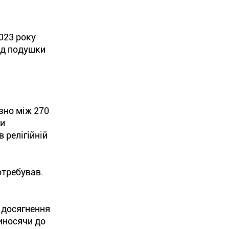
2023 року
під подушки
зно між 270
ли
 релігійній
отребував.
 досягнення
иносячи до