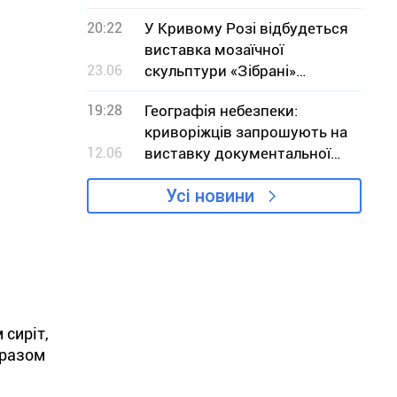
20:22
У Кривому Розі відбудеться
виставка мозаїчної
23.06
скульптури «Зібрані»
місцевої мисткині Ольги
19:28
Географія небезпеки:
Марченко
криворіжців запрошують на
12.06
виставку документальної
фотографії
Усі новини
 сиріт,
бразом