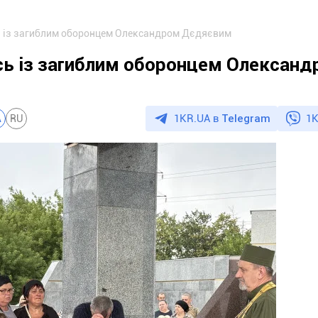
ь із загиблим оборонцем Олександром Дєдяєвим
сь із загиблим оборонцем Олексан
1KR.UA в
Telegram
1K
A
RU