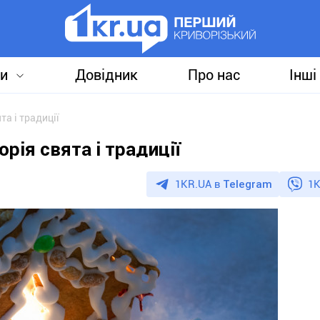
и
Довідник
Про нас
Інші
та і традиції
рія свята і традиції
1KR.UA в
Telegram
1K