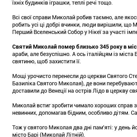
їхніх будинків іграшки, теплі речі тощо.
Всі свої справи Миколай робив таємно, але яко
робить усі ці добрі вчинки, люди вирішили, що М
Перший Вселенський Собор у Нікеї за участі ім
Святий Миколай помер близько 345 року в міс
араби, але безуспішно. А ось італійцям із міста
святиню, щоб захистити її.
Мощі урочисто перенесли до церкви Святого Сте
Базиліка Святого Миколая), де вони перебувают
доставили до Венеції на острів Лідо в церкву 
Миколай встиг зробити чимало хороших справ за
невинних, допомагав бідним, особливо дітям. С
Тож у святого Миколая два дні пам'яті: у день 
місто Барі (Миколай Літній).