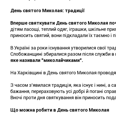
День святого Миколая: традиції
Вперше святкувати День святого Миколая поч
дітям ласощі, теплий одяг, іграшки, шкільне пр
приносить святий, вони підкладали їх таємно і п
В Україні за роки існування утворилися свої тр
Слобожанщині збиралися разом після служби в це
яке називали "миколайчиками".
На Харківщині в День святого Миколая проводят
З часом з'явилася традиція, яка існує і нині, а
бажання, перераховують усі добрі й погані спра
Вночі проти дня святкування він приносить пода
Що можна робити в День святого Миколая