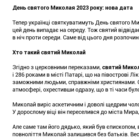
День святого Миколая 2023 року: нова дата
Тепер українці святкуватимуть День святого Мик
цей день випадає на середу. Тож святий відвіда
в ніч проти середи. Саме від цього дня розпочин
Хто такий святий Миколай
Згідно з церковними переказами,
святий Мико
і 286 роками в місті Патарі, що на півострові Лі
заможними людьми, справжніми християнами. Са
атмосфері, охрестивши одразу, що в ті часи бул
Миколай виріс аскетичним і доволі щедрим чоло
У дорослому віці він переселився до міста Мира
Але саме там його дядько, який був єпископом,
повноліття Миколай залишився без батьків. Вес