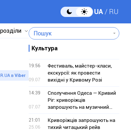
UA
RU
 розділи
Пошук
Культура
19:56
Фестиваль, майстер-класи,
екскурсії: як провести
R.UA в
Viber
09.07
вихідні у Кривому Розі
14:39
Сполучення Одеса — Кривий
Ріг: криворіжців
07.07
запрошують на музичний
вечір із гостями з Одеси
21:01
Криворіжців запрошують на
25.06
тихий читацький рейв