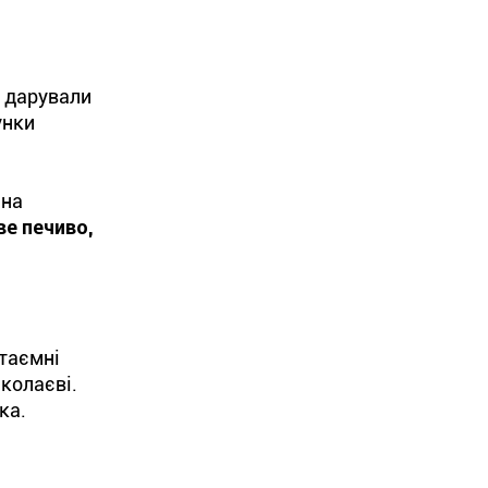
о дарували
унки
 на
е печиво,
 таємні
иколаєві.
ка.