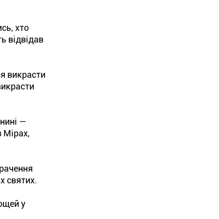
сь, хто
ть відвідав
ся викрасти
 викрасти
(нині —
 Мірах,
трачення
х святих.
ощей у