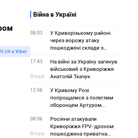
Війна в Україні
дром
08:03
У Криворізькому районі
через ворожу атаку
пошкоджені склади з
R.UA в
Viber
зерном
17:43
На війні за Україну загинув
військовий з Криворіжжя
Вчора
Анатолій Ткачук
12:56
У Кривому Розі
попрощалися з полеглим
оборонцем Артуром
Буряком
08:06
Росіяни атакували
Криворіжжя FPV-дроном:
Вчора
пошкоджена приватна