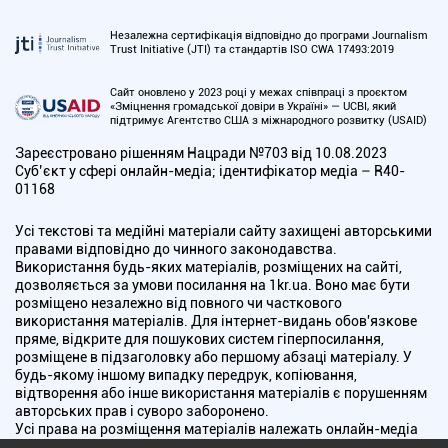
Незалежна сертифікація відповідно до програми Journalism
Trust Initiative (JTI) та стандартів ISO CWA 17493:2019
Сайт оновлено у 2023 році у межах співпраці з проєктом
«Зміцнення громадської довіри в Україні» — UCBI, який
підтримує Агентство США з міжнародного розвитку (USAID)
Зареєстровано рішенням Нацради №703 від 10.08.2023
Cуб’єкт у сфері онлайн-медіа; ідентифікатор медіа – R40-
01168
Усі текстові та медійні матеріали сайту захищені авторськими
правами відповідно до чинного законодавства.
Використання будь-яких матеріалів, розміщених на сайті,
дозволяється за умови посилання на 1kr.ua. Воно має бути
розміщено незалежно від повного чи часткового
використання матеріалів. Для інтернет-видань обов'язкове
пряме, відкрите для пошукових систем гіперпосилання,
розміщене в підзаголовку або першому абзаці матеріалу. У
будь-якому іншому випадку передрук, копіювання,
відтворення або інше використання матеріалів є порушенням
авторських прав і суворо заборонено.
Усі права на розміщення матеріалів належать онлайн-медіа
"Перший Криворізький". Медіа зареєстроване Національною