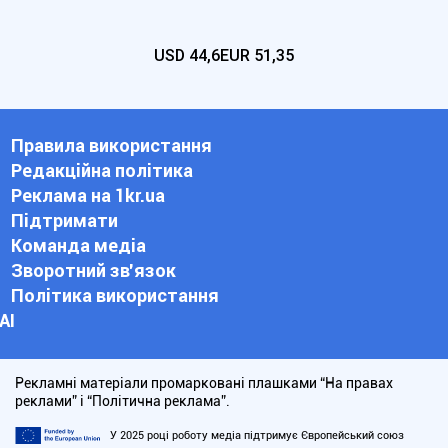
USD
44,6
EUR
51,35
Правила використання
Редакційна політика
Реклама на 1kr.ua
Підтримати
Команда медіа
Зворотний зв'язок
Політика використання
АІ
Рекламні матеріали промарковані плашками “На правах
реклами” і “Політична реклама”.
У 2025 році роботу медіа підтримує Європейський союз