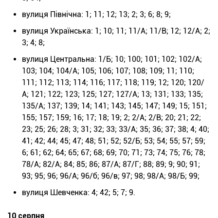
вулиця Північна: 1; 11; 12; 13; 2; 3; 6; 8; 9;
вулиця Українська: 1; 10; 11; 11/А; 11/В; 12; 12/А; 2;
3; 4; 8;
вулиця Центральна: 1/Б; 10; 100; 101; 102; 102/А;
103; 104; 104/А; 105; 106; 107; 108; 109; 11; 110;
111; 112; 113; 114; 116; 117; 118; 119; 12; 120; 120/
А; 121; 122; 123; 125; 127; 127/А; 13; 131; 133; 135;
135/А; 137; 139; 14; 141; 143; 145; 147; 149; 15; 151;
155; 157; 159; 16; 17; 18; 19; 2; 2/А; 2/В; 20; 21; 22;
23; 25; 26; 28; 3; 31; 32; 33; 33/А; 35; 36; 37; 38; 4; 40;
41; 42; 44; 45; 47; 48; 51; 52; 52/Б; 53; 54; 55; 57; 59;
6; 61; 62; 64; 65; 67; 68; 69; 70; 71; 73; 74; 75; 76; 78;
78/А; 82/А; 84; 85; 86; 87/А; 87/Г; 88; 89; 9; 90; 91;
93; 95; 96; 96/А; 96/б; 96/в; 97; 98; 98/А; 98/Б; 99;
вулиця Шевченка: 4; 42; 5; 7; 9.
10 серпня