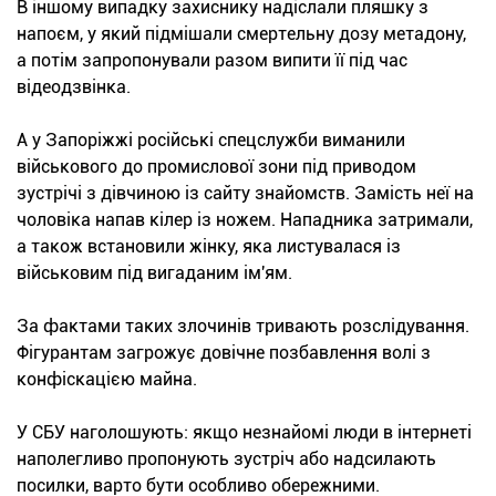
В іншому випадку захиснику надіслали пляшку з
напоєм, у який підмішали смертельну дозу метадону,
а потім запропонували разом випити її під час
відеодзвінка.
А у Запоріжжі російські спецслужби виманили
військового до промислової зони під приводом
зустрічі з дівчиною із сайту знайомств. Замість неї на
чоловіка напав кілер із ножем. Нападника затримали,
а також встановили жінку, яка листувалася із
військовим під вигаданим ім'ям.
За фактами таких злочинів тривають розслідування.
Фігурантам загрожує довічне позбавлення волі з
конфіскацією майна.
У СБУ наголошують: якщо незнайомі люди в інтернеті
наполегливо пропонують зустріч або надсилають
посилки, варто бути особливо обережними.