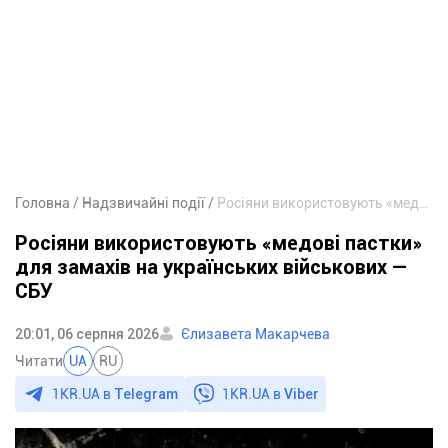
Головна
Надзвичайні події
Росіяни використовують «медові пастки» для замахів на українських військових — СБУ
Росіяни використовують «медові пастки»
для замахів на українських військових —
СБУ
20:01, 06 серпня 2026
Єлизавета Макарчева
Читати
UA
RU
1KR.UA в
Telegram
1KR.UA в
Viber