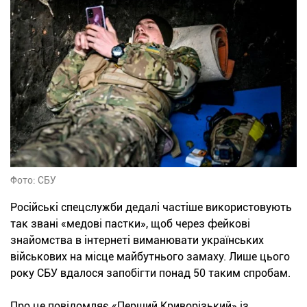
Фото: СБУ
Російські спецслужби дедалі частіше використовують
так звані «медові пастки», щоб через фейкові
знайомства в інтернеті виманювати українських
військових на місце майбутнього замаху. Лише цього
року СБУ вдалося запобігти понад 50 таким спробам.
Про це повідомляє «Перший Криворізький» із