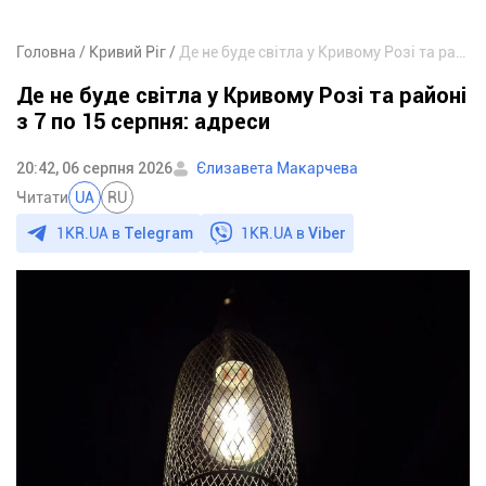
Головна
Кривий Ріг
Де не буде світла у Кривому Розі та районі з 7 по 15 серпня: адреси
Де не буде світла у Кривому Розі та районі
з 7 по 15 серпня: адреси
20:42, 06 серпня 2026
Єлизавета Макарчева
Читати
UA
RU
1KR.UA в
Telegram
1KR.UA в
Viber