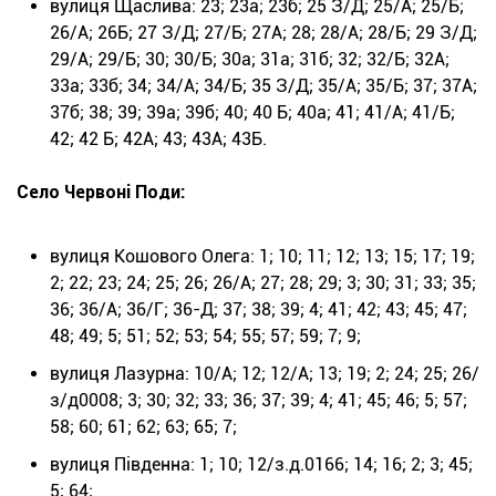
вулиця Щаслива: 23; 23а; 23б; 25 З/Д; 25/А; 25/Б;
26/А; 26Б; 27 З/Д; 27/Б; 27А; 28; 28/А; 28/Б; 29 З/Д;
29/А; 29/Б; 30; 30/Б; 30а; 31а; 31б; 32; 32/Б; 32А;
33а; 33б; 34; 34/А; 34/Б; 35 З/Д; 35/А; 35/Б; 37; 37А;
37б; 38; 39; 39а; 39б; 40; 40 Б; 40а; 41; 41/А; 41/Б;
42; 42 Б; 42А; 43; 43А; 43Б.
Село Червоні Поди:
вулиця Кошового Олега: 1; 10; 11; 12; 13; 15; 17; 19;
2; 22; 23; 24; 25; 26; 26/А; 27; 28; 29; 3; 30; 31; 33; 35;
36; 36/А; 36/Г; 36-Д; 37; 38; 39; 4; 41; 42; 43; 45; 47;
48; 49; 5; 51; 52; 53; 54; 55; 57; 59; 7; 9;
вулиця Лазурна: 10/А; 12; 12/А; 13; 19; 2; 24; 25; 26/
з/д0008; 3; 30; 32; 33; 36; 37; 39; 4; 41; 45; 46; 5; 57;
58; 60; 61; 62; 63; 65; 7;
вулиця Південна: 1; 10; 12/з.д.0166; 14; 16; 2; 3; 45;
5; 64;