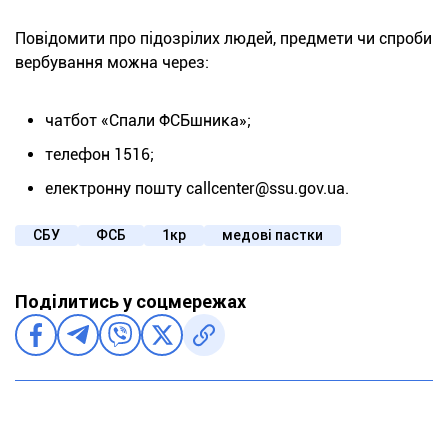
Повідомити про підозрілих людей, предмети чи спроби
вербування можна через:
чатбот «Спали ФСБшника»;
телефон 1516;
електронну пошту callcenter@ssu.gov.ua.
СБУ
ФСБ
1кр
медові пастки
Поділитись у соцмережах