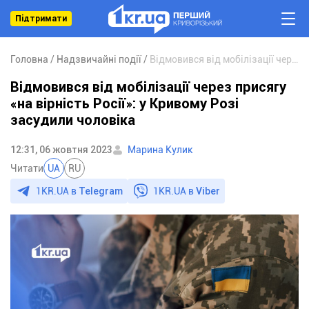
Підтримати
Головна
Надзвичайні події
Відмовився від мобілізації через присягу «на вірність Росії»: у Кривому Розі засудили чоловіка
Відмовився від мобілізації через присягу
«на вірність Росії»: у Кривому Розі
засудили чоловіка
12:31, 06 жовтня 2023
Марина Кулик
Читати
UA
RU
1KR.UA в
Telegram
1KR.UA в
Viber