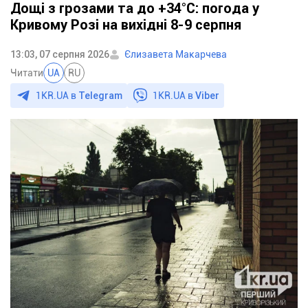
Дощі з грозами та до +34°С: погода у
Кривому Розі на вихідні 8-9 серпня
13:03, 07 серпня 2026
Єлизавета Макарчева
Читати
UA
RU
1KR.UA в
Telegram
1KR.UA в
Viber