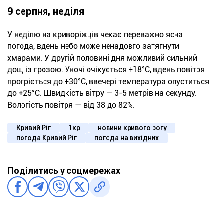
9 серпня, неділя
У неділю на криворіжців чекає переважно ясна
погода, вдень небо може ненадовго затягнути
хмарами. У другій половині дня можливий сильний
дощ із грозою. Уночі очікується +18°С, вдень повітря
прогріється до +30°С, ввечері температура опуститься
до +25°С. Швидкість вітру — 3-5 метрів на секунду.
Вологість повітря — від 38 до 82%.
Кривий Ріг
1кр
новини кривого рогу
погода Кривий Ріг
погода на вихідних
Поділитись у соцмережах