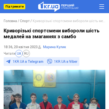
Підтримати
Головна
Спорт
Криворізькі спортсмени вибороли шість медалей на змаганнях з самбо
Криворізькі спортсмени вибороли шість
медалей на змаганнях з самбо
18:36, 20 квітня 2023
Марина Кулик
Читати
UA
RU
1KR.UA в
Telegram
1KR.UA в
Viber