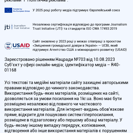
реклами” і “Політична реклама”.
У 2025 році роботу медіа підтримує Європейський союз
Незалежна сертифікація відповідно до програми Journalism
Trust Initiative (JTI) та стандартів ISO CWA 17493:2019
Сайт оновлено у 2023 році у межах співпраці з проєктом
«Зміцнення громадської довіри в Україні» — UCBI, який
підтримує Агентство США з міжнародного розвитку (USAID)
Зареєстровано рішенням Нацради №703 від 10.08.2023
Cуб’єкт у сфері онлайн-медіа; ідентифікатор медіа – R40-
01168
Усі текстові та медійні матеріали сайту захищені авторськими
правами відповідно до чинного законодавства.
Використання будь-яких матеріалів, розміщених на сайті,
дозволяється за умови посилання на 1kr.ua. Воно має бути
розміщено незалежно від повного чи часткового
використання матеріалів. Для інтернет-видань обов'язкове
пряме, відкрите для пошукових систем гіперпосилання,
розміщене в підзаголовку або першому абзаці матеріалу. У
будь-якому іншому випадку передрук, копіювання,
відтворення або інше використання матеріалів є порушенням