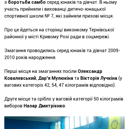
з
боротьби самбо
серед юнаків та дівчат. В ньому
участь прийняли і вихованці дитячо-юнацької
спортивної школи № 7, які зайняли призові місця.
Про це йдеться на сторінці виконкому Тернівської
районної у місті Кривому Розі ради в соцмережі.
Змагання проводились серед юнаків та дівчат 2009-
2010 років народження.
Перші місця на змаганнях посіли
Олександр
Ковалевський
,
Дар'я Мулюкіна
та
Вікторія Лучкіна
(у
вагових категоріх 42, 54, 47 кілограмів відповідно).
Друге місце та срібло у ваговій категорії 50 кілограмів
виборов
Назар Дмитрієнко
.