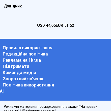
Довідник
USD
44,65
EUR
51,52
Правила використання
Редакційна політика
Реклама на 1kr.ua
Підтримати
Команда медіа
Зворотний зв'язок
Політика використання
АІ
Рекламні матеріали промарковані плашками “На правах