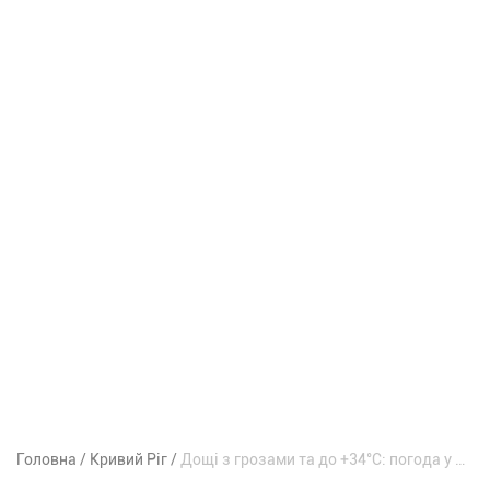
Головна
Кривий Ріг
Дощі з грозами та до +34°С: погода у Кривому Розі на вихідні 8-9 серпня