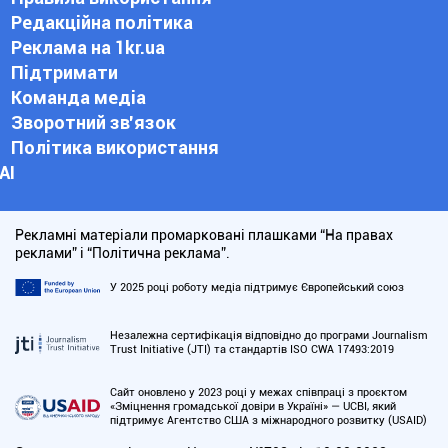
Редакційна політика
Реклама на 1kr.ua
Підтримати
Команда медіа
Зворотний зв'язок
Політика використання
АІ
Рекламні матеріали промарковані плашками “На правах
реклами” і “Політична реклама”.
У 2025 році роботу медіа підтримує Європейський союз
Незалежна сертифікація відповідно до програми Journalism
Trust Initiative (JTI) та стандартів ISO CWA 17493:2019
Сайт оновлено у 2023 році у межах співпраці з проєктом
«Зміцнення громадської довіри в Україні» — UCBI, який
підтримує Агентство США з міжнародного розвитку (USAID)