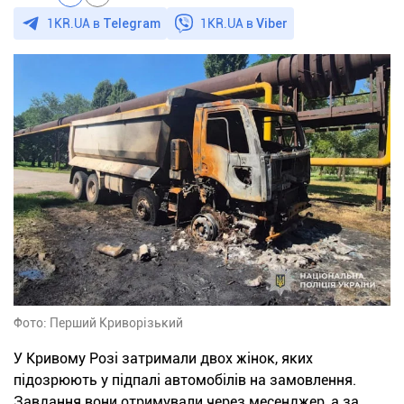
1KR.UA в
Telegram
1KR.UA в
Viber
Фото: Перший Криворізький
У Кривому Розі затримали двох жінок, яких
підозрюють у підпалі автомобілів на замовлення.
Завдання вони отримували через месенджер, а за