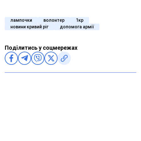
лампочки
волонтер
1кр
новини кривий ріг
допомога армії
Поділитись у соцмережах