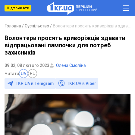
Підтримати
Головна
Суспільство
Волонтери просять криворіжців здавати відпрацьовані лампочки для потреб захисників
Волонтери просять криворіжців здавати
відпрацьовані лампочки для потреб
захисників
09:02, 08 лютого 2023
Олена Смоліна
Читати
UA
RU
1KR.UA в
Telegram
1KR.UA в
Viber