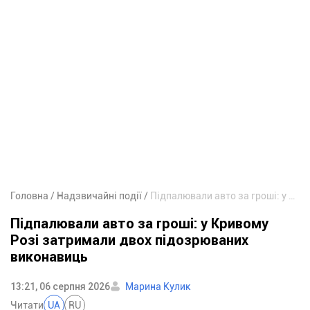
Головна
Надзвичайні події
Підпалювали авто за гроші: у Кривому Розі затримали двох підозрюваних виконавиць
Підпалювали авто за гроші: у Кривому
Розі затримали двох підозрюваних
виконавиць
13:21, 06 серпня 2026
Марина Кулик
Читати
UA
RU