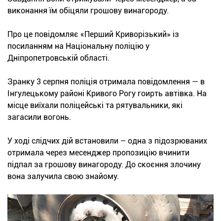
виконання їм обіцяли грошову винагороду.
Про це повідомляє «Перший Криворізький» із
посиланням на Національну поліцію у
Дніпропетровській області.
Зранку 3 серпня поліція отримала повідомлення — в
Інгулецькому районі Кривого Рогу гоирть автівка. На
місце виїхали поліцейські та рятувальники, які
загасили вогонь.
У ході слідчих дій встановили – одна з підозрюваних
отримала через месенджер пропозицію вчинити
підпал за грошову винагороду. До скоєння злочину
вона залучила свою знайому.