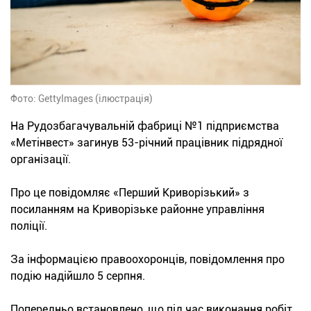
Фото: GettyImages (ілюстрація)
На Рудозбагачувальній фабриці №1 підприємства
«Метінвест» загинув 53-річний працівник підрядної
організації.
Про це повідомляє «Перший Криворізький» з
посиланням на Криворізьке районне управління
поліції.
За інформацією правоохоронців, повідомлення про
подію надійшло 5 серпня.
Попередньо встановлено, що під час виконання робіт