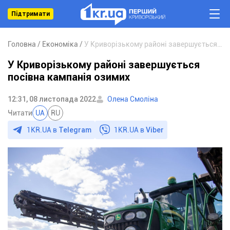
Підтримати
Головна
Економіка
У Криворізькому районі завершується посівна кампанія озимих
У Криворізькому районі завершується
посівна кампанія озимих
12:31, 08 листопада 2022
Олена Смоліна
Читати
UA
RU
1KR.UA в
Telegram
1KR.UA в
Viber