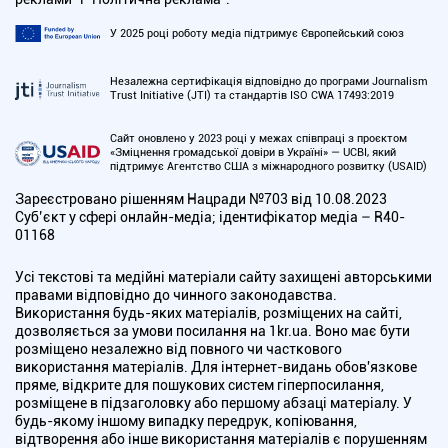
У 2025 році роботу медіа підтримує Європейський союз
Незалежна сертифікація відповідно до програми Journalism
Trust Initiative (JTI) та стандартів ISO CWA 17493:2019
Сайт оновлено у 2023 році у межах співпраці з проєктом
«Зміцнення громадської довіри в Україні» — UCBI, який
підтримує Агентство США з міжнародного розвитку (USAID)
Зареєстровано рішенням Нацради №703 від 10.08.2023
Cуб’єкт у сфері онлайн-медіа; ідентифікатор медіа – R40-
01168
Усі текстові та медійні матеріали сайту захищені авторськими
правами відповідно до чинного законодавства.
Використання будь-яких матеріалів, розміщених на сайті,
дозволяється за умови посилання на 1kr.ua. Воно має бути
розміщено незалежно від повного чи часткового
використання матеріалів. Для інтернет-видань обов'язкове
пряме, відкрите для пошукових систем гіперпосилання,
розміщене в підзаголовку або першому абзаці матеріалу. У
будь-якому іншому випадку передрук, копіювання,
відтворення або інше використання матеріалів є порушенням