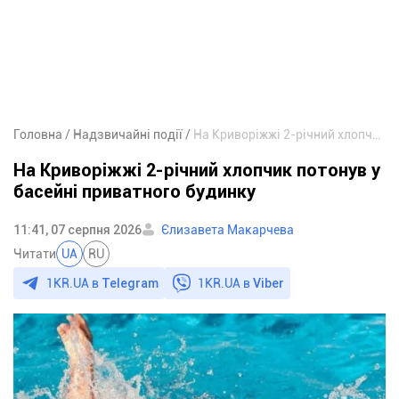
Головна
Надзвичайні події
На Криворіжжі 2-річний хлопчик потонув у басейні приватного будинку
На Криворіжжі 2-річний хлопчик потонув у
басейні приватного будинку
11:41, 07 серпня 2026
Єлизавета Макарчева
Читати
UA
RU
1KR.UA в
Telegram
1KR.UA в
Viber