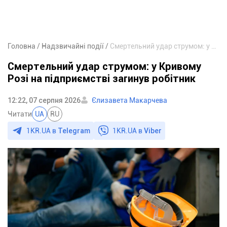
Головна
Надзвичайні події
Смертельний удар струмом: у Кривому Розі на підприємстві загинув робітник
Смертельний удар струмом: у Кривому
Розі на підприємстві загинув робітник
12:22, 07 серпня 2026
Єлизавета Макарчева
Читати
UA
RU
1KR.UA в
Telegram
1KR.UA в
Viber