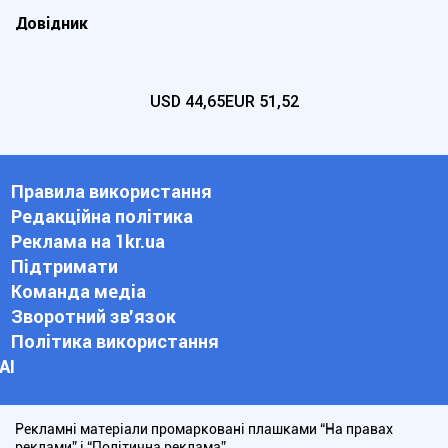
Довідник
USD
44,65
EUR
51,52
Правила використання
Редакційна політика
Реклама на 1kr.ua
Підтримати
Команда медіа
Зворотний зв'язок
Політика використання
АІ
Рекламні матеріали промарковані плашками “На правах
реклами” і “Політична реклама”.