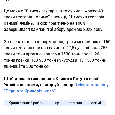
Це майже 70 тисяч гектарів, в тому числі майже 49
тисяч гектарів - озимої пшениці, 21 тисяча гектарів -
озимий ячмінь. Також практично на 100%
завершилася кампанія зі збору врожаю 2022 року.
За оперативною інформацією, трохи менше, ніж зі 150
тисяч гектарів при врожайності 17,6 ц/га зібрано 263
тисяч тонн врожаю, зокрема 1530 тонн проса, 26
тонни гречки, 108 930 тонн кукурудзи, 151 550 тонни
пшениці та 500 тонн сої.
Щоб дізнаватись новини Кривого Рогу та всієї
України першими, приєднуйтесь до
telegram-каналу
"Першого Криворізького"
Криворізький район
1кр
посівна
озимі