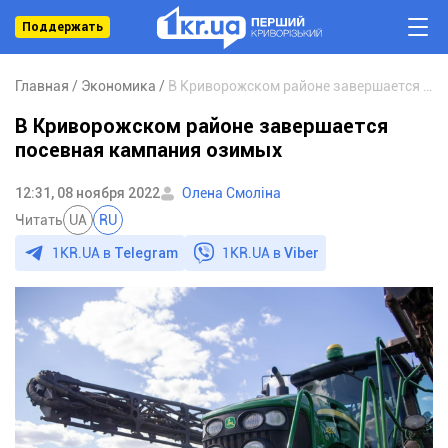
Поддержать
Главная
Экономика
В Криворожском районе завершается посевная кампания озимых
В Криворожском районе завершается
посевная кампания озимых
12:31, 08 ноября 2022
Олена Смоліна
Читать
UA
RU
1KR.UA в
Telegram
1KR.UA в
Viber