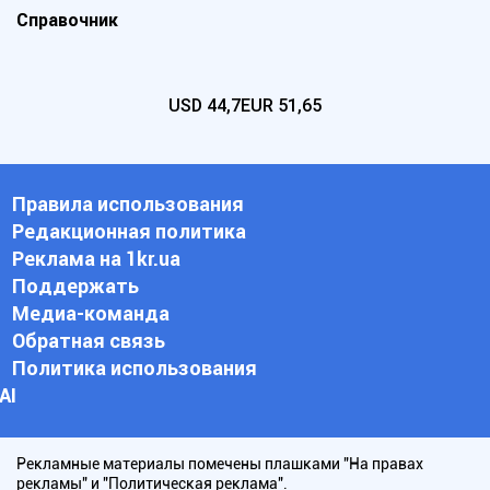
Справочник
USD
44,7
EUR
51,65
Правила использования
Редакционная политика
Реклама на 1kr.ua
Поддержать
Медиа-команда
Обратная связь
Политика использования
АI
Рекламные материалы помечены плашками "На правах
рекламы" и "Политическая реклама".