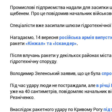
Промислові підприємства надали для засипки ш
щебенем. Про це повідомив начальник військово
Спеціалісти вже засипали шлюзи гідротехнічної 
Нагадаємо, 14 вересня
російська армія випуст
ракети
«Кінжал» та «Іскандер»
.
Після влучань ракети у декількох районах міста
гідротехнічну споруду.
Володимир Зеленський заявив, що це була
спро
Під час удару люди не постраждали, але
в річці
уже на 40 сантиметрів, повідомляє начальник ві
Резніченко.
Внаслідок ракетного удару по Кривому Рогу
під