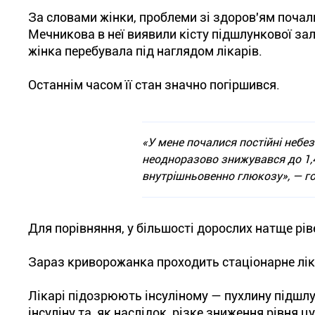
За словами жінки, проблеми зі здоров'ям почалис
Мечникова в неї виявили кісту підшлункової за
жінка перебувала під наглядом лікарів.
Останнім часом її стан значно погіршився.
«У мене почалися постійні небез
неодноразово знижувався до 1,
внутрішньовенно глюкозу», — г
Для порівняння, у більшості дорослих натще рі
Зараз криворожанка проходить стаціонарне лік
Лікарі підозрюють інсуліному — пухлину підшлу
інсуліну та, як наслідок, різке зниження рівня 