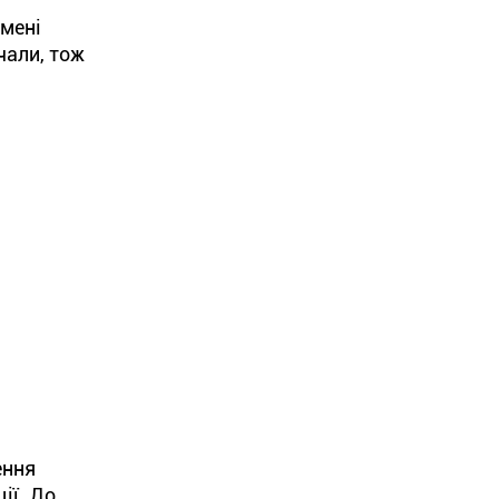
імені
чали, тож
ення
ії. До