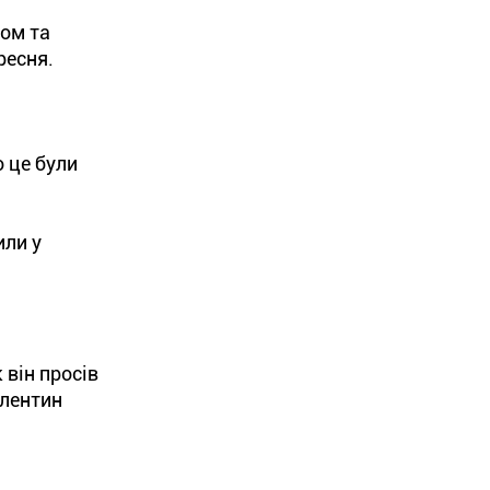
ком та
ресня.
о це були
или у
 він просів
алентин