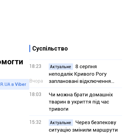
Суспільство
омогти
18:23
8 серпня
Актуальне
неподалік Кривого Рогу
Вчора
заплановані відключення
R.UA в
Viber
світла – адреси
18:03
Чи можна брати домашніх
тварин в укриття під час
тривоги
15:32
Через безпекову
Актуальне
ситуацію змінили маршрути