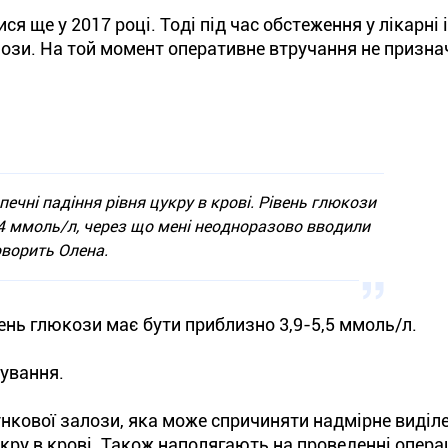
я ще у 2017 році. Тоді під час обстеження у лікарні 
лози. На той момент оперативне втручання не призна
печні падіння рівня цукру в крові. Рівень глюкози
4 ммоль/л, через що мені неодноразово вводили
оворить Олена.
вень глюкози має бути приблизно 3,9-5,5 ммоль/л.
ування.
нкової залози, яка може спричиняти надмірне виділ
цукру в крові. Також наполягають на проведенні операц