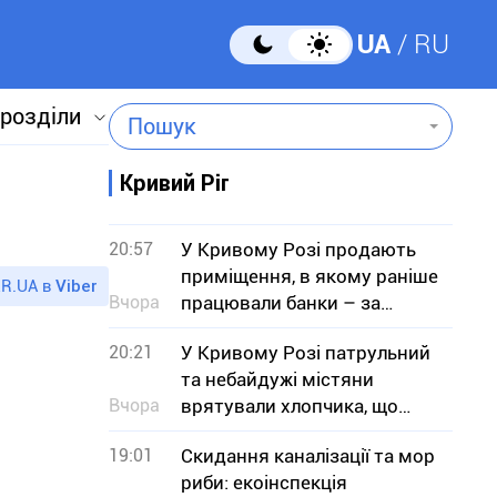
UA
RU
 розділи
Пошук
Кривий Ріг
20:57
У Кривому Розі продають
приміщення, в якому раніше
R.UA в
Viber
Вчора
працювали банки – за
скільки мільйонів гривень
20:21
У Кривому Розі патрульний
та небайдужі містяни
Вчора
врятували хлопчика, що
тонув
19:01
Скидання каналізації та мор
риби: екоінспекція