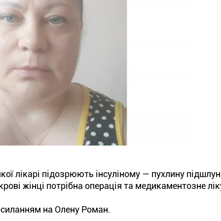
якої лікарі підозрюють інсуліному — пухлину підшлун
 крові жінці потрібна операція та медикаментозне лі
осиланням на Олену Роман.