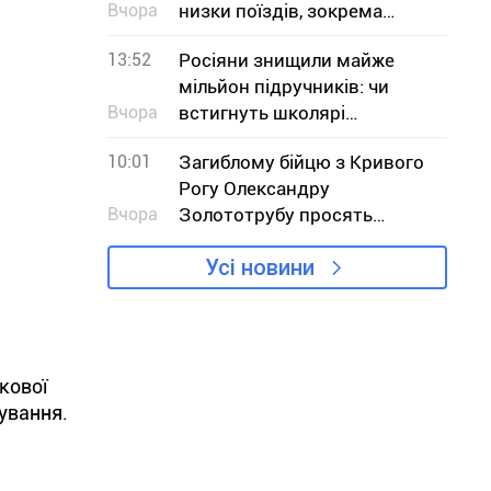
Вчора
низки поїздів, зокрема
сполученням з Кривим
13:52
Росіяни знищили майже
Рогом
мільйон підручників: чи
Вчора
встигнуть школярі
отримати книги до
10:01
Загиблому бійцю з Кривого
навчального року
Рогу Олександру
Вчора
Золототрубу просять
присвоїти звання Героя
Усі новини
України
кової
кування.