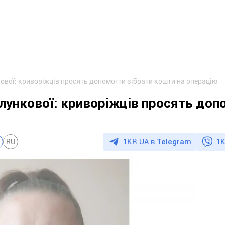
ової: криворіжців просять допомогти зібрати кошти на операцію
лункової: криворіжців просять доп
1KR.UA в
Telegram
1K
RU