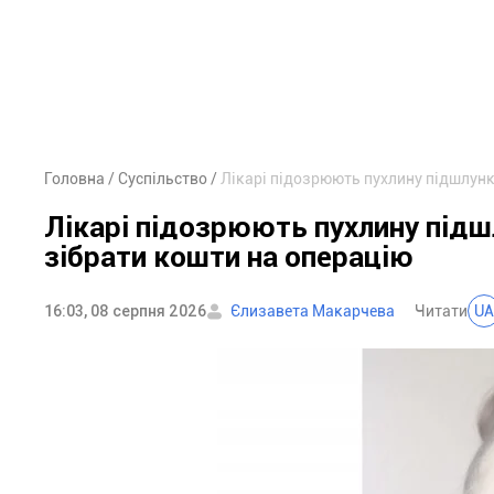
Головна
Суспільство
Лікарі підозрюють пухлину підшлунк
Лікарі підозрюють пухлину підш
зібрати кошти на операцію
16:03, 08 серпня 2026
Єлизавета Макарчева
Читати
UA