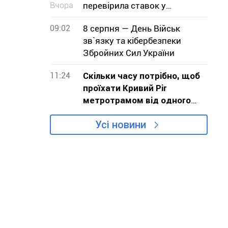
Вчора
перевірила ставок у
Кривому Розі
09:02
8 серпня — День Військ
зв`язку та кібербезпеки
Збройних Сил України
11:24
Скільки часу потрібно, щоб
проїхати Кривий Ріг
метротрамом від одного
кінця до іншого
Усі новини