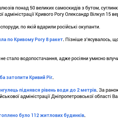
люзів понад 50 великих самоскидів з бутом, суглин
ї адміністрації Кривого Рогу Олександр Вілкул 15 ве
споруди, по якій вдарили російські окупанти.
ила по Кривому Рогу 8 ракет
.
Пізніше з'ясувалось, щ
 не стало водопостачання, адже росіяни умисно влуч
ба затопити Кривий Ріг
.
 Інгулець піднявся рівень води до 2 метрів
.
За ранок
йськової адміністрації Дніпропетровської області В
топлено було 112 житлових будинків
.