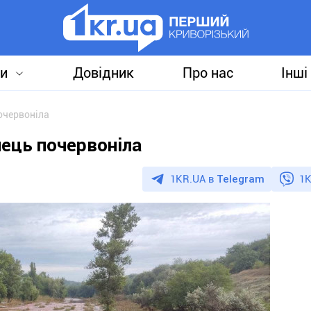
и
Довідник
Про нас
Інші
почервоніла
лець почервоніла
1KR.UA в
Telegram
1K