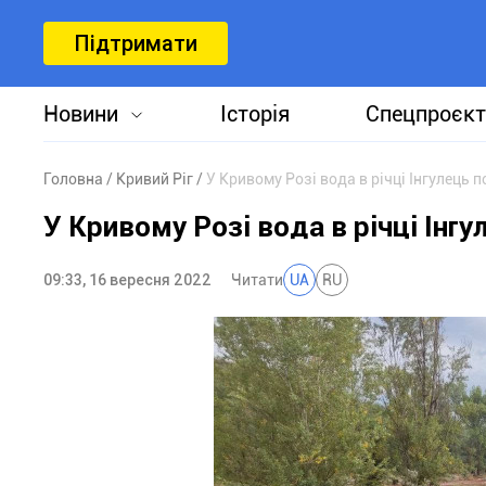
Підтримати
Новини
Історія
Спецпроєкт
Головна
Кривий Ріг
У Кривому Розі вода в річці Інгулець 
У Кривому Розі вода в річці Інгу
09:33, 16 вересня 2022
Читати
UA
RU