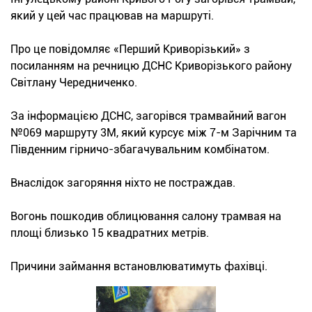
який у цей час працював на маршруті.
Про це повідомляє «Перший Криворізький» з
посиланням на речницю ДСНС Криворізького району
Світлану Чередниченко.
За інформацією ДСНС, загорівся трамвайний вагон
№069 маршруту 3М, який курсує між 7-м Зарічним та
Південним гірничо-збагачувальним комбінатом.
Внаслідок загоряння ніхто не постраждав.
Вогонь пошкодив облицювання салону трамвая на
площі близько 15 квадратних метрів.
Причини займання встановлюватимуть фахівці.