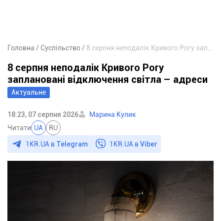
Головна
Суспільство
8 серпня неподалік Кривого Рогу заплановані відключення світла – адреси
8 серпня неподалік Кривого Рогу
заплановані відключення світла – адреси
Актуальне
18:23, 07 серпня 2026
Марина Кулик
Читати
UA
RU
1KR.UA в
Telegram
1KR.UA в
Viber