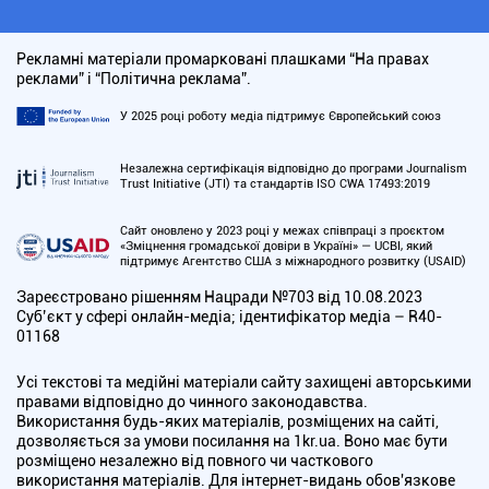
Рекламні матеріали промарковані плашками “На правах
реклами” і “Політична реклама”.
У 2025 році роботу медіа підтримує Європейський союз
Незалежна сертифікація відповідно до програми Journalism
Trust Initiative (JTI) та стандартів ISO CWA 17493:2019
Сайт оновлено у 2023 році у межах співпраці з проєктом
«Зміцнення громадської довіри в Україні» — UCBI, який
підтримує Агентство США з міжнародного розвитку (USAID)
Зареєстровано рішенням Нацради №703 від 10.08.2023
Cуб’єкт у сфері онлайн-медіа; ідентифікатор медіа – R40-
01168
Усі текстові та медійні матеріали сайту захищені авторськими
правами відповідно до чинного законодавства.
Використання будь-яких матеріалів, розміщених на сайті,
дозволяється за умови посилання на 1kr.ua. Воно має бути
розміщено незалежно від повного чи часткового
використання матеріалів. Для інтернет-видань обов'язкове