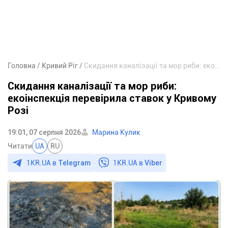
Головна
Кривий Ріг
Скидання каналізації та мор риби: екоінспекція перевірила ставок у Кривому Розі
Скидання каналізації та мор риби:
екоінспекція перевірила ставок у Кривому
Розі
19:01, 07 серпня 2026
Марина Кулик
Читати
UA
RU
1KR.UA в
Telegram
1KR.UA в
Viber