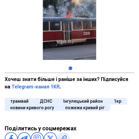
Хочеш знати більше і раніше за інших? Підписуйся
на
Telegram-канал 1KR
.
трамвай
ДСНС
Інгулецький район
1кр
новини кривого рогу
пожежа кривий ріг
Поділитись у соцмережах