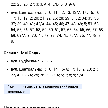
22; 23; 26; 27; 3; 3/А; 4; 5/В; 6; 8; 9/А
вул. Центральна: 1; 10; 11; 12; 13; 13/А; 14; 15; 16;
17; 18; 19; 2; 20; 21; 22; 26; 28; 29; 3; 32; 34; 35; 36;
37; 39; 40; 41; 42/А; 44; 45; 46; 47; 48; 49; 5; 51; 53;
54; 55; 56; 57; 58; 59; 60; 61; 62; 63; 64; 65; 66; 67; 68;
69; 69/А; 7; 70; 71; 72; 73; 74; 75; 75/А; 76; 77; 78; 8;
9.
Селище Нові Садки:
вул. Будівельна: 2; 3; 6
вул. Центральна: 1; 10; 14; 15/А; 17; 18; 2; 20; 21;
22/А; 23; 24; 25; 26; 3; 30; 4; 5; 7; 8; 9; 9/А.
1кр
немає світла криворізький район
новопілля
Поділитись у соцмережах