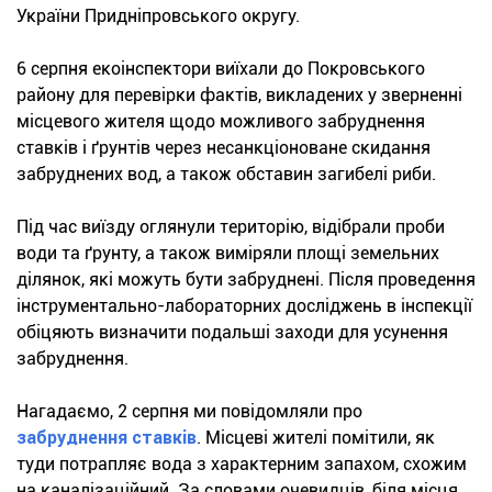
України Придніпровського округу.
6 серпня екоінспектори виїхали до Покровського
району для перевірки фактів, викладених у зверненні
місцевого жителя щодо можливого забруднення
ставків і ґрунтів через несанкціоноване скидання
забруднених вод, а також обставин загибелі риби.
Під час виїзду оглянули територію, відібрали проби
води та ґрунту, а також виміряли площі земельних
ділянок, які можуть бути забруднені. Після проведення
інструментально-лабораторних досліджень в інспекції
обіцяють визначити подальші заходи для усунення
забруднення.
Нагадаємо, 2 серпня ми повідомляли про
забруднення ставків
. Місцеві жителі помітили, як
туди потрапляє вода з характерним запахом, схожим
на каналізаційний. За словами очевидців, біля місця