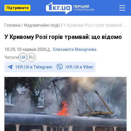
Підтримати
Головна
Надзвичайні події
У Кривому Розі горів трамвай: що відомо
У Кривому Розі горів трамвай: що відомо
10:29, 10 червня 2026
Єлизавета Макарчева
Читати
UA
RU
1KR.UA в
Telegram
1KR.UA в
Viber