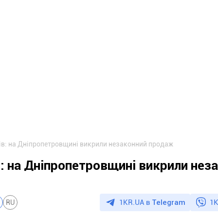
ів: на Дніпропетровщині викрили незаконний продаж
: на Дніпропетровщині викрили нез
1KR.UA в
Telegram
1K
RU