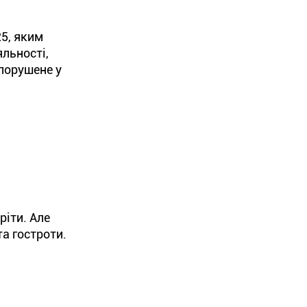
25, яким
яльності,
 порушене у
ріти. Але
та гостроти.