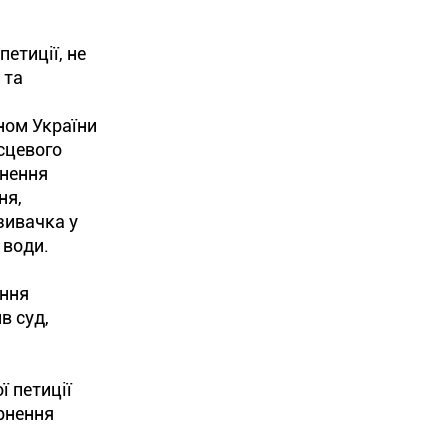
етиції, не
 та
ном України
сцевого
снення
ня,
зивачка у
 води.
ення
в суд,
ї петиції
ернення