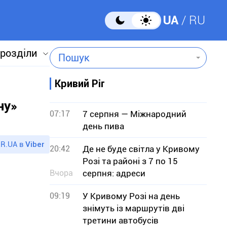
UA
RU
 розділи
Пошук
Кривий Ріг
ну»
07:17
7 серпня — Міжнародний
день пива
R.UA в
Viber
20:42
Де не буде світла у Кривому
Розі та районі з 7 по 15
Вчора
серпня: адреси
09:19
У Кривому Розі на день
знімуть із маршрутів дві
третини автобусів