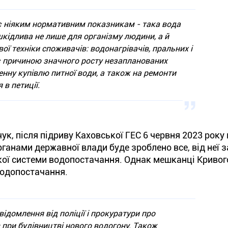
ає ніяким нормативним показникам - така вода
кідлива не лише для організму людини, а й
ї техніки споживачів: водонагрівачів, пральних і
 причиною значного росту незапланованих
нну купівлю питної води, а також на ремонти
 в петиції.
чук, після підриву Каховської ГЕС 6 червня 2023 року
ганами державної влади буде зроблено все, від неї з
кої системи водопостачання. Однак мешканці Кривого
водопостачання.
ідомлення від поліції і прокуратури про
при будівництві нового водогону. Також