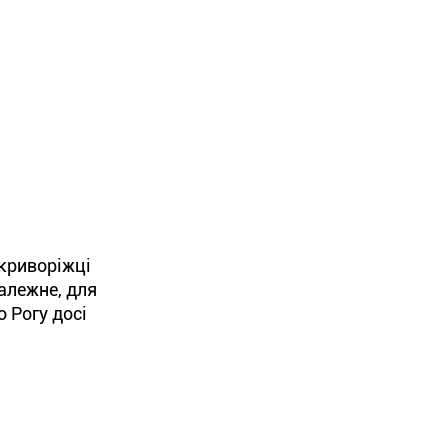
 криворіжці
алежне, для
 Рогу досі