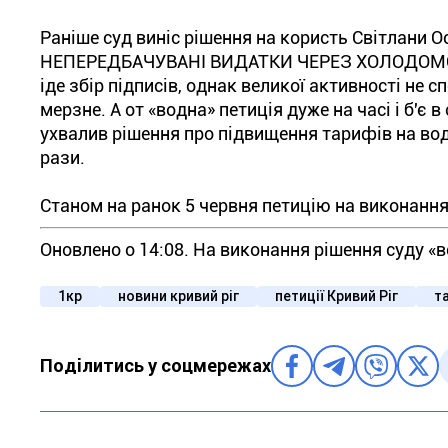
Раніше суд виніс рішення на користь Світлани 
НЕПЕРЕДБАЧУВАНІ ВИДАТКИ ЧЕРЕЗ ХОЛОДОМОР!» 
іде збір підписів, однак великої активності не с
мерзне. А от «водна» петиція дуже на часі і б'є
ухвалив рішення про підвищення тарифів на во
рази.
Станом на ранок 5 червня петицію на виконання
Оновлено о 14:08. На виконання рішення суду «
1кр
новини кривий ріг
петиції Кривий Ріг
т
Поділитись у соцмережах