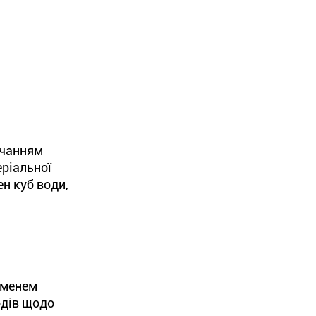
ачанням
еріальної
ен куб води,
 іменем
одів щодо