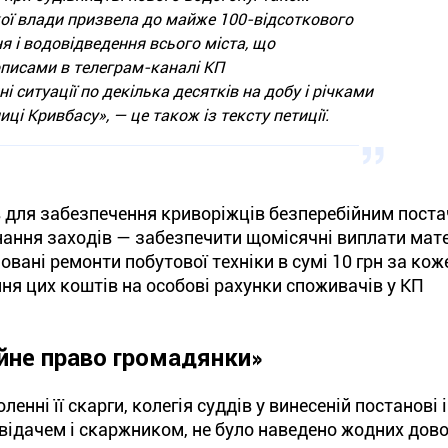
кої влади призвела до майже 100-відсоткового
 і водовідведення всього міста, що
писами в телеграм-каналі КП
 ситуації по декілька десятків на добу і річками
ці Кривбасу», — це також із тексту петиції.
в для забезпечення криворіжців безперебійним пост
онання заходів — забезпечити щомісячні виплати мат
вані ремонти побутової техніки в сумі 10 грн за кож
я цих коштів на особові рахунки споживачів у КП
йне право громадянки»
енні її скарги, колегія суддів у винесеній постанові
відачем і скаржником, не було наведено жодних дов