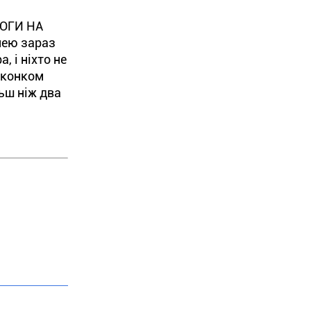
ОГИ НА
нею зараз
, і ніхто не
виконком
ьш ніж два