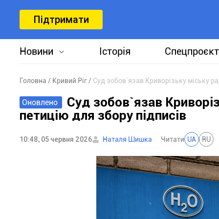
Підтримати
Новини
Історія
Спецпроєкт
Головна
Кривий Ріг
Суд зобов`язав Криворізьку міську ра
Суд зобов`язав Криворі
Оновлено
петицію для збору підписів
10:48, 05 червня 2026
Наталя Шишка
Читати
UA
RU