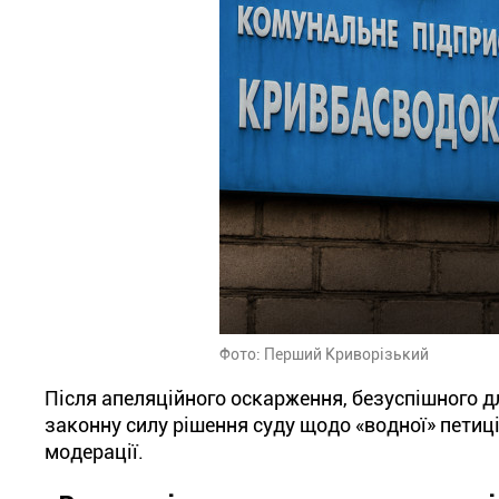
Фото: Перший Криворізький
Після апеляційного оскарження, безуспішного д
законну силу рішення суду щодо «водної» петиції
модерації.