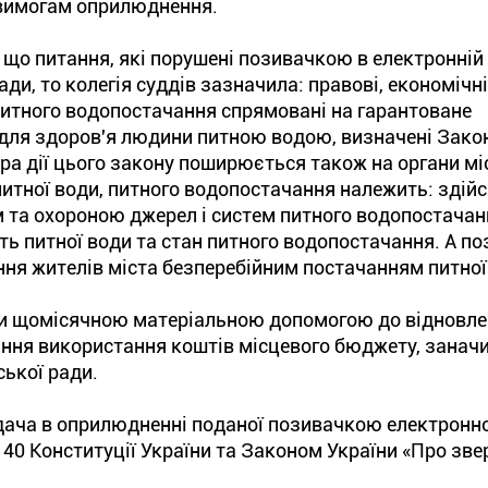
и вимогам оприлюднення.
 що питання, які порушені позивачкою в електронній п
ди, то колегія суддів зазначила: правові, економічні
питного водопостачання спрямовані на гарантоване
для здоров'я людини питною водою, визначені Зако
ра дії цього закону поширюється також на органи мі
итної води, питного водопостачання належить: здій
 та охороною джерел і систем питного водопостачан
ь питної води та стан питного водопостачання. А по
ення жителів міста безперебійним постачанням питної
ди щомісячною матеріальною допомогою до відновл
тання використання коштів місцевого бюджету, заначи
ської ради.
ідача в оприлюдненні поданої позивачкою електронно
. 40 Конституції України та Законом України «Про зв