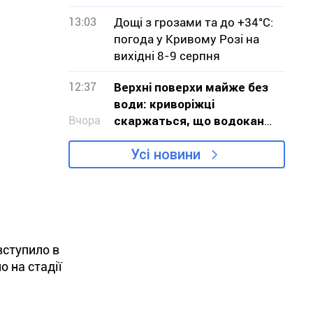
13:03
Дощі з грозами та до +34°С:
погода у Кривому Розі на
вихідні 8-9 серпня
12:37
Верхні поверхи майже без
води: криворіжці
Вчора
скаржаться, що водоканал
не визнає проблему
Усі новини
вступило в
о на стадії