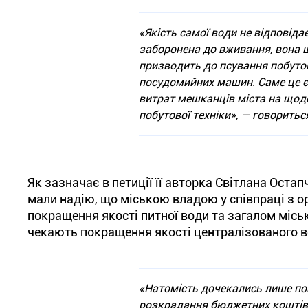
«Якість самої води не відповід
заборонена до вживання, вона ш
призводить до псування побутово
посудомийних машин. Саме це є
витрат мешканців міста на щоде
побутової техніки», — говориться
Як зазначає в петиції її авторка Світлана Остап
мали надію, що міською владою у співпраці з ор
покращення якості питної води та загалом місь
чекають покращення якості централізованого 
«Натомість дочекались лише пов
розкрадання бюджетних коштів 