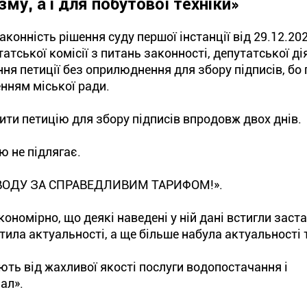
му, а і для побутової техніки»
конність рішення суду першої інстанції від 29.12.20
тської комісії з питань законності, депутатської ді
ння петиції без оприлюднення для збору підписів, бо
енням міської ради.
ти петицію для збору підписів впродовж двох днів.
ю не підлягає.
У ВОДУ ЗА СПРАВЕДЛИВИМ ТАРИФОМ!».
ономірно, що деякі наведені у ній дані встигли заста
атила актуальності, а ще більше набула актуальності 
ають від жахливої якості послуги водопостачання і
ал».