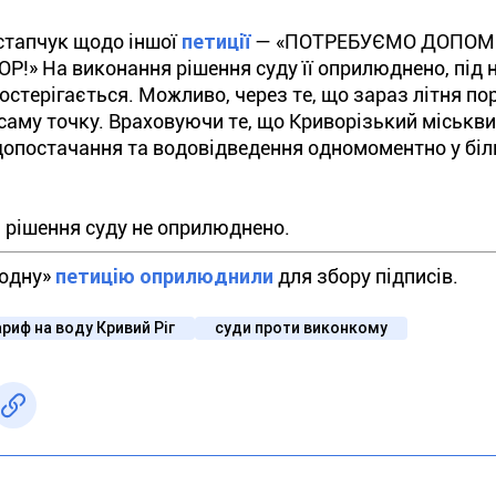
Остапчук щодо іншої
петиції
— «ПОТРЕБУЄМО ДОПОМ
На виконання рішення суду її оприлюднено, під 
постерігається. Можливо, через те, що зараз літня пора
 в саму точку. Враховуючи те, що Криворізький міськ
допостачання та водовідведення одномоментно у біл
 рішення суду не оприлюднено.
водну»
петицію оприлюднили
для збору підписів.
ариф на воду Кривий Ріг
суди проти виконкому