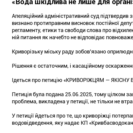
«Вода шкідлива не лише для організ
Апеляційний адміністративний суд підтвердив за
визнано протиправним висновок постійної депута
регламенту, етики та свободи слова про відхиле
ній питання як начебто не відповідає повноваж
Криворізьку міську раду зобов'язано оприлюдни
Рішення є остаточним, і касаційному оскарженн
Ідеться про петицію «КРИВОРІЖЦЯМ — ЯКІСН
Петиція була подана 25.06.2025, тому цілком зак
проблема, викладена у петиції, не тільки не втр
У петиції йдеться про те, що криворіжці потерп
водовідведення, яку надає КП «Кривбасводокан