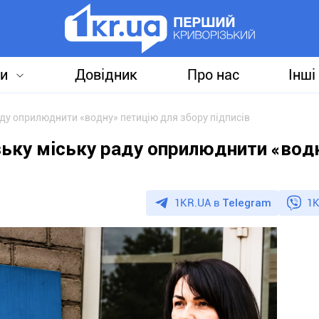
и
Довідник
Про нас
Інші
ду оприлюднити «водну» петицію для збору підписів
зьку міську раду оприлюднити «вод
1KR.UA в
Telegram
1K