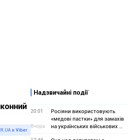
Надзвичайні події
аконний
20:01
Росіяни використовують
«медові пастки» для замахів
Вчора
на українських військових —
R.UA в
Viber
СБУ