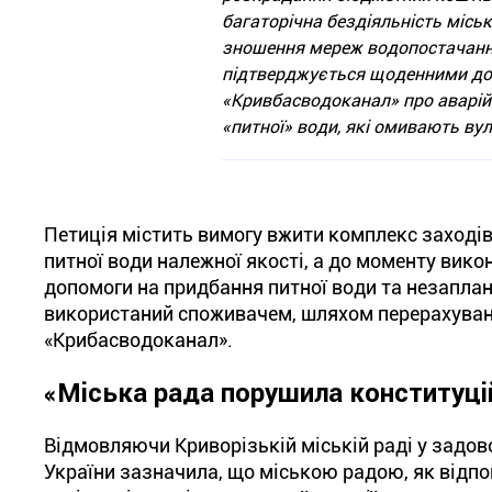
багаторічна бездіяльність місь
зношення мереж водопостачання
підтверджується щоденними до
«Кривбасводоканал» про аварійні
«питної» води, які омивають вули
Петиція містить вимогу вжити комплекс заході
питної води належної якості, а до моменту вик
допомоги на придбання питної води та незаплано
використаний споживачем, шляхом перерахуванн
«Крибасводоканал».
«Міська рада порушила конституці
Відмовляючи Криворізькій міській раді у задовол
України зазначила, що міською радою, як відпо