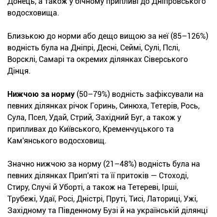
Донець, а також у бічному припливі до Дніпровського
водосховища.
Близькою до норми або дещо вищою за неї (85–126%)
водність була на Дніпрі, Десні, Сеймі, Сулі, Пслі,
Ворсклі, Самарі та окремих ділянках Сіверського
Дінця.
Нижчою за норму
(50–79%) водність зафіксували на
певних ділянках річок Горинь, Синюха, Тетерів, Рось,
Сула, Псел, Удай, Стрий, Західний Буг, а також у
припливах до Київського, Кременчуцького та
Кам'янського водосховищ.
Значно нижчою за норму (21–48%) водність була на
певних ділянках Прип'яті та її притоків — Стоході,
Стиру, Случі й Уборті, а також на Тетереві, Ірші,
Трубежі, Удаї, Росі, Дністрі, Пруті, Тисі, Латориці, Ужі,
Західному та Південному Бузі й на українській ділянці