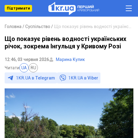
Підтримати
Головна
Суспільство
Що показує рівень водності українських річок, зокрема Інгульця у Кривому Розі
Що показує рівень водності українських
річок, зокрема Інгульця у Кривому Розі
12:46, 03 червня 2026
Марина Кулик
Читати
UA
RU
1KR.UA в
Telegram
1KR.UA в
Viber