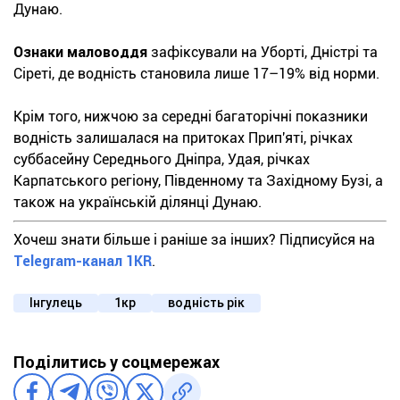
Дунаю.
Ознаки маловоддя
зафіксували на Уборті, Дністрі та
Сіреті, де водність становила лише 17–19% від норми.
Крім того, нижчою за середні багаторічні показники
водність залишалася на притоках Прип'яті, річках
суббасейну Середнього Дніпра, Удая, річках
Карпатського регіону, Південному та Західному Бузі, а
також на українській ділянці Дунаю.
Хочеш знати більше і раніше за інших? Підписуйся на
Telegram-канал 1KR
.
Інгулець
1кр
водність рік
Поділитись у соцмережах