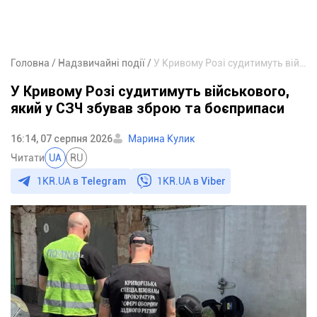
Головна
Надзвичайні події
У Кривому Розі судитимуть військового, який у СЗЧ збував зброю та боєприпаси
У Кривому Розі судитимуть військового,
який у СЗЧ збував зброю та боєприпаси
16:14, 07 серпня 2026
Марина Кулик
Читати
UA
RU
1KR.UA в
Telegram
1KR.UA в
Viber