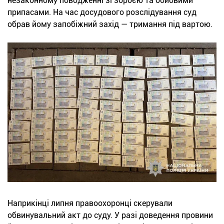
незаконному поводженні зі зброєю та бойовими
припасами. На час досудового розслідування суд
обрав йому запобіжний захід — тримання під вартою.
Наприкінці липня правоохоронці скерували
обвинувальний акт до суду. У разі доведення провини