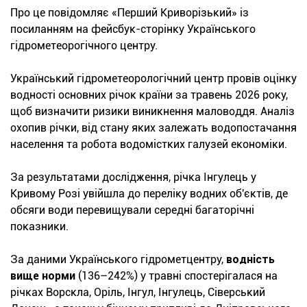
Про це повідомляє «Перший Криворізький» із
посиланням на фейсбук-сторінку Українського
гідрометеорогічного центру.
Український гідрометеорологічний центр провів оцінку
водності основних річок країни за травень 2026 року,
щоб визначити ризики виникнення маловоддя. Аналіз
охопив річки, від стану яких залежать водопостачання
населення та робота водомістких галузей економіки.
За результатами дослідження, річка Інгулець у
Кривому Розі увійшла до переліку водних об'єктів, де
обсяги води перевищували середні багаторічні
показники.
За даними Українського гідрометцентру,
водність
вище норми
(136–242%) у травні спостерігалася на
річках Ворскла, Оріль, Інгул, Інгулець, Сіверський