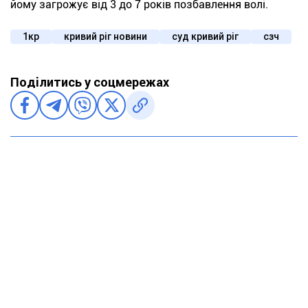
йому загрожує від 3 до 7 років позбавлення волі.
1кр
кривий ріг новини
суд кривий ріг
сзч
Поділитись у соцмережах