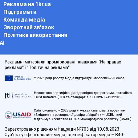
Реклама на 1kr.ua
Підтримати
Команда медіа
Зворотний зв'язок
Політика використання
АІ
Рекламні матеріали промарковані плашками “На правах
реклами” і “Політична реклама”.
У 2025 році роботу медіа підтримує Європейський союз
Незалежна сертифікація відповідно до програми Journalism
Trust Initiative (JTI) та стандартів ISO CWA 17493:2019
Сайт оновлено у 2023 році у межах співпраці з проєктом
«Зміцнення громадської довіри в Україні» — UCBI, який
підтримує Агентство США з міжнародного розвитку (USAID)
Зареєстровано рішенням Нацради №703 від 10.08.2023
Cуб’єкт у сфері онлайн-медіа; ідентифікатор медіа – R40-