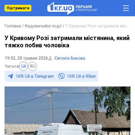
Підтримати
Головна
Надзвичайні події
У Кривому Розі затримали містянина, який тяжко побив чоловіка
У Кривому Розі затримали містянина, який
тяжко побив чоловіка
19:02, 28 травня 2026
Євгенія Бикова
Читати
UA
RU
1KR.UA в
Telegram
1KR.UA в
Viber