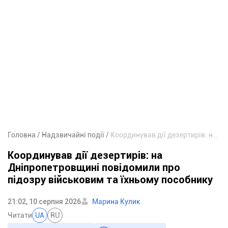
Головна
Надзвичайні події
Координував дії дезертирів: на Дніпропетровщині повідомили про підозру військовим та їхньому пособнику
Координував дії дезертирів: на
Дніпропетровщині повідомили про
підозру військовим та їхньому пособнику
21:02, 10 серпня 2026
Марина Кулик
Читати
UA
RU