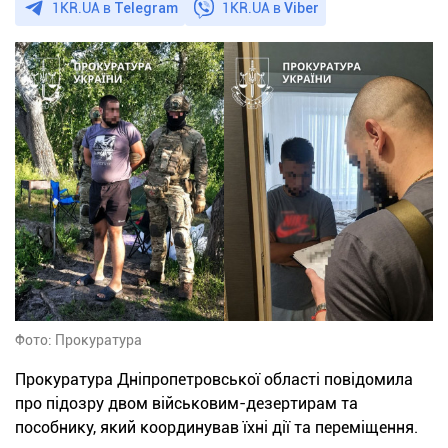
1KR.UA в
Telegram
1KR.UA в
Viber
Фото: Прокуратура
Прокуратура Дніпропетровської області повідомила
про підозру двом військовим-дезертирам та
пособнику, який координував їхні дії та переміщення.