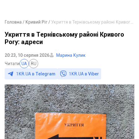
Головна
Кривий Ріг
Укриття в Тернівському районі Кривого Рогу: адреси
Укриття в Тернівському районі Кривого
Рогу: адреси
20:23, 10 серпня 2026
Марина Кулик
Читати
UA
RU
1KR.UA в
Telegram
1KR.UA в
Viber