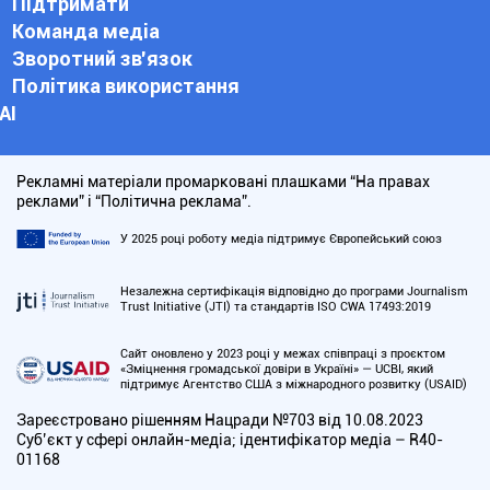
Підтримати
Команда медіа
Зворотний зв'язок
Політика використання
АІ
Рекламні матеріали промарковані плашками “На правах
реклами” і “Політична реклама”.
У 2025 році роботу медіа підтримує Європейський союз
Незалежна сертифікація відповідно до програми Journalism
Trust Initiative (JTI) та стандартів ISO CWA 17493:2019
Сайт оновлено у 2023 році у межах співпраці з проєктом
«Зміцнення громадської довіри в Україні» — UCBI, який
підтримує Агентство США з міжнародного розвитку (USAID)
Зареєстровано рішенням Нацради №703 від 10.08.2023
Cуб’єкт у сфері онлайн-медіа; ідентифікатор медіа – R40-
01168