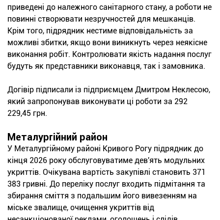
приведені до належного санітарного стану, а роботи не
повинні створювати незручностей для мешканців.
Крім того, підрядник нестиме відповідальність за
можливі збитки, якщо вони виникнуть через неякісне
виконання робіт. Контролювати якість надання послуг
будуть як представники виконавця, так і замовника.
Догівір підписали із підприємцем Дмитром Неклесою,
який запропонував виконувати ці роботи за 292
229,45 грн.
Металургійний район
У Металургійному районі Кривого Рогу підрядник до
кінця 2026 року обслуговуватиме дев'ять модульних
укриттів. Очікувана вартість закупівлі становить 371
383 гривні. До переліку послуг входить підмітання та
збирання сміття з подальшим його вивезенням на
міське звалище, очищення укриттів від
несанкціонованої реклами, оголошень і слідів