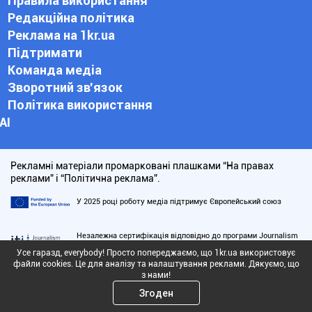
Правила використання
Редакційна політика
Реклама на 1kr.ua
Підтримати
Команда медіа
Зворотний зв'язок
Політика використання
АІ
Рекламні матеріали промарковані плашками “На правах
реклами” і “Політична реклама”.
У 2025 році роботу медіа підтримує Європейський союз
Незалежна сертифікація відповідно до програми Journalism
Trust Initiative (JTI) та стандартів ISO CWA 17493:2019
Усе гаразд, everybody! Просто попереджаємо, що 1kr.ua використовує
файли cookies. Це для аналізу та налаштування реклами. Дякуємо, що
з нами!
Сайт оновлено у 2023 році у межах співпраці з проєктом
«Зміцнення громадської довіри в Україні» — UCBI, який
Згоден
підтримує Агентство США з міжнародного розвитку (USAID)