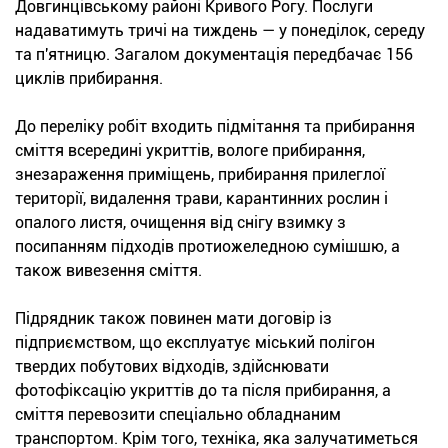
Довгинцівському районі Кривого Рогу. Послуги
надаватимуть тричі на тиждень — у понеділок, середу
та п'ятницю. Загалом документація передбачає 156
циклів прибирання.
До переліку робіт входить підмітання та прибирання
сміття всередині укриттів, вологе прибирання,
знезараження приміщень, прибирання прилеглої
території, видалення трави, карантинних рослин і
опалого листя, очищення від снігу взимку з
посипанням підходів протиожеледною сумішшю, а
також вивезення сміття.
Підрядник також повинен мати договір із
підприємством, що експлуатує міський полігон
твердих побутових відходів, здійснювати
фотофіксацію укриттів до та після прибирання, а
сміття перевозити спеціально обладнаним
транспортом. Крім того, техніка, яка залучатиметься