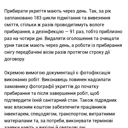
Прибирати укриття мають через день. Так, за рік
заплановано 183 цикли підмітання та вивезення
сміття, стільки ж разів проводитимуть вологе
прибирання, а дезінфекцію — 91 раз, тобто приблизно
раз на чотири дні. Видаляти оголошення та очищати
урни також мають через день, а роботи із прибирання
снігу передбачені вісім разів протягом строку дії
договору.
Окремою вимогою документації є фотофіксація
виконаних робіт. Виконавець повинен надсилати
замовнику фотографії укриттів до початку
прибирання та після завершення робіт, щоб
підтвердити їхній санітарний стан. Також підрядник
має власним коштом забезпечити працівників
інвентарем, спецодягом, транспортом, витратними
матеріалами та, за потреби, виконувати термінові
заявки навіть у вихідні й святкові дні.