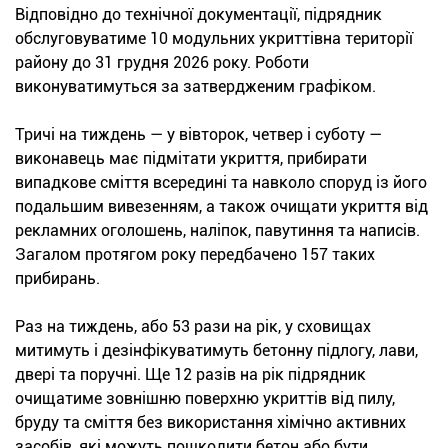
Відповідно до технічної документації, підрядник
обслуговуватиме 10 модульних укриттівна території
району до 31 грудня 2026 року. Роботи
виконуватимуться за затвердженим графіком.
Тричі на тиждень — у вівторок, четвер і суботу —
виконавець має підмітати укриття, прибирати
випадкове сміття всередині та навколо споруд із його
подальшим вивезенням, а також очищати укриття від
рекламних оголошень, наліпок, павутиння та написів.
Загалом протягом року передбачено 157 таких
прибирань.
Раз на тиждень, або 53 рази на рік, у сховищах
митимуть і дезінфікуватимуть бетонну підлогу, лави,
двері та поручні. Ще 12 разів на рік підрядник
очищатиме зовнішню поверхню укриттів від пилу,
бруду та сміття без використання хімічно активних
засобів, які можуть пошкодити бетон або бути