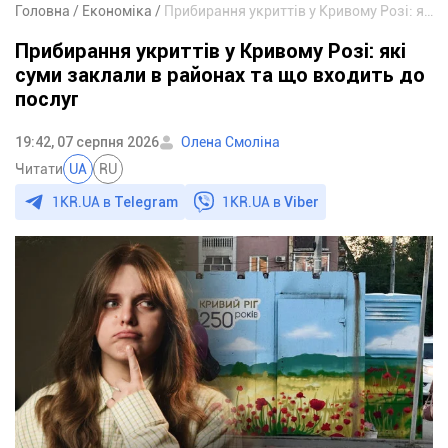
Головна
Економіка
Прибирання укриттів у Кривому Розі: які суми заклали в районах та що входить до послуг
Прибирання укриттів у Кривому Розі: які
суми заклали в районах та що входить до
послуг
19:42, 07 серпня 2026
Олена Смоліна
Читати
UA
RU
1KR.UA в
Telegram
1KR.UA в
Viber