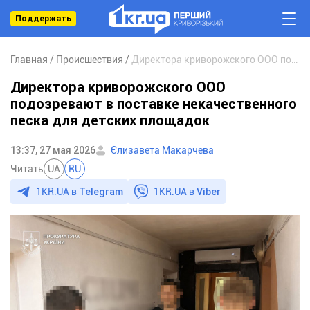
Поддержать
Главная
Происшествия
Директора криворожского ООО подозревают в поставке некачественного песка для детских площадок
Директора криворожского ООО
подозревают в поставке некачественного
песка для детских площадок
13:37, 27 мая 2026
Єлизавета Макарчева
Читать
UA
RU
1KR.UA в
Telegram
1KR.UA в
Viber