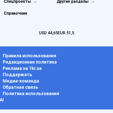
Спецпроекты
Другие разделы
Справочник
USD
44,65
EUR
51,5
Правила использования
Редакционная политика
Реклама на 1kr.ua
Поддержать
Медиа-команда
Обратная связь
Политика использования
АI