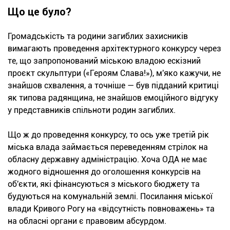
Що це було?
Громадськість та родини загиблих захисників
вимагають проведення архітектурного конкурсу через
те, що запропонований міською владою ескізний
проєкт скульптури («Героям Слава!»), м'яко кажучи, не
знайшов схвалення, а точніше — був підданий критиці
як типова радянщина, не знайшов емоційного відгуку
у представників спільноти родин загиблих.
Що ж до проведення конкурсу, то ось уже третій рік
міська влада займається переведенням стрілок на
обласну державну адміністрацію. Хоча ОДА не має
жодного відношення до оголошення конкурсів на
об'єкти, які фінансуються з міського бюджету та
будуються на комунальній землі. Посилання міської
влади Кривого Рогу на «відсутність повноважень» та
на обласні органи є правовим абсурдом.