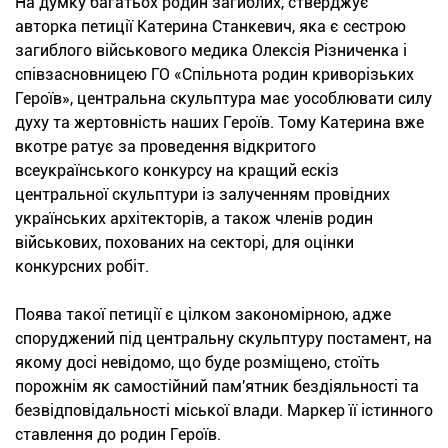
На думку багатьох родин загиблих, стверджує
авторка петиції Катерина Станкевич, яка є сестрою
загиблого військового медика Олексія Різниченка і
співзасновницею ГО «Спільнота родин криворізьких
Героїв», центральна скульптура має уособлювати силу
духу та жертовність наших Героїв. Тому Катерина вже
вкотре ратує за проведення відкритого
всеукраїнського конкурсу на кращий ескіз
центральної скульптури із залученням провідних
українських архітекторів, а також членів родин
військових, похованих на секторі, для оцінки
конкурсних робіт.
Поява такої петиції є цілком закономірною, адже
споруджений під центральну скульптуру постамент, на
якому досі невідомо, що буде розміщено, стоїть
порожнім як самостійний пам'ятник бездіяльності та
безвідповідальності міської влади. Маркер її істинного
ставлення до родин Героїв.