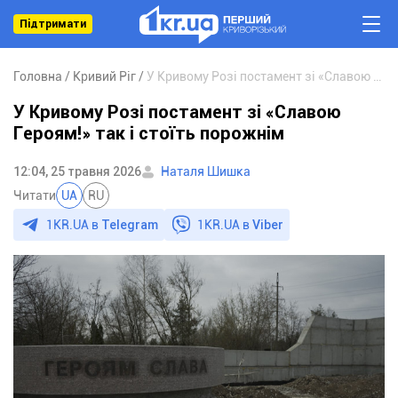
Підтримати
Головна
Кривий Ріг
У Кривому Розі постамент зі «Славою Героям!» так і стоїть порожнім
У Кривому Розі постамент зі «Славою
Героям!» так і стоїть порожнім
12:04, 25 травня 2026
Наталя Шишка
Читати
UA
RU
1KR.UA в
Telegram
1KR.UA в
Viber