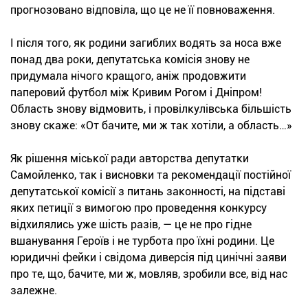
прогнозовано відповіла, що це не її повноваження.
І після того, як родини загиблих водять за носа вже
понад два роки, депутатська комісія знову не
придумала нічого кращого, аніж продовжити
паперовий футбол між Кривим Рогом і Дніпром!
Область знову відмовить, і провілкулівська більшість
знову скаже: «От бачите, ми ж так хотіли, а область…»
Як рішення міської ради авторства депутатки
Самойленко, так і висновки та рекомендації постійної
депутатської комісії з питань законності, на підставі
яких петиції з вимогою про проведення конкурсу
відхилялись уже шість разів, — це не про гідне
вшанування Героїв і не турбота про їхні родини. Це
юридичні фейки і свідома диверсія під цинічні заяви
про те, що, бачите, ми ж, мовляв, зробили все, від нас
залежне.