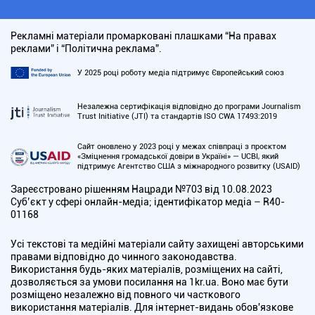
Рекламні матеріали промарковані плашками “На правах
реклами” і “Політична реклама”.
У 2025 році роботу медіа підтримує Європейський союз
Незалежна сертифікація відповідно до програми Journalism
Trust Initiative (JTI) та стандартів ISO CWA 17493:2019
Сайт оновлено у 2023 році у межах співпраці з проєктом
«Зміцнення громадської довіри в Україні» — UCBI, який
підтримує Агентство США з міжнародного розвитку (USAID)
Зареєстровано рішенням Нацради №703 від 10.08.2023
Cуб’єкт у сфері онлайн-медіа; ідентифікатор медіа – R40-
01168
Усі текстові та медійні матеріали сайту захищені авторськими
правами відповідно до чинного законодавства.
Використання будь-яких матеріалів, розміщених на сайті,
дозволяється за умови посилання на 1kr.ua. Воно має бути
розміщено незалежно від повного чи часткового
використання матеріалів. Для інтернет-видань обов'язкове