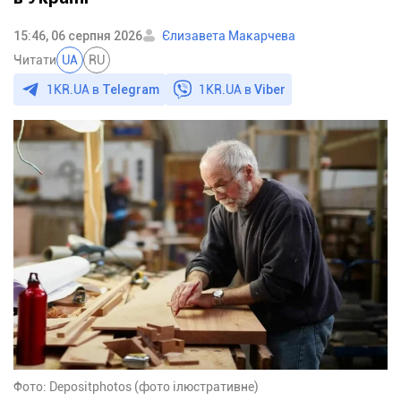
15:46, 06 серпня 2026
Єлизавета Макарчева
Читати
UA
RU
1KR.UA в
Telegram
1KR.UA в
Viber
Фото: Depositphotos (фото ілюстративне)