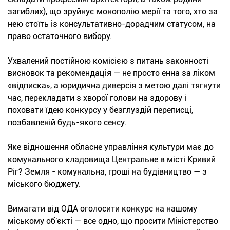
загиблих), що зруйнує монополію мерії та того, хто за
нею стоїть із консультативно-дорадчим статусом, на
право остаточного вибору.
Ухвалений постійною комісією з питань законності
висновок та рекомендація — не просто енна за ліком
«відписка», а юридична диверсія з метою далі тягнути
час, перекладати з хворої голови на здорову і
поховати їдею конкурсу у безглуздій переписці,
позбавленій будь-якого сенсу.
Яке відношення обласне управління культури має до
комунального кладовища Центральне в місті Кривий
Ріг? Земля - комунальна, гроші на будівництво — з
міського бюджету.
Вимагати від ОДА оголосити конкурс на нашому
міському об'єкті — все одно, що просити Міністерство