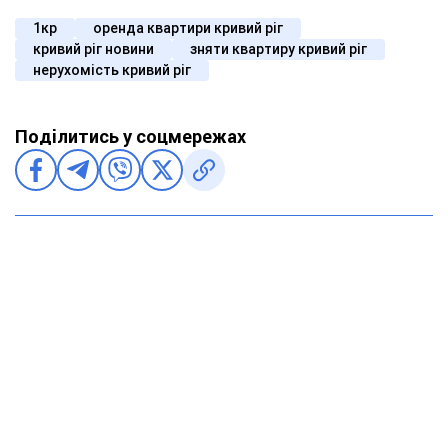
1кр
оренда квартири кривий ріг
кривий ріг новини
зняти квартиру кривий ріг
нерухомість кривий ріг
Поділитись у соцмережах