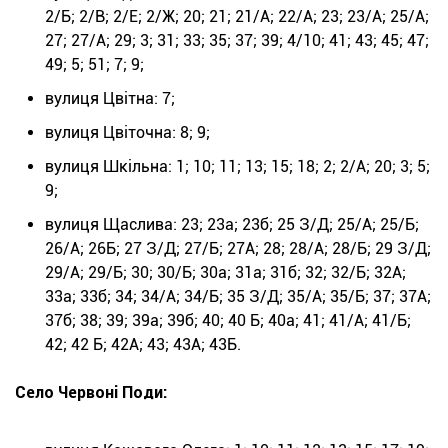
2/Б; 2/В; 2/Е; 2/Ж; 20; 21; 21/А; 22/А; 23; 23/А; 25/А;
27; 27/А; 29; 3; 31; 33; 35; 37; 39; 4/10; 41; 43; 45; 47;
49; 5; 51; 7; 9;
вулиця Цвітна: 7;
вулиця Цвіточна: 8; 9;
вулиця Шкільна: 1; 10; 11; 13; 15; 18; 2; 2/А; 20; 3; 5;
9;
вулиця Щаслива: 23; 23а; 23б; 25 З/Д; 25/А; 25/Б;
26/А; 26Б; 27 З/Д; 27/Б; 27А; 28; 28/А; 28/Б; 29 З/Д;
29/А; 29/Б; 30; 30/Б; 30а; 31а; 31б; 32; 32/Б; 32А;
33а; 33б; 34; 34/А; 34/Б; 35 З/Д; 35/А; 35/Б; 37; 37А;
37б; 38; 39; 39а; 39б; 40; 40 Б; 40а; 41; 41/А; 41/Б;
42; 42 Б; 42А; 43; 43А; 43Б.
Село Червоні Поди: