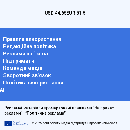
USD
44,65
EUR
51,5
Правила використання
Редакційна політика
Реклама на 1kr.ua
Підтримати
Команда медіа
Зворотний зв'язок
Політика використання
АІ
Рекламні матеріали промарковані плашками “На правах
реклами” і “Політична реклама”.
У 2025 році роботу медіа підтримує Європейський союз