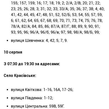
155; 157; 159; 16; 17; 18; 19; 2; 2/А; 2/В; 20; 21; 22;
23; 25; 26; 28; 3; 31; 32; 33; 33/А; 35; 36; 37; 38; 4; 40;
41; 42; 44; 45; 47; 48; 51; 52; 52/Б; 53; 54; 55; 57; 59;
6; 61; 62; 64; 65; 67; 68; 69; 70; 71; 73; 74; 75; 76; 78;
78/А; 82/А; 84; 85; 86; 87/А; 87/Г; 88; 89; 9; 90; 91;
93; 95; 96; 96/А; 96/б; 96/в; 97; 98; 98/А; 98/Б; 99;
вулиця Шевченка: 4; 42; 5; 7; 9.
10 серпня
З 07:30 до 19:30 за адресами:
Село Красівське:
вулиця Квіткова: 1-16, 16А, 17-26;
вулиця Південна: 1-12;
вулиця Центральна: 59В, 59Г.