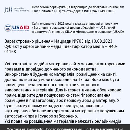
Незалежна сертифікація відповідно до програми Journalism
Trust Initiative (JTI) та стандартів ISO CWA 17493:2019
Сайт оновлено у 2023 році у межах співпраці з проєктом
«Зміцнення громадської довіри в Україні» — UCBI, який
підтримує Агентство США з міжнародного розвитку (USAID)
Зареєстровано рішенням Нацради №703 від 10.08.2023
Cуб’єкт у сфері онлайн-медіа; ідентифікатор медіа – R40-
01168
Усі текстові та медійні матеріали сайту захищені авторськими
правами відповідно до чинного законодавства.
Використання будь-яких матеріалів, розміщених на сайті,
дозволяється за умови посилання на 1kr.ua. Воно має бути
розміщено незалежно від повного чи часткового
використання матеріалів. Для інтернет-видань обов'язкове
пряме, відкрите для пошукових систем гіперпосилання,
розміщене в підзаголовку або першому абзаці матеріалу. У
будь-якому іншому випадку передрук, копіювання,
відтворення або інше використання матеріалів є порушенням
авторських прав і суворо заборонено.
Усі права на розміщення матеріалів належать онлайн-медіа
"Перший Криворізький". Медіа зареєстроване Національною
Усе гаразд, everybody! Просто попереджаємо, що 1kr.ua використовує