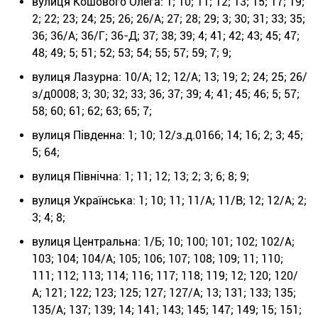
вулиця Кошового Олега: 1; 10; 11; 12; 13; 15; 17; 19;
2; 22; 23; 24; 25; 26; 26/А; 27; 28; 29; 3; 30; 31; 33; 35;
36; 36/А; 36/Г; 36-Д; 37; 38; 39; 4; 41; 42; 43; 45; 47;
48; 49; 5; 51; 52; 53; 54; 55; 57; 59; 7; 9;
вулиця Лазурна: 10/А; 12; 12/А; 13; 19; 2; 24; 25; 26/
з/д0008; 3; 30; 32; 33; 36; 37; 39; 4; 41; 45; 46; 5; 57;
58; 60; 61; 62; 63; 65; 7;
вулиця Південна: 1; 10; 12/з.д.0166; 14; 16; 2; 3; 45;
5; 64;
вулиця Північна: 1; 11; 12; 13; 2; 3; 6; 8; 9;
вулиця Українська: 1; 10; 11; 11/А; 11/В; 12; 12/А; 2;
3; 4; 8;
вулиця Центральна: 1/Б; 10; 100; 101; 102; 102/А;
103; 104; 104/А; 105; 106; 107; 108; 109; 11; 110;
111; 112; 113; 114; 116; 117; 118; 119; 12; 120; 120/
А; 121; 122; 123; 125; 127; 127/А; 13; 131; 133; 135;
135/А; 137; 139; 14; 141; 143; 145; 147; 149; 15; 151;