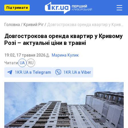
Підтримати
Головна
Кривий Ріг
Довгострокова оренда квартир у Кривому Розі – актуальні ціни в травні
Довгострокова оренда квартир у Кривому
Розі – актуальні ціни в травні
19:02, 17 травня 2026
Марина Кулик
Читати
UA
RU
1KR.UA в
Telegram
1KR.UA в
Viber