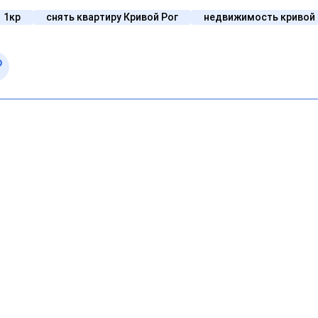
1кр
снять квартиру Кривой Рог
недвижимость кривой 