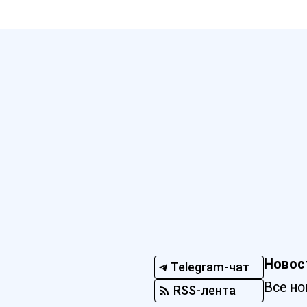
Новос
Telegram-чат
Все но
RSS-лента