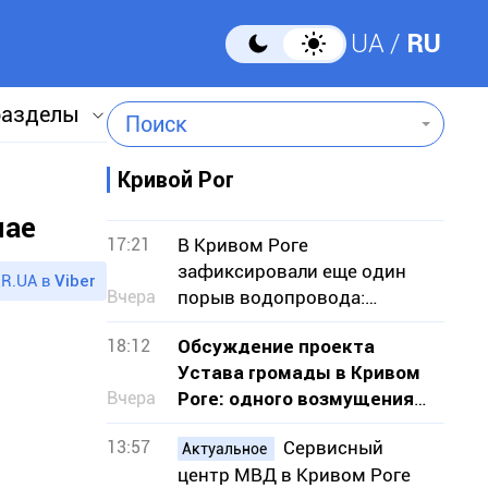
UA
RU
разделы
Поиск
Кривой Рог
мае
17:21
В Кривом Роге
зафиксировали еще один
R.UA в
Viber
Вчера
порыв водопровода:
подтопило земельные
18:12
Обсуждение проекта
участки
Устава громады в Кривом
Вчера
Роге: одного возмущения
мало, нужно действовать
13:57
Сервисный
Актуальное
центр МВД в Кривом Роге