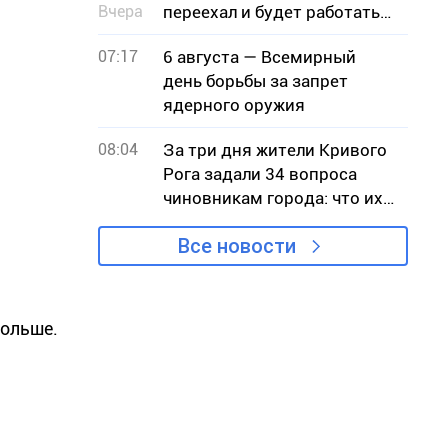
Вчера
переехал и будет работать
во время воздушных тревог
07:17
6 августа — Всемирный
– адрес
день борьбы за запрет
ядерного оружия
08:04
За три дня жители Кривого
Рога задали 34 вопроса
чиновникам города: что их
беспокоило
Все новости
больше.