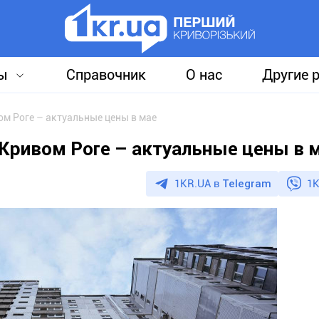
ы
Справочник
О нас
Другие 
ом Роге – актуальные цены в мае
 Кривом Роге – актуальные цены в 
1KR.UA в
Telegram
1K