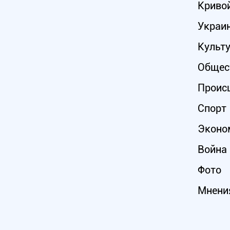
Кривой
Украи
Культ
Общес
Проис
Спорт
Эконо
Война 
Фото
Мнени