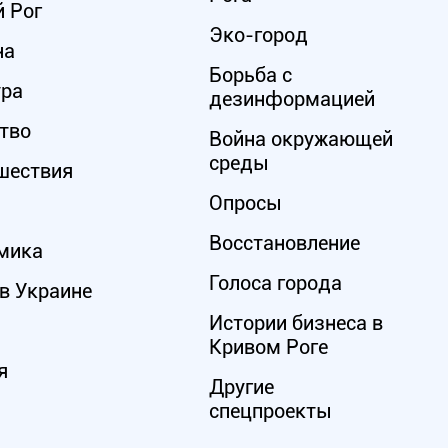
 Рог
Эко-город
на
Борьба с
ура
дезинформацией
тво
Война окружающей
среды
шествия
Опросы
Восстановление
мика
Голоса города
в Украине
Истории бизнеса в
Кривом Роге
я
Другие
спецпроекты