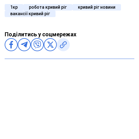
1кр
робота кривий ріг
кривий ріг новини
вакансії кривий ріг
Поділитись у соцмережах