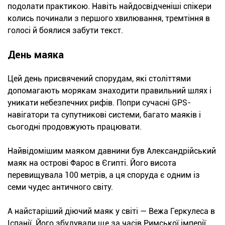
подолати практикою. Навіть найдосвідченіші спікери
колись починали з першого хвилювання, тремтіння в
голосі й боялися забути текст.
День маяка
Цей день присвячений спорудам, які століттями
допомагають морякам знаходити правильний шлях і
уникати небезпечних рифів. Попри сучасні GPS-
навігатори та супутникові системи, багато маяків і
сьогодні продовжують працювати.
Найвідомішим маяком давнини був Александрійський
маяк на острові Фарос в Єгипті. Його висота
перевищувала 100 метрів, а ця споруда є одним із
семи чудес античного світу.
А найстаріший діючий маяк у світі — Вежа Геркулеса в
Іспанії. Його збудували ще за часів Римської імперії