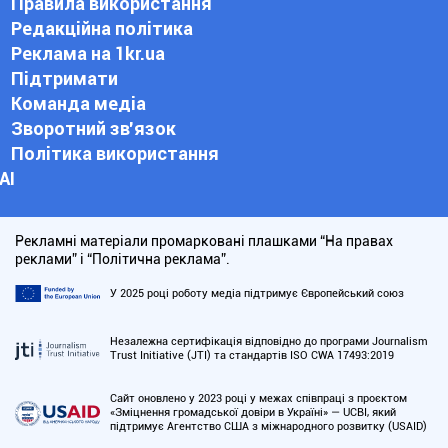
Правила використання
Редакційна політика
Реклама на 1kr.ua
Підтримати
Команда медіа
Зворотний зв'язок
Політика використання
АІ
Рекламні матеріали промарковані плашками “На правах
реклами” і “Політична реклама”.
У 2025 році роботу медіа підтримує Європейський союз
Незалежна сертифікація відповідно до програми Journalism
Trust Initiative (JTI) та стандартів ISO CWA 17493:2019
Сайт оновлено у 2023 році у межах співпраці з проєктом
«Зміцнення громадської довіри в Україні» — UCBI, який
підтримує Агентство США з міжнародного розвитку (USAID)