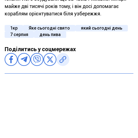
майже дві тисячі років тому, і він досі допомагає
кораблям орієнтуватися біля узбережжя.
1кр
Яке сьогодні свято
який сьогодні день
7 серпня
день пива
Поділитись у соцмережах