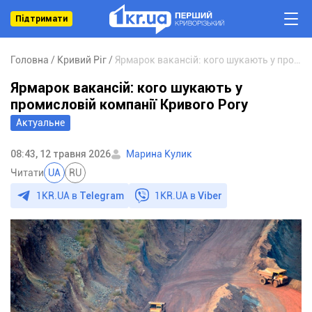
Підтримати
Головна
Кривий Ріг
Ярмарок вакансій: кого шукають у промисловій компанії Кривого Рогу
Ярмарок вакансій: кого шукають у
промисловій компанії Кривого Рогу
Актуальне
08:43, 12 травня 2026
Марина Кулик
Читати
UA
RU
1KR.UA в
Telegram
1KR.UA в
Viber