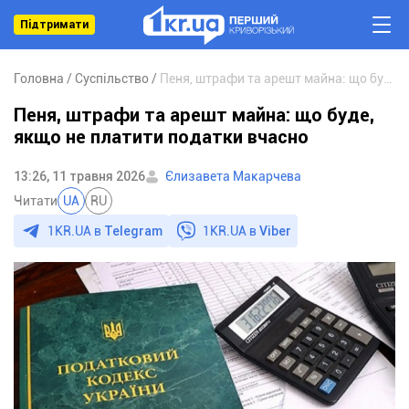
Підтримати
Головна
Суспільство
Пеня, штрафи та арешт майна: що буде, якщо не платити податки вчасно
Пеня, штрафи та арешт майна: що буде,
якщо не платити податки вчасно
13:26, 11 травня 2026
Єлизавета Макарчева
Читати
UA
RU
1KR.UA в
Telegram
1KR.UA в
Viber