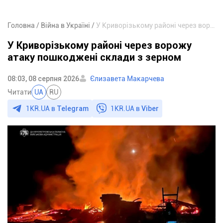
Головна
Війна в Україні
У Криворізькому районі через ворожу атаку пошкоджені склади з зерном
У Криворізькому районі через ворожу
атаку пошкоджені склади з зерном
08:03, 08 серпня 2026
Єлизавета Макарчева
Читати
UA
RU
1KR.UA в
Telegram
1KR.UA в
Viber