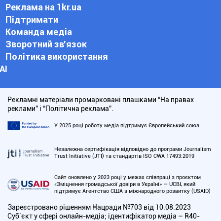
Реклама на 1kr.ua
Підтримати
Команда медіа
Зворотний зв'язок
Політика використання
АІ
Рекламні матеріали промарковані плашками “На правах
реклами” і “Політична реклама”.
У 2025 році роботу медіа підтримує Європейський союз
Незалежна сертифікація відповідно до програми Journalism
Trust Initiative (JTI) та стандартів ISO CWA 17493:2019
Сайт оновлено у 2023 році у межах співпраці з проєктом
«Зміцнення громадської довіри в Україні» — UCBI, який
підтримує Агентство США з міжнародного розвитку (USAID)
Зареєстровано рішенням Нацради №703 від 10.08.2023
Cуб’єкт у сфері онлайн-медіа; ідентифікатор медіа – R40-