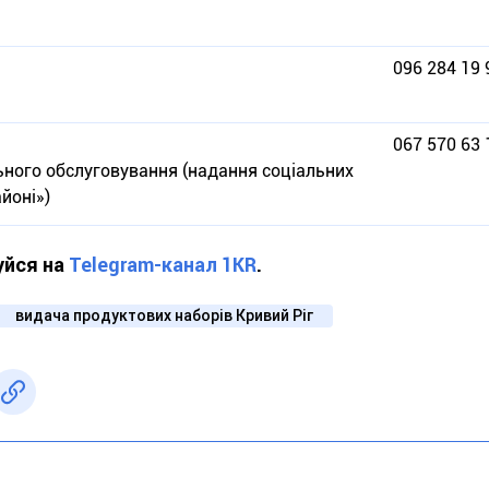
096 284 19 
067 570 63 
ьного обслуговування (надання соціальних
йоні»)
уйся на
Telegram-канал 1KR
.
видача продуктових наборів Кривий Ріг