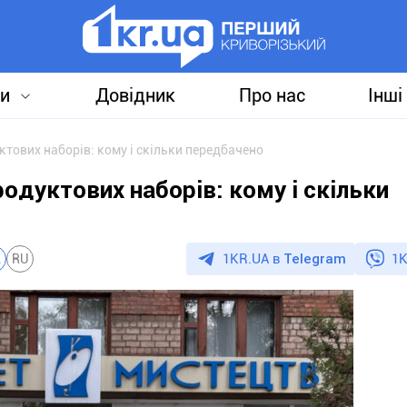
и
Довідник
Про нас
Інші
тових наборів: кому і скільки передбачено
одуктових наборів: кому і скільки
1KR.UA в
Telegram
1K
A
RU