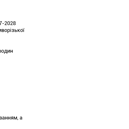
17-2028
иворізької
родин
ванням, а