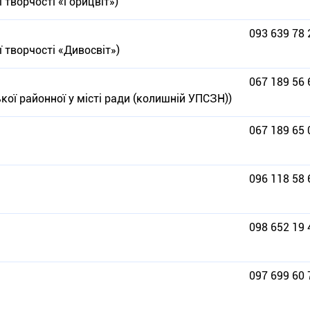
 творчості «Горицвіт»)
093 639 78 
 творчості «Дивосвіт»)
067 189 56 
кої районної у місті ради (колишній УПСЗН))
067 189 65 
096 118 58 
098 652 19 
097 699 60 