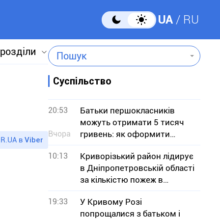
UA
RU
 розділи
Пошук
Суспільство
20:53
Батьки першокласників
можуть отримати 5 тисяч
Вчора
гривень: як оформити
R.UA в
Viber
«Пакунок школяра»
10:13
Криворізький район лідирує
в Дніпропетровській області
за кількістю пожеж в
екосистемах
19:33
У Кривому Розі
попрощалися з батьком і