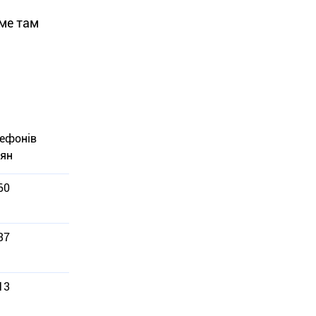
аме там
ефонів
дян
60
37
13