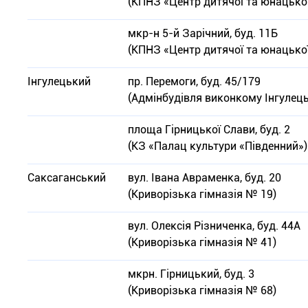
(КПНЗ «Центр дитячої та юнацької
мкр-н 5-й Зарічний, буд. 11Б
(КПНЗ «Центр дитячої та юнацької
Інгулецький
пр. Перемоги, буд. 45/179
(Адмінбудівля виконкому Інгулець
площа Гірницької Слави, буд. 2
(КЗ «Палац культури «Південний»)
Саксаганський
вул. Івана Авраменка, буд. 20
(Криворізька гімназія № 19)
вул. Олексія Різниченка, буд. 44А
(Криворізька гімназія № 41)
мкрн. Гірницький, буд. 3
(Криворізька гімназія № 68)