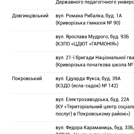
Державного педагогічного універс
Довгинцівський
вул. Романа Рибалка, буд. 1А
(Криворізька гімназія № 90)
вул. Ярослава Мудрого, буд. 93Б
(КЗПО «ЦДЮТ «ГАРМОНІЯ»)
вул. 21-ї бригади Національної гвар
(Криворізька початкова школа №
Покровський
вул. Едуарда Фукса, буд. 39А
(КЗДО (ясла-садок) № 142)
вул. Електрозаводська, буд. 22А
(КУ «Територіальний центр соціал
послуг) в Покровському районі»)
вул. Федора Караманиць, буд. 33Б,