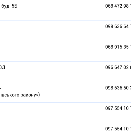
 буд. 5Б
068 472 98 
098 636 64 
068 915 35 
70Д
096 647 02 
4
098 636 60 
нівського району»)
097 554 10 
097 554 10 