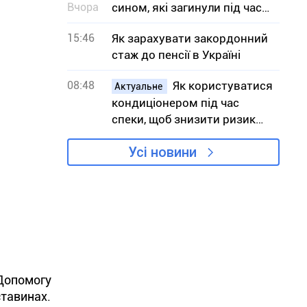
Вчора
сином, які загинули під час
атаки на АЗС
15:46
Як зарахувати закордонний
стаж до пенсії в Україні
08:48
Як користуватися
Актуальне
кондиціонером під час
спеки, щоб знизити ризик
вимушених відключень
Усі новини
світла
 Допомогу
ставинах.