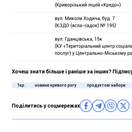
(Криворізький ліцей «Кредо»)
вул. Миколи Ходича, буд. 7
(КЗДО (ясла-садок) № 195)
вул. Гданцівська, 15к
(КУ «Територіальний центр соціал
послуг) у Центрально-Міському ра
Хочеш знати більше і раніше за інших? Підпис
1кр
новини кривого рогу
продуктові набори
Поділитись у соцмережах