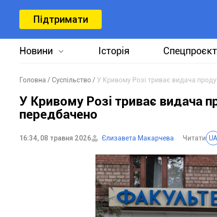
Підтримати
Новини
Історія
Спецпроєкт
Головна
Суспільство
У Кривому Розі триває видача продук
У Кривому Розі триває видача пр
передбачено
16:34, 08 травня 2026
Єлизавета Макарчева
Читати
U