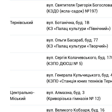
вул. Святителя Григорія Богослова
(КЗДО (ясла-садок) №197)
Тернівський
вул. Ботанічна, буд. 1В
(КЗ «Палац культури «Північний»)
вул. Ольги Басараб, буд. 77
(КЗ «Палац культури «Творчий»)
вул. Сергія Колачевського, буд. 1
(КЗПО ДЮСШ № 5)
вул. Генерала Кульчицького, буд. 
(КЗПО «Станція юних техніків Тер
Центрально-
вул. Алмазна, буд. 3
Міський
(Криворізька гімназія № 12)
вул. Великого Кобзаря, буд. 16