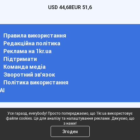
USD
44,68
EUR
51,6
Правила використання
Редакційна політика
Реклама на 1kr.ua
Підтримати
Команда медіа
Зворотний зв'язок
Політика використання
АІ
Рекламні матеріали промарковані плашками “На правах
Усе гаразд, everybody! Просто попереджаємо, що 1kr.ua використовує
реклами” і “Політична реклама”.
файли cookies. Це для аналізу та налаштування реклами. Дякуємо, що
з нами!
У 2025 році роботу медіа підтримує Європейський союз
Згоден