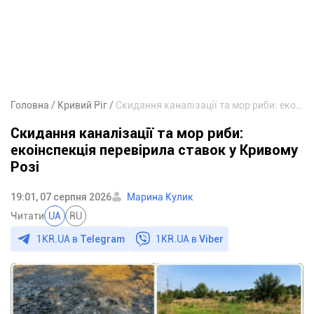
Головна
Кривий Ріг
Скидання каналізації та мор риби: екоінспекція перевірила ставок у Кривому Розі
Скидання каналізації та мор риби:
екоінспекція перевірила ставок у Кривому
Розі
19:01, 07 серпня 2026
Марина Кулик
Читати
UA
RU
1KR.UA в
Telegram
1KR.UA в
Viber