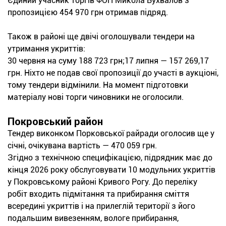
Єдиний учасник торгів ФОП Микола Бухвалов з
пропозицією 454 970 грн отримав підряд.
Також в районі ще двічі оголошували тендери на
утримання укриттів:
30 червня на суму 188 723 грн;17 липня — 157 269,17
грн. Ніхто не подав свої пропозиції до участі в аукціоні,
тому тендери відмінили. На момент підготовки
матеріалу нові торги чиновники не оголосили.
Покровський район
Тендер виконком Порковської райради оголосив ще у
січні, очікувана вартість — 470 059 грн.
Згідно з технічною специфікацією, підрядник має до
кінця 2026 року обслуговувати 10 модульних укриттів
у Покровському районі Кривого Рогу. До переліку
робіт входить підмітання та прибирання сміття
всередині укриттів і на прилеглій території з його
подальшим вивезенням, вологе прибирання,