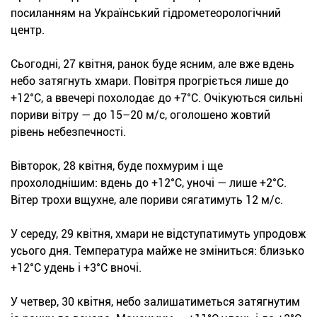
посиланням на Український гідрометеорологічний
центр.
Сьогодні, 27 квітня, ранок буде ясним, але вже вдень
небо затягнуть хмари. Повітря прогріється лише до
+12°С, а ввечері похолодає до +7°С. Очікуються сильні
пориви вітру — до 15–20 м/с, оголошено жовтий
рівень небезпечності.
Вівторок, 28 квітня, буде похмурим і ще
прохолоднішим: вдень до +12°С, уночі — лише +2°С.
Вітер трохи вщухне, але пориви сягатимуть 12 м/с.
У середу, 29 квітня, хмари не відступатимуть упродовж
усього дня. Температура майже не зміниться: близько
+12°С удень і +3°С вночі.
У четвер, 30 квітня, небо залишатиметься затягнутим