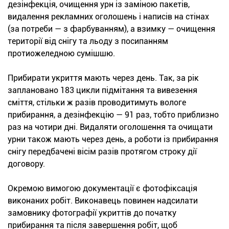
дезінфекція, очищення урн із заміною пакетів,
видалення рекламних оголошень і написів на стінах
(за потреби — з фарбуванням), а взимку — очищення
території від снігу та льоду з посипанням
протиожеледною сумішшю.
Прибирати укриття мають через день. Так, за рік
заплановано 183 цикли підмітання та вивезення
сміття, стільки ж разів проводитимуть вологе
прибирання, а дезінфекцію — 91 раз, тобто приблизно
раз на чотири дні. Видаляти оголошення та очищати
урни також мають через день, а роботи із прибирання
снігу передбачені вісім разів протягом строку дії
договору.
Окремою вимогою документації є фотофіксація
виконаних робіт. Виконавець повинен надсилати
замовнику фотографії укриттів до початку
прибирання та після завершення робіт, щоб