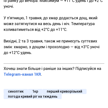
із ранку до вечора. Максимум — +11°С удень і до +2°С
уночі.
У п'ятницю, 1 травня, до хмар додасться дощ, який
може затягнутися на весь день і ніч. Температура
коливатиметься від +2°С до +11°С.
Вихідні, 2 та 3 травня, також не принесуть суттєвих
змін: хмарно, з дощем і прохолодно — від +3°С уночі
до +12°С удень.
Хочеш знати більше і раніше за інших? Підписуйся на
Telegram-канал 1KR
.
синоптик
1кр
перший криворізький
погода кривий ріг на тиждень