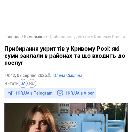
Головна
Економіка
Прибирання укриттів у Кривому Розі: які суми заклали в районах та що входить до послуг
Прибирання укриттів у Кривому Розі: які
суми заклали в районах та що входить до
послуг
19:42, 07 серпня 2026
Олена Смоліна
Читати
UA
RU
1KR.UA в
Telegram
1KR.UA в
Viber