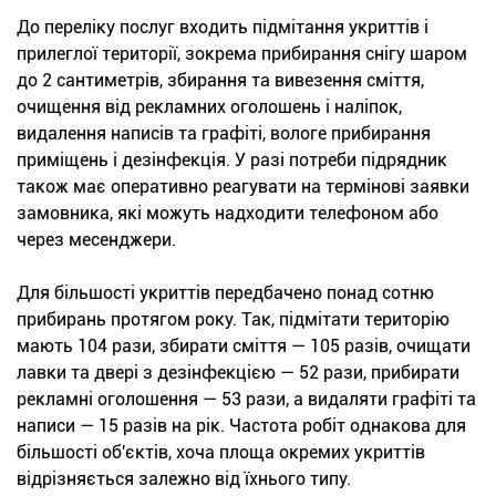
До переліку послуг входить підмітання укриттів і
прилеглої території, зокрема прибирання снігу шаром
до 2 сантиметрів, збирання та вивезення сміття,
очищення від рекламних оголошень і наліпок,
видалення написів та графіті, вологе прибирання
приміщень і дезінфекція. У разі потреби підрядник
також має оперативно реагувати на термінові заявки
замовника, які можуть надходити телефоном або
через месенджери.
Для більшості укриттів передбачено понад сотню
прибирань протягом року. Так, підмітати територію
мають 104 рази, збирати сміття — 105 разів, очищати
лавки та двері з дезінфекцією — 52 рази, прибирати
рекламні оголошення — 53 рази, а видаляти графіті та
написи — 15 разів на рік. Частота робіт однакова для
більшості об'єктів, хоча площа окремих укриттів
відрізняється залежно від їхнього типу.