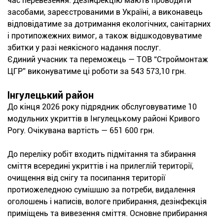
час перевезення. Дезінфекцію мають проводити
засобами, зареєстрованими в Україні, а виконавець
відповідатиме за дотримання екологічних, санітарних
і протипожежних вимог, а також відшкодовуватиме
збитки у разі неякісного надання послуг.
Єдиний учасник та переможець — ТОВ “Строймонтаж
ЦГР” виконуватиме ці роботи за 543 573,10 грн.
Інгулецький район
До кінця 2026 року підрядник обслуговуватиме 10
модульних укриттів в Інгулецькому районі Кривого
Рогу. Очікувана вартість — 651 600 грн.
До переліку робіт входить підмітання та збирання
сміття всередині укриттів і на прилеглій території,
очищення від снігу та посипання території
протиожеледною сумішшю за потреби, видалення
оголошень і написів, вологе прибирання, дезінфекція
приміщень та вивезення сміття. Основне прибирання