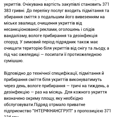
укриттів. Очікувана вартість закупівлі становить 371
383 гривні. До переліку послуг входить підмітання та
збирання сміття з подальшим його вивезенням на
міське звалище, очищення укриттів від
несанкціонованої реклами, оголошень і слідів
вандалізму, вологе прибирання та дезінфекція
споруд. У зимовий період підрядник також має
очищати територію біля укриттів від снігу та льоду, а
під час ожеледиці — посипати її протиожеледною
сумішшю.
Відповідно до технічної специфікації, підмітання й
прибирання сміття біля укриттів виконуватимуть
через день, вологе прибирання — тричі на тиждень, а
дезінфекцію — раз на місяць. Для кожного укриття
визначено окрему площу, яку необхідно
обслуговувати.Підряд отрмало приватне
підприємство "ІНТЕРФІНАНСГРУП" з пропозицією 371