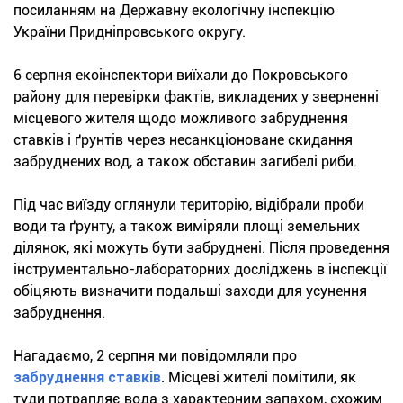
посиланням на Державну екологічну інспекцію
України Придніпровського округу.
6 серпня екоінспектори виїхали до Покровського
району для перевірки фактів, викладених у зверненні
місцевого жителя щодо можливого забруднення
ставків і ґрунтів через несанкціоноване скидання
забруднених вод, а також обставин загибелі риби.
Під час виїзду оглянули територію, відібрали проби
води та ґрунту, а також виміряли площі земельних
ділянок, які можуть бути забруднені. Після проведення
інструментально-лабораторних досліджень в інспекції
обіцяють визначити подальші заходи для усунення
забруднення.
Нагадаємо, 2 серпня ми повідомляли про
забруднення ставків
. Місцеві жителі помітили, як
туди потрапляє вода з характерним запахом, схожим