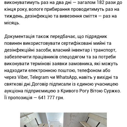
виконуватимуть раз на два дні — загалом 182 рази до
кінця року, вологе прибирання проводитимуть раз на
тиждень, дезінфекцію та вивезення сміття — раз на
місяць.
Документація також передбачає, що підрядник
повинен використовувати сертифіковані мийні та
дезінфекційні засоби, власний інвентар і транспорт,
забезпечити працівників спецодягом та за потреби
виконувати термінові заявки замовника, які можуть
надходити електронною поштою, телефоном або
через Viber, Telegram чи WhatsApp, навіть у вихідні та
святкові дні.Договір підписали із єдиною учасницею
аукціона підприємицею з Кривого Рогу Вітою Суржко.
Її пропозиція — 641 777 грн.