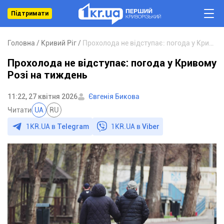
Підтримати
Головна
Кривий Ріг
Прохолода не відступає: погода у Кривому Розі на тиждень
Прохолода не відступає: погода у Кривому
Розі на тиждень
11:22, 27 квітня 2026
Євгенія Бикова
Читати
UA
RU
1KR.UA в
Telegram
1KR.UA в
Viber