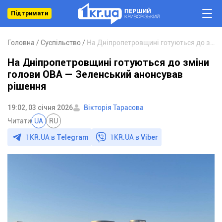
Підтримати
Головна
Суспільство
На Дніпропетровщині готуються до зміни голови ОВА — Зеленський анонсував рішення
На Дніпропетровщині готуються до зміни
голови ОВА — Зеленський анонсував
рішення
19:02, 03 січня 2026
Вікторія Тарасова
Читати
UA
RU
1KR.UA в
Telegram
1KR.UA в
Viber