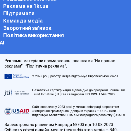
Реклама на 1kr.ua
Підтримати
Команда медіа
Зворотний зв'язок
Політика використання
АІ
Рекламні матеріали промарковані плашками “На правах
реклами” і “Політична реклама”.
У 2025 році роботу медіа підтримує Європейський союз
Незалежна сертифікація відповідно до програми Journalism
Trust Initiative (JTI) та стандартів ISO CWA 17493:2019
Сайт оновлено у 2023 році у межах співпраці з проєктом
«Зміцнення громадської довіри в Україні» — UCBI, який
підтримує Агентство США з міжнародного розвитку (USAID)
Зареєстровано рішенням Нацради №703 від 10.08.2023
Cуб’єкт у сфері онлайн-медіа; ідентифікатор медіа – R40-