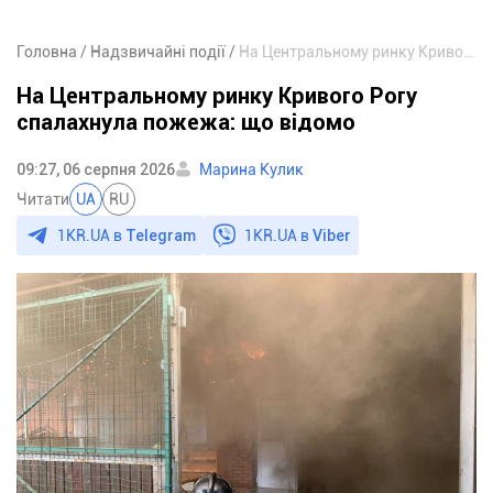
Головна
Надзвичайні події
На Центральному ринку Кривого Рогу спалахнула пожежа: що відомо
На Центральному ринку Кривого Рогу
спалахнула пожежа: що відомо
09:27, 06 серпня 2026
Марина Кулик
Читати
UA
RU
1KR.UA в
Telegram
1KR.UA в
Viber