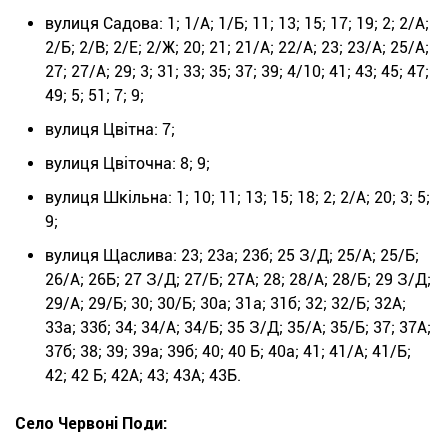
вулиця Садова: 1; 1/А; 1/Б; 11; 13; 15; 17; 19; 2; 2/А;
2/Б; 2/В; 2/Е; 2/Ж; 20; 21; 21/А; 22/А; 23; 23/А; 25/А;
27; 27/А; 29; 3; 31; 33; 35; 37; 39; 4/10; 41; 43; 45; 47;
49; 5; 51; 7; 9;
вулиця Цвітна: 7;
вулиця Цвіточна: 8; 9;
вулиця Шкільна: 1; 10; 11; 13; 15; 18; 2; 2/А; 20; 3; 5;
9;
вулиця Щаслива: 23; 23а; 23б; 25 З/Д; 25/А; 25/Б;
26/А; 26Б; 27 З/Д; 27/Б; 27А; 28; 28/А; 28/Б; 29 З/Д;
29/А; 29/Б; 30; 30/Б; 30а; 31а; 31б; 32; 32/Б; 32А;
33а; 33б; 34; 34/А; 34/Б; 35 З/Д; 35/А; 35/Б; 37; 37А;
37б; 38; 39; 39а; 39б; 40; 40 Б; 40а; 41; 41/А; 41/Б;
42; 42 Б; 42А; 43; 43А; 43Б.
Село Червоні Поди: