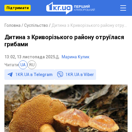
Підтримати
Головна
Суспільство
Дитина з Криворізького району отруїлася грибами
Дитина з Криворізького району отруїлася
грибами
13:02, 13 листопада 2025
Марина Кулик
Читати
UA
RU
1KR.UA в
Telegram
1KR.UA в
Viber