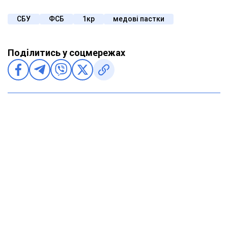
СБУ
ФСБ
1кр
медові пастки
Поділитись у соцмережах