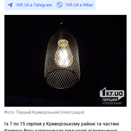
1KR.UA в
Telegram
1KR.UA в
Viber
Фото: Перший Криворізький (ілюстрація)
Із 7 по 15 серпня у Криворізькому районі та частині
Кривого Рогу запланували тимчасові відключення