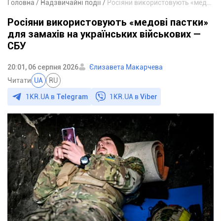
Головна
Надзвичайні події
Росіяни використовують «медові пастки» для замахів на українських військових — СБУ
Росіяни використовують «медові пастки»
для замахів на українських військових —
СБУ
20:01, 06 серпня 2026
Єлизавета Макарчева
Читати
UA
RU
1KR.UA в
Telegram
1KR.UA в
Viber