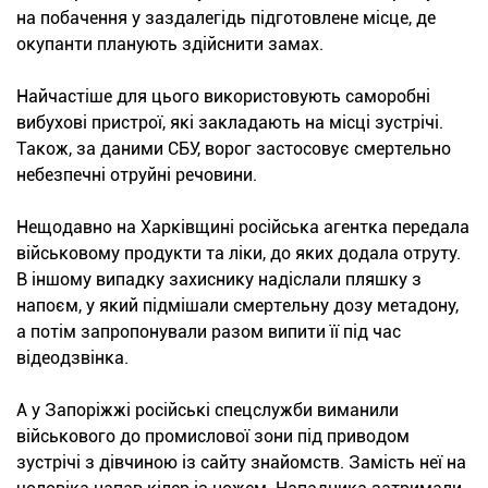
на побачення у заздалегідь підготовлене місце, де
окупанти планують здійснити замах.
Найчастіше для цього використовують саморобні
вибухові пристрої, які закладають на місці зустрічі.
Також, за даними СБУ, ворог застосовує смертельно
небезпечні отруйні речовини.
Нещодавно на Харківщині російська агентка передала
військовому продукти та ліки, до яких додала отруту.
В іншому випадку захиснику надіслали пляшку з
напоєм, у який підмішали смертельну дозу метадону,
а потім запропонували разом випити її під час
відеодзвінка.
А у Запоріжжі російські спецслужби виманили
військового до промислової зони під приводом
зустрічі з дівчиною із сайту знайомств. Замість неї на