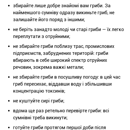
збирайте лише добре знайомі вам гриби. За
найменшого сумніву одразу викиньте гриб, не
залишайте його поряд з іншими;
не беріть занадто молоді чи старі гриби — їх легко
переплутати з отруйними;
не збирайте гриби поблизу трас, промислових
підприємств, забруднених територій: гриби
вбирають в себе широкий спектр отруйних
речовин, зокрема важкі метали;
не збирайте гриби в посушливу погоду: в цей час
гриб пересихає, віддавши воду і збільшивши
концентрацію токсинів;
не куштуйте сирі гриби;
вдома ще раз ретельно перевірте гриби: всі
сумнівні треба викинути;
готуйте гриби протягом першої доби після