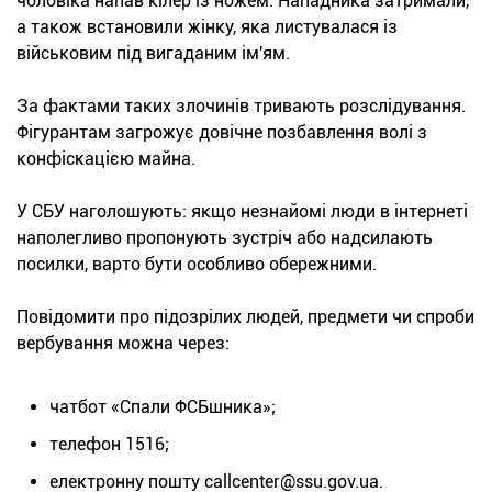
чоловіка напав кілер із ножем. Нападника затримали,
а також встановили жінку, яка листувалася із
військовим під вигаданим ім'ям.
За фактами таких злочинів тривають розслідування.
Фігурантам загрожує довічне позбавлення волі з
конфіскацією майна.
У СБУ наголошують: якщо незнайомі люди в інтернеті
наполегливо пропонують зустріч або надсилають
посилки, варто бути особливо обережними.
Повідомити про підозрілих людей, предмети чи спроби
вербування можна через:
чатбот «Спали ФСБшника»;
телефон 1516;
електронну пошту callcenter@ssu.gov.ua.