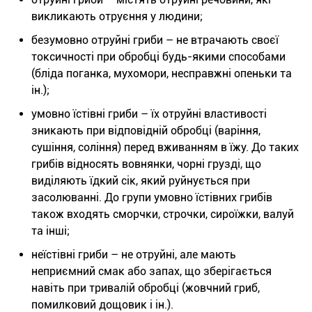
викликають отруєння у людини;
безумовно отруйні гриби – не втрачають своєї
токсичності при обробці будь-якими способами
(бліда поганка, мухомори, несправжні опеньки та
ін.);
умовно їстівні гриби – їх отруйні властивості
зникають при відповідній обробці (варіння,
сушіння, соління) перед вживанням в їжу. До таких
грибів відносять вовнянки, чорні грузді, що
виділяють їдкий сік, який руйнується при
засолюванні. До групи умовно їстівних грибів
також входять сморчки, строчки, сироїжки, валуй
та інші;
неїстівні гриби – не отруйні, але мають
неприємний смак або запах, що зберігається
навіть при тривалій обробці (жовчний гриб,
помилковий дощовик і ін.).