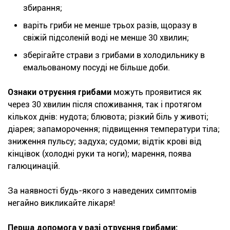
збирання;
варіть гриби не менше трьох разів, щоразу в
свіжій підсоленій воді не менше 30 хвилин;
зберігайте страви з грибами в холодильнику в
емальованому посуді не більше доби.
Ознаки отруєння грибами
можуть проявитися як
через 30 хвилин після споживання, так і протягом
кількох днів: нудота; блювота; різкий біль у животі;
діарея; запаморочення; підвищення температури тіла;
зниження пульсу; задуха; судоми; відтік крові від
кінцівок (холодні руки та ноги); марення, поява
галюцинацій.
За наявності будь-якого з наведених симптомів
негайно викликайте лікаря!
Перша допомога у разі отруєння грибами: