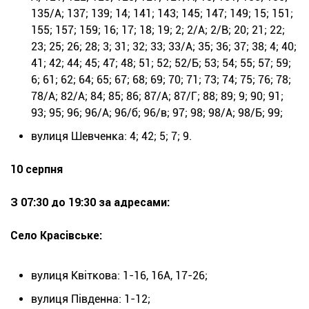
135/А; 137; 139; 14; 141; 143; 145; 147; 149; 15; 151;
155; 157; 159; 16; 17; 18; 19; 2; 2/А; 2/В; 20; 21; 22;
23; 25; 26; 28; 3; 31; 32; 33; 33/А; 35; 36; 37; 38; 4; 40;
41; 42; 44; 45; 47; 48; 51; 52; 52/Б; 53; 54; 55; 57; 59;
6; 61; 62; 64; 65; 67; 68; 69; 70; 71; 73; 74; 75; 76; 78;
78/А; 82/А; 84; 85; 86; 87/А; 87/Г; 88; 89; 9; 90; 91;
93; 95; 96; 96/А; 96/б; 96/в; 97; 98; 98/А; 98/Б; 99;
вулиця Шевченка: 4; 42; 5; 7; 9.
10 серпня
З 07:30 до 19:30 за адресами:
Село Красівське:
вулиця Квіткова: 1-16, 16А, 17-26;
вулиця Південна: 1-12;