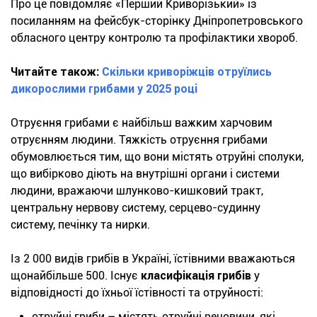
Про це повідомляє «Перший Криворізький» із
посиланням на фейсбук-сторінку Дніпропетровського
обласного центру контролю та профілактики хвороб.
Читайте також:
Скільки криворіжців отруїлись
дикорослими грибами у 2025 році
Отруєння грибами є найбільш важким харчовим
отруєнням людини. Тяжкість отруєння грибами
обумовлюється тим, що вони містять отруйні сполуки,
що вибірково діють на внутрішні органи і системи
людини, вражаючи шлунково-кишковий тракт,
центральну нервову систему, серцево-судинну
систему, печінку та нирки.
Із 2 000 видів грибів в Україні, їстівними вважаються
щонайбільше 500. Існує
класифікація грибів
у
відповідності до їхньої їстівності та отруйності:
отруйні гриби – містять отруйні речовини, які