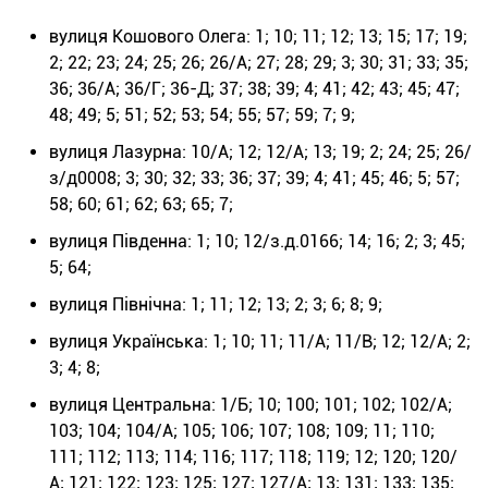
вулиця Кошового Олега: 1; 10; 11; 12; 13; 15; 17; 19;
2; 22; 23; 24; 25; 26; 26/А; 27; 28; 29; 3; 30; 31; 33; 35;
36; 36/А; 36/Г; 36-Д; 37; 38; 39; 4; 41; 42; 43; 45; 47;
48; 49; 5; 51; 52; 53; 54; 55; 57; 59; 7; 9;
вулиця Лазурна: 10/А; 12; 12/А; 13; 19; 2; 24; 25; 26/
з/д0008; 3; 30; 32; 33; 36; 37; 39; 4; 41; 45; 46; 5; 57;
58; 60; 61; 62; 63; 65; 7;
вулиця Південна: 1; 10; 12/з.д.0166; 14; 16; 2; 3; 45;
5; 64;
вулиця Північна: 1; 11; 12; 13; 2; 3; 6; 8; 9;
вулиця Українська: 1; 10; 11; 11/А; 11/В; 12; 12/А; 2;
3; 4; 8;
вулиця Центральна: 1/Б; 10; 100; 101; 102; 102/А;
103; 104; 104/А; 105; 106; 107; 108; 109; 11; 110;
111; 112; 113; 114; 116; 117; 118; 119; 12; 120; 120/
А; 121; 122; 123; 125; 127; 127/А; 13; 131; 133; 135;