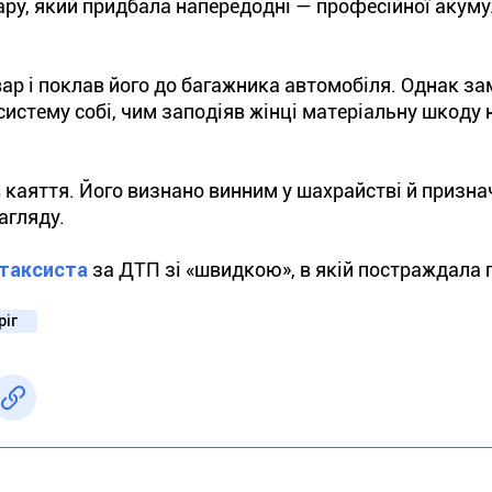
ару, який придбала напередодні — професійної акум
вар і поклав його до багажника автомобіля. Однак зам
систему собі, чим заподіяв жінці матеріальну шкоду 
в каяття. Його визнано винним у шахрайстві й призна
агляду.
таксиста
за ДТП зі «швидкою», в якій постраждала 
ріг