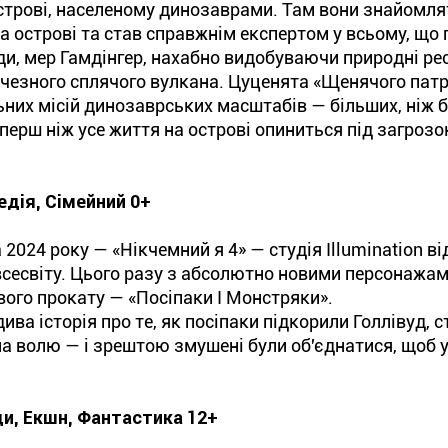
строві, населеному динозаврами. Там вони знайомля
а острові та став справжнім експертом у всьому, що 
и, мер Гамдінгер, нахабно видобуваючи природні ре
чезного сплячого вулкана. Цуценята «Щенячого пат
ьних місій динозаврських масштабів — більших, ніж 
перш ніж усе життя на острові опиниться під загроз
едія, Сімейний 0+
а 2024 року — «Нікчемний я 4» — студія Illumination в
 всесвіту. Цього разу з абсолютно новими персонажам
ового прокату — «Посіпаки І Монстряки».
ва історія про те, як посіпаки підкорили Голлівуд, с
 на волю — і зрештою змушені були об'єднатися, щоб 
и, Екшн, Фантастика 12+