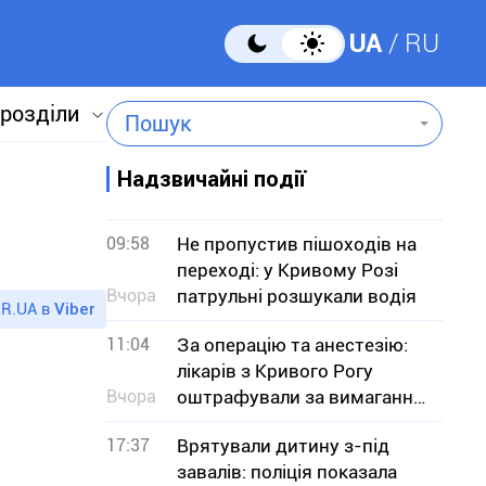
UA
RU
 розділи
Пошук
Надзвичайні події
09:58
Не пропустив пішоходів на
переході: у Кривому Розі
Вчора
патрульні розшукали водія
R.UA в
Viber
11:04
За операцію та анестезію:
лікарів з Кривого Рогу
Вчора
оштрафували за вимагання
грошей у пацієнта
17:37
Врятували дитину з-під
завалів: поліція показала