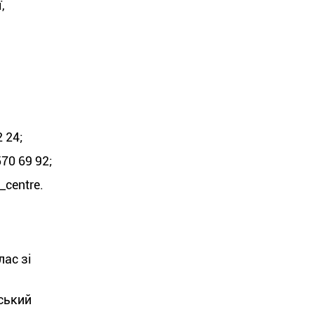
,
 24;
70 69 92;
centre.
лас зі
тський