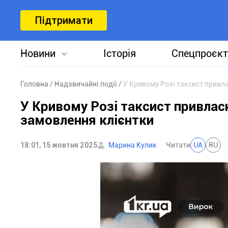
Підтримати
Новини
Історія
Спецпроєкт
Головна
Надзвичайні події
У Кривому Розі таксист привл
У Кривому Розі таксист привлас
замовлення клієнтки
18:01, 15 жовтня 2025
Марина Кулик
Читати
UA
RU