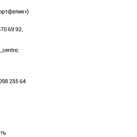
портфелик»)
70 69 92;
centre;
098 255 64
ють