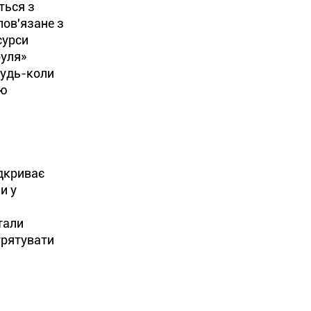
ться з
пов'язане з
сурси
руля»
будь-коли
ою
ідкриває
и у
тали
урятувати