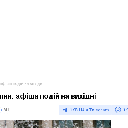
 афіша подій на вихідні
пня: афіша подій на вихідні
1KR.UA в
Telegram
1K
RU