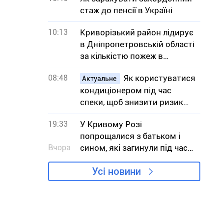
стаж до пенсії в Україні
10:13
Криворізький район лідирує
в Дніпропетровській області
за кількістю пожеж в
екосистемах
08:48
Як користуватися
Актуальне
кондиціонером під час
спеки, щоб знизити ризик
вимушених відключень
19:33
У Кривому Розі
світла
попрощалися з батьком і
Вчора
сином, які загинули під час
атаки на АЗС
Усі новини