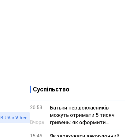
Суспільство
20:53
Батьки першокласників
можуть отримати 5 тисяч
R.UA в
Viber
Вчора
гривень: як оформити
«Пакунок школяра»
15:46
Як зарахувати закордонний