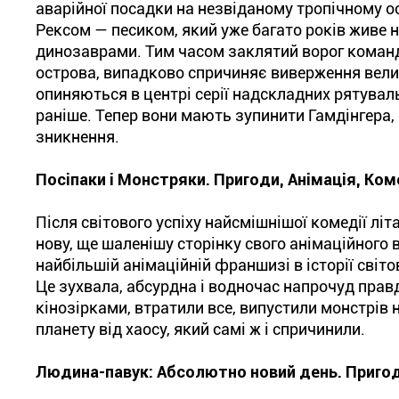
аварійної посадки на незвіданому тропічному о
Рексом — песиком, який уже багато років живе н
динозаврами. Тим часом заклятий ворог команд
острова, випадково спричиняє виверження вели
опиняються в центрі серії надскладних рятувал
раніше. Тепер вони мають зупинити Гамдінгера, 
зникнення.
Посіпаки і Монстряки. Пригоди, Анімація, Ком
Після світового успіху найсмішнішої комедії літ
нову, ще шаленішу сторінку свого анімаційного
найбільшій анімаційній франшизі в історії світ
Це зухвала, абсурдна і водночас напрочуд правди
кінозірками, втратили все, випустили монстрів
планету від хаосу, який самі ж і спричинили.
Людина-павук: Абсолютно новий день. Пригод