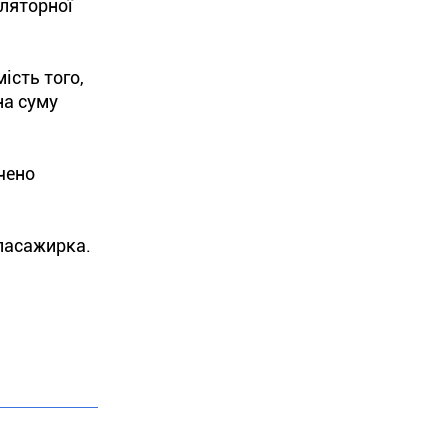
уляторної
ість того,
на суму
чено
пасажирка.