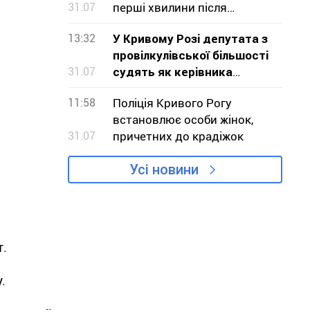
31.07
перші хвилини після
ракетного удару по
13:32
У Кривому Розі депутата з
Радушному
провілкулівської більшості
31.07
судять як керівника
організованої злочинної
11:58
Поліція Кривого Рогу
групи
встановлює особи жінок,
31.07
причетних до крадіжок
Усі новини
т.
.