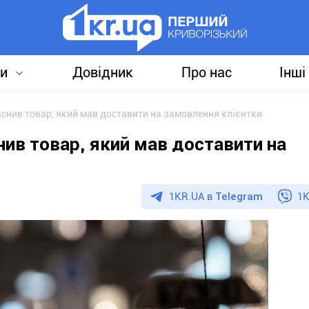
и
Довідник
Про нас
Інші
аснив товар, який мав доставити на замовлення клієнтки
нив товар, який мав доставити на
1KR.UA в
Telegram
1K