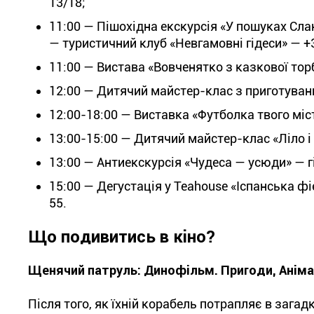
13/18;
11:00 — Пішохідна екскурсія «У пошуках Сла
— туристичний клуб «Невгамовні гідеси» — +38
11:00 — Вистава «Вовченятко з казкової тор
12:00 — Дитячий майстер-клас з приготування
12:00-18:00 — Виставка «Футболка твого міс
13:00-15:00 — Дитячий майстер-клас «Ліло і С
13:00 — Антиекскурсія «Чудеса — усюди» — гі
15:00 — Дегустація у Теаhouse «Іспанська фі
55.
Що подивитись в кіно?
Щенячий патруль: Динофільм. Пригоди, Анімац
Після того, як їхній корабель потрапляє в заг