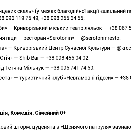
нцевих скель» (у межах благодійної акції «шкільний 
 096 119 75 49, +38 098 255 64 55;
би» — Криворізький міський театр ляльок — +38 067 5
 піци — ресторан «Serotonin» — @serotoninresto;
та» — Криворізький Центр Сучасної Культури — @krcc_
тіч» — Shib Bar — +38 098 456 04 02;
д Тетяна Мільчук — +38 096 741 74 60;
єста» — туристичний клуб «Невгамовні гідеси» — +38 
ія, Комедія, Сімейний 0+
адковий шторм, цуценята з «Щенячого патруля» зазна