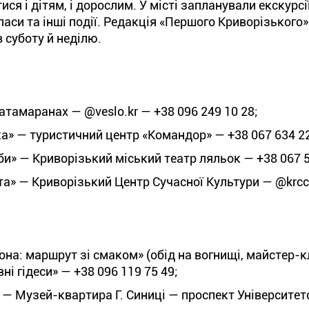
я і дітям, і дорослим. У місті запланували екскурсії
ласи та інші події. Редакція «Першого Криворізького»
в суботу й неділю.
атамаранах — @veslo.kr — +38 096 249 10 28;
а» — туристичний центр «Командор» — +38 067 634 22
би» — Криворізький міський театр ляльок — +38 067 5
та» — Криворізький Центр Сучасної Культури — @krcc_
она: маршрут зі смаком» (обід на вогнищі, майстер-к
і гідеси» — +38 096 119 75 49;
 — Музей-квартира Г. Синиці — проспект Університе