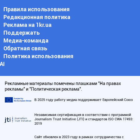
Правила использования
Редакционная политика
Реклама на 1kr.ua
Поддержать
Медиа-команда
Обратная связь
Политика использования
АI
Рекламные материалы помечены плашками "На правах
рекламы" и "Политическая реклама".
В 2025 году работу медиа поддерживает Европейский Союз
Независимая сертификация в соответствии с программой
Journalism Trust Initiative (JTI) и стандартов ISO CWA 17493:
2019
Сайт обновлен в 2023 году в рамках сотрудничества с