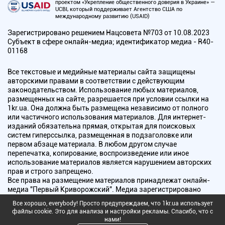
проектом «Укрепление общественного доверия в Украине» —
UCBI, который поддерживает Агентство США по
международному развитию (USAID)
Зарегистрировано решением Нацсовета №703 от 10.08.2023
Субъект в сфере онлайн-медиа; идентификатор медиа - R40-
01168
Все текстовые и медийные материалы сайта защищены
авторскими правами в соответствии с действующим
законодательством. Использование любых материалов,
размещенных на сайте, разрешается при условии ссылки на
1kr.ua. Она должна быть размещена независимо от полного
или частичного использования материалов. Для интернет-
изданий обязательна прямая, открытая для поисковых
систем гиперссылка, размещенная в подзаголовке или
первом абзаце материала. В любом другом случае
перепечатка, копирование, воспроизведение или иное
использование материалов является нарушением авторских
прав и строго запрещено.
Все права на размещение материалов принадлежат онлайн-
медиа "Первый Криворожский". Медиа зарегистрировано
Национальным советом Украины по вопросам телевидения и
Все хорошо, everybody! Просто предупреждаем, что 1kr.ua использует
радиовещания.
файлы cookie. Это для анализа и настройки рекламы. Спасибо, что с
нами!