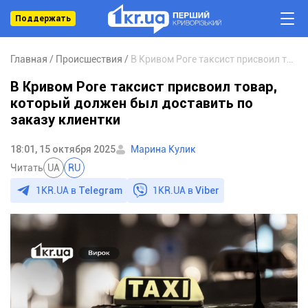
Поддержать
Главная
Происшествия
В Кривом Роге таксист присвоил товар, который должен был доставить по заказу клиентки
В Кривом Роге таксист присвоил товар,
который должен был доставить по
заказу клиентки
18:01, 15 октября 2025
Марина Кулик
Читать
UA
RU
1KR.UA в
Telegram
1KR.UA в
Viber