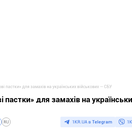
ві пастки» для замахів на українських військових — СБУ
 пастки» для замахів на українськ
1KR.UA в
Telegram
1K
RU