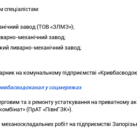
м спеціалістам:
анічний завод (ТОВ «ЗЛМЗ»);
варно-механічний завод;
кий ливарно-механічний завод;
.
арник на комунальному підприємстві «Кривбасводок
Кривбасводоканал у соцмережах
говим та з ремонту устаткування на приватному а
комбінат» (ПрАТ «ПівнГЗК»).
 механоскладальних робіт на підприємстві Запорізь