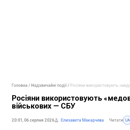
Головна
Надзвичайні події
Росіяни використовують «медо
Росіяни використовують «медові
військових — СБУ
20:01, 06 серпня 2026
Єлизавета Макарчева
Читати
UA