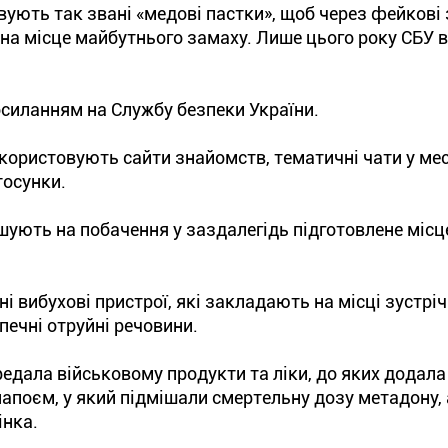
вують так звані «медові пастки», щоб через фейкові
 на місце майбутнього замаху. Лише цього року СБУ 
осиланням на Службу безпеки України.
икористовують сайти знайомств, тематичні чати у м
тосунки.
шують на побачення у заздалегідь підготовлене місце
вибухові пристрої, які закладають на місці зустрічі
печні отруйні речовини.
едала військовому продукти та ліки, до яких додала 
апоєм, у який підмішали смертельну дозу метадону, 
інка.