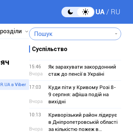
UA
RU
 розділи
Пошук
Суспільство
сяч
15:46
Як зарахувати закордонний
Вчора
стаж до пенсії в Україні
R.UA в
Viber
17:03
Куди піти у Кривому Розі 8-
9 серпня: афіша подій на
Вчора
вихідні
10:13
Криворізький район лідирує
в Дніпропетровській області
Вчора
за кількістю пожеж в