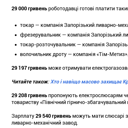
29 000 гривень
роботодавці готові платити таки
токар — компанія Запорізький ливарно-мех
фрезерувальник — компанія Запорізький ли
токар-розточувальник — компанія Запорізь
волочильник дроту — компанія «Тім-Метиз»
29 197 гривень
може отримувати електрогазозв
Читайте також
:
Хто і навіщо масово захищає 
29 208 гривень
пропонують електрослюсарям чер
товариству «Північний гірничо-збагачувальний 
Зарплату
29 540 гривень
можуть мати слюсарі з
ливарно-механічний завод.