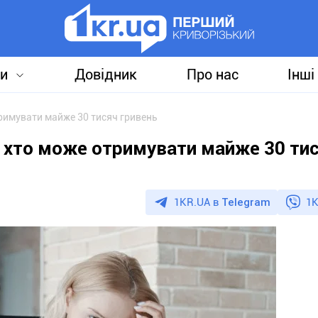
и
Довідник
Про нас
Інші
тримувати майже 30 тисяч гривень
і: хто може отримувати майже 30 ти
1KR.UA в
Telegram
1K