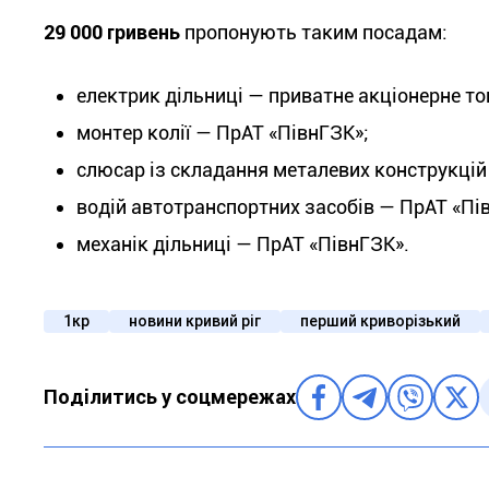
29 000 гривень
пропонують таким посадам:
електрик дільниці — приватне акціонерне то
монтер колії — ПрАТ «ПівнГЗК»;
слюсар із складання металевих конструкці
водій автотранспортних засобів — ПрАТ «Пі
механік дільниці — ПрАТ «ПівнГЗК».
1кр
новини кривий ріг
перший криворізький
Поділитись у соцмережах