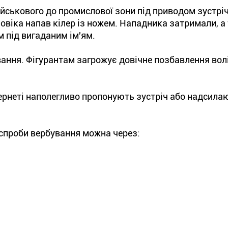
йськового до промислової зони під приводом зустріч
ловіка напав кілер із ножем. Нападника затримали, а
м під вигаданим ім'ям.
ання. Фігурантам загрожує довічне позбавлення волі
ернеті наполегливо пропонують зустріч або надсила
 спроби вербування можна через: