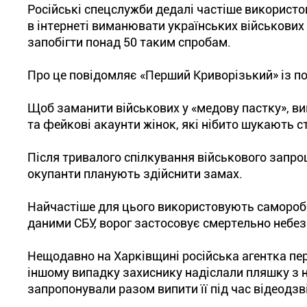
Російські спецслужби дедалі частіше використо
в інтернеті виманювати українських військових
запобігти понад 50 таким спробам.
Про це повідомляє «Перший Криворізький» із п
Щоб заманити військових у «медову пастку», в
та фейкові акаунти жінок, які нібито шукають с
Після тривалого спілкування військового запро
окупанти планують здійснити замах.
Найчастіше для цього використовують саморобні 
даними СБУ, ворог застосовує смертельно небез
Нещодавно на Харківщині російська агентка пер
іншому випадку захиснику надіслали пляшку з н
запропонували разом випити її під час відеодзв