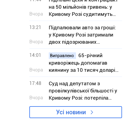
на 50 мільйонів гривень: у
Вчора
Кривому Розі судитимуть
13 людей
13:21
Підпалювали авто за гроші:
у Кривому Розі затримали
Вчора
двох підозрюваних
виконавиць
14:01
65-річний
Виправлено
криворіжець допомагав
Вчора
киянину за 10 тисяч доларів
незаконно потрапити у
17:48
Суд над депутатом з
Словаччину
провілкулівської більшості у
Вчора
Кривому Розі: потерпіла
сторона заявляє, що вона не
Усі новини
потерпіла