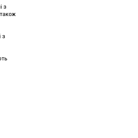
і з
 також
 з
ють