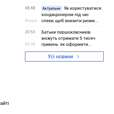
екосистемах
08:48
Як користуватися
Актуальне
кондиціонером під час
Вчора
спеки, щоб знизити ризик
вимушених відключень
20:53
Батьки першокласників
світла
можуть отримати 5 тисяч
05.08
гривень: як оформити
«Пакунок школяра»
Усі новини
сайті