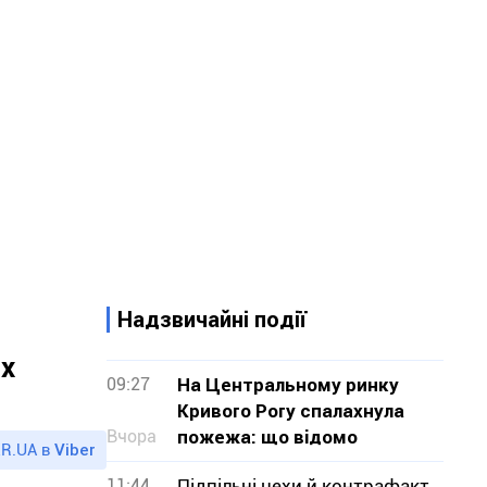
Надзвичайні події
их
09:27
На Центральному ринку
Кривого Рогу спалахнула
Вчора
пожежа: що відомо
R.UA в
Viber
11:44
Підпільні цехи й контрафакт