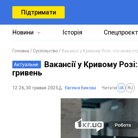
Підтримати
Новини
Історія
Спецпроєкт
Головна
Суспільство
Вакансії у Кривому Розі: хто може о
Вакансії у Кривому Роз
Актуальне
гривень
12:26, 30 травня 2025
Євгенія Бикова
Читати
UA
RU