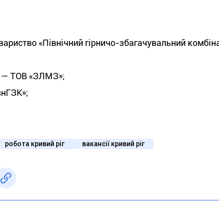
вариство «Північний гірничо-збагачувальний комбіна
й — ТОВ «ЗЛМЗ»;
внГЗК»;
робота кривий ріг
вакансії кривий ріг