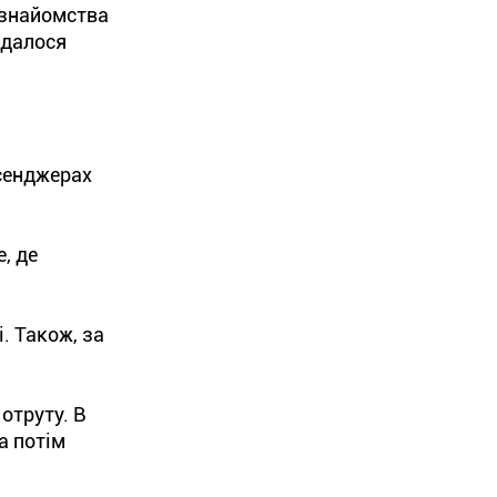
 знайомства
вдалося
есенджерах
, де
. Також, за
отруту. В
а потім