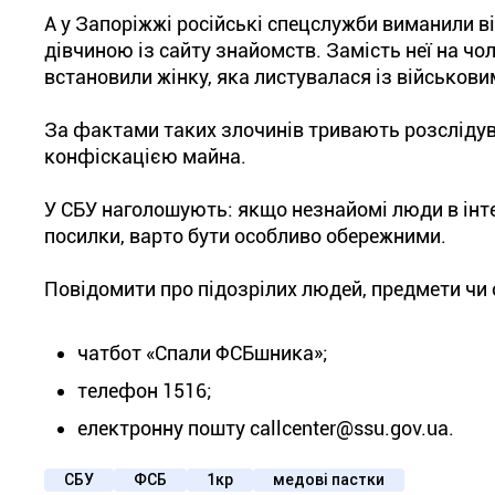
А у Запоріжжі російські спецслужби виманили ві
дівчиною із сайту знайомств. Замість неї на чо
встановили жінку, яка листувалася із військови
За фактами таких злочинів тривають розслідув
конфіскацією майна.
У СБУ наголошують: якщо незнайомі люди в інт
посилки, варто бути особливо обережними.
Повідомити про підозрілих людей, предмети чи
чатбот «Спали ФСБшника»;
телефон 1516;
електронну пошту callcenter@ssu.gov.ua.
СБУ
ФСБ
1кр
медові пастки