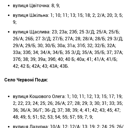
вулиця Цвіточна: 8; 9;
вулиця Шкільна: 1; 10; 11; 13; 15; 18; 2; 2/А; 20; 3; 5;
9;
вулиця Щаслива: 23; 23а; 23б; 25 З/Д; 25/А; 25/Б;
26/А; 26Б; 27 З/Д; 27/Б; 27А; 28; 28/А; 28/Б; 29 З/Д;
29/А; 29/Б; 30; 30/Б; 30а; 31а; 31б; 32; 32/Б; 32А;
33а; 33б; 34; 34/А; 34/Б; 35 З/Д; 35/А; 35/Б; 37; 37А;
37б; 38; 39; 39а; 39б; 40; 40 Б; 40а; 41; 41/А; 41/Б;
42; 42 Б; 42А; 43; 43А; 43Б.
Село Червоні Поди:
вулиця Кошового Олега: 1; 10; 11; 12; 13; 15; 17; 19;
2; 22; 23; 24; 25; 26; 26/А; 27; 28; 29; 3; 30; 31; 33; 35;
36; 36/А; 36/Г; 36-Д; 37; 38; 39; 4; 41; 42; 43; 45; 47;
48; 49; 5; 51; 52; 53; 54; 55; 57; 59; 7; 9;
вулиця Лазурна: 10/А; 12; 12/А; 13; 19; 2; 24; 25; 26/