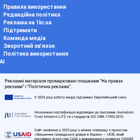
Правила використання
Редакційна політика
Реклама на 1kr.ua
Підтримати
Команда медіа
Зворотний зв'язок
Політика використання
АІ
Рекламні матеріали промарковані плашками “На правах
реклами” і “Політична реклама”.
У 2025 році роботу медіа підтримує Європейський союз
Незалежна сертифікація відповідно до програми Journalism
Trust Initiative (JTI) та стандартів ISO CWA 17493:2019
Сайт оновлено у 2023 році у межах співпраці з проєктом
«Зміцнення громадської довіри в Україні» — UCBI, який
підтримує Агентство США з міжнародного розвитку (USAID)