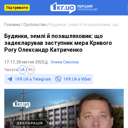
Підтримати
Головна
Суспільство
Будинки, землі й позашляховик: що задекларував заступник мера Кривого Рогу Олександр Катриченко
Будинки, землі й позашляховик: що
задекларував заступник мера Кривого
Рогу Олександр Катриченко
17:17, 28 квітня 2025
Олена Смоліна
Читати
UA
RU
1KR.UA в
Telegram
1KR.UA в
Viber