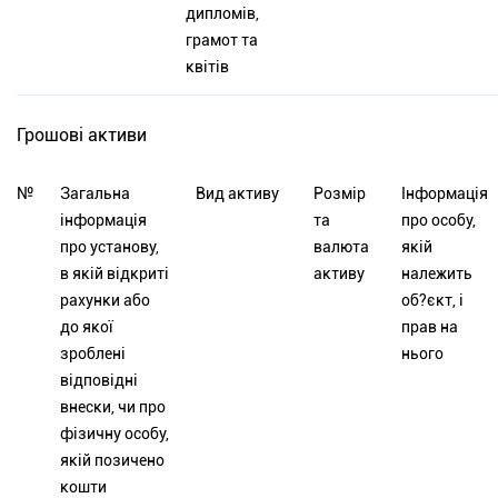
дипломів,
грамот та
квітів
Грошові активи
№
Загальна
Вид активу
Розмір
Інформація
інформація
та
про особу,
про установу,
валюта
якій
в якій відкриті
активу
належить
рахунки або
об?єкт, і
до якої
прав на
зроблені
нього
відповідні
внески, чи про
фізичну особу,
якій позичено
кошти