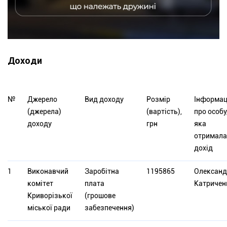
Доходи
№
Джерело
Вид доходу
Розмір
Інформац
(джерела)
(вартість),
про особу
доходу
грн
яка
отримала
дохід
1
Виконавчий
Заробітна
1195865
Олександ
комітет
плата
Катричен
Криворізької
(грошове
міської ради
забезпечення)