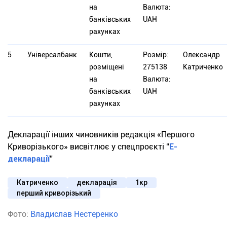
на
Валюта:
банківських
UAH
рахунках
5
Універсалбанк
Кошти,
Розмір:
Олександр
розміщені
275138
Катриченко
на
Валюта:
банківських
UAH
рахунках
Декларації інших чиновників редакція «Першого
Криворізького» висвітлює у спецпроєкті “
Е-
декларації
”
Катриченко
декларація
1кр
перший криворізький
Фото:
Владислав Нестеренко