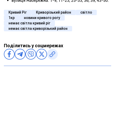
вулиця Набережна: 1-9, 11-23, 25-33, 36, 39, 43-50.
Кривий Ріг
Криворізький район
світло
1кр
новини кривого рогу
немає світла кривий ріг
немає світла криворізький район
Поділитись у соцмережах