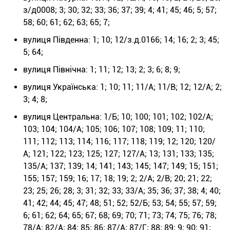
з/д0008; 3; 30; 32; 33; 36; 37; 39; 4; 41; 45; 46; 5; 57;
58; 60; 61; 62; 63; 65; 7;
вулиця Південна: 1; 10; 12/з.д.0166; 14; 16; 2; 3; 45;
5; 64;
вулиця Північна: 1; 11; 12; 13; 2; 3; 6; 8; 9;
вулиця Українська: 1; 10; 11; 11/А; 11/В; 12; 12/А; 2;
3; 4; 8;
вулиця Центральна: 1/Б; 10; 100; 101; 102; 102/А;
103; 104; 104/А; 105; 106; 107; 108; 109; 11; 110;
111; 112; 113; 114; 116; 117; 118; 119; 12; 120; 120/
А; 121; 122; 123; 125; 127; 127/А; 13; 131; 133; 135;
135/А; 137; 139; 14; 141; 143; 145; 147; 149; 15; 151;
155; 157; 159; 16; 17; 18; 19; 2; 2/А; 2/В; 20; 21; 22;
23; 25; 26; 28; 3; 31; 32; 33; 33/А; 35; 36; 37; 38; 4; 40;
41; 42; 44; 45; 47; 48; 51; 52; 52/Б; 53; 54; 55; 57; 59;
6; 61; 62; 64; 65; 67; 68; 69; 70; 71; 73; 74; 75; 76; 78;
78/А; 82/А; 84; 85; 86; 87/А; 87/Г; 88; 89; 9; 90; 91;