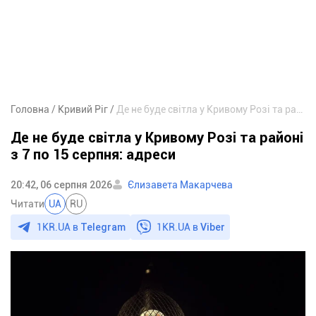
Головна
Кривий Ріг
Де не буде світла у Кривому Розі та районі з 7 по 15 серпня: адреси
Де не буде світла у Кривому Розі та районі
з 7 по 15 серпня: адреси
20:42, 06 серпня 2026
Єлизавета Макарчева
Читати
UA
RU
1KR.UA в
Telegram
1KR.UA в
Viber