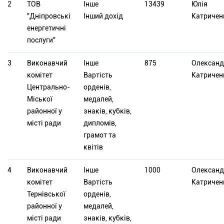
2
ТОВ
Інше
13439
Юлія
"Дніпровські
Інший дохід
Катричен
енергетичні
послуги"
3
Виконавчий
Інше
875
Олександ
комітет
Вартість
Катричен
Центрально-
орденів,
Міської
медалей,
районної у
знаків, кубків,
місті ради
дипломів,
грамот та
квітів
4
Виконавчий
Інше
1000
Олександ
комітет
Вартість
Катричен
Тернівської
орденів,
районної у
медалей,
місті ради
знаків, кубків,