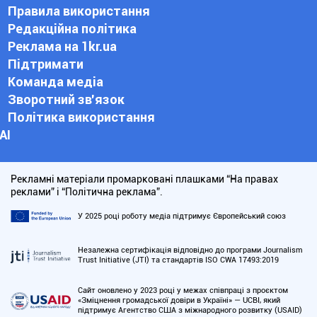
Правила використання
Редакційна політика
Реклама на 1kr.ua
Підтримати
Команда медіа
Зворотний зв'язок
Політика використання
АІ
Рекламні матеріали промарковані плашками “На правах
реклами” і “Політична реклама”.
У 2025 році роботу медіа підтримує Європейський союз
Незалежна сертифікація відповідно до програми Journalism
Trust Initiative (JTI) та стандартів ISO CWA 17493:2019
Сайт оновлено у 2023 році у межах співпраці з проєктом
«Зміцнення громадської довіри в Україні» — UCBI, який
підтримує Агентство США з міжнародного розвитку (USAID)