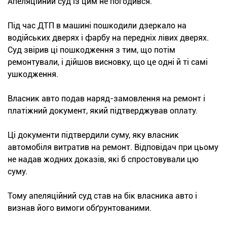
Апеляційний суд із цим не погодився.
Під час ДТП в машині пошкодили дзеркало на
водійських дверях і фарбу на передніх лівих дверях.
Суд звірив ці пошкодження з тим, що потім
ремонтували, і дійшов висновку, що це одні й ті самі
ушкодження.
Власник авто подав наряд-замовлення на ремонт і
платіжний документ, який підтверджував оплату.
Ці документи підтвердили суму, яку власник
автомобіля витратив на ремонт. Відповідач при цьому
не надав жодних доказів, які б спростовували цю
суму.
Тому апеляційний суд став на бік власника авто і
визнав його вимоги обґрунтованими.