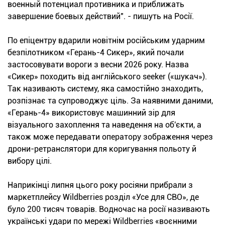
военный потенциал противника и приближать
завершение боевых действий". - пишуть на Росії.
По епіцентру вдарили новітнім російським ударним
безпілотником «Герань-4 Сикер», який почали
застосовувати вороги з весни 2026 року. Назва
«Сикер» походить від англійського seeker («шукач»).
Так називають систему, яка самостійно знаходить,
розпізнає та супроводжує ціль. За наявними даними,
«Герань-4» використовує машинний зір для
візуального захоплення та наведення на об'єкти, а
також може передавати оператору зображення через
дрони-ретранслятори для коригування польоту й
вибору цілі.
Наприкінці липня цього року росіяни прибрали з
маркетплейсу Wildberries розділ «Усе для СВО», де
було 200 тисяч товарів. Водночас на росії називають
українські удари по мережі Wildberries «воєнними