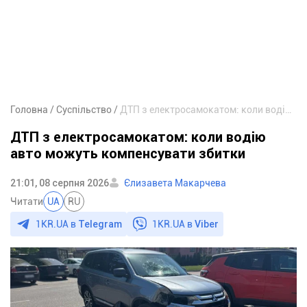
Головна
Суспільство
ДТП з електросамокатом: коли водію авто можуть компенсувати збитки
ДТП з електросамокатом: коли водію
авто можуть компенсувати збитки
21:01, 08 серпня 2026
Єлизавета Макарчева
Читати
UA
RU
1KR.UA в
Telegram
1KR.UA в
Viber