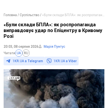
Головна
Суспільство
«Були склади БПЛА»: як роспропаганда виправдовує удар по Епіцентру в Кривому Розі
«Були склади БПЛА»: як роспропаганда
виправдовує удар по Епіцентру в Кривому
Розі
20:03, 08 серпня 2026
Марія Пунтус
Читати
UA
RU
1KR.UA в
Telegram
1KR.UA в
Viber