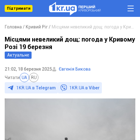
Підтримати
Головна
Кривий Ріг
Місцями невеликий дощ: погода у Кривому Розі 19 березня
Місцями невеликий дощ: погода у Кривому
Розі 19 березня
Актуальне
21:02, 18 березня 2025
Євгенія Бикова
Читати
UA
RU
1KR.UA в
Telegram
1KR.UA в
Viber