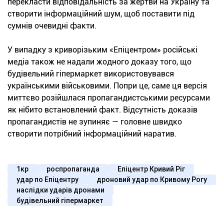
перекласти відповідальність за жертви на Україну та
створити інформаційний шум, щоб поставити під
сумнів очевидні факти.
У випадку з криворізьким «Епіцентром» російські
медіа також не надали жодного доказу того, що
будівельний гіпермаркет використовувався
українськими військовими. Попри це, саме ця версія
миттєво розійшлася пропагандистськими ресурсами
як нібито встановлений факт. Відсутність доказів
пропагандистів не зупиняє — головне швидко
створити потрібний інформаційний наратив.
1кр
роспропаганда
Епіцентр Кривий Ріг
удар по Епіцентру
дроновий удар по Кривому Рогу
наслідки ударів дронами
будівельний гіпермаркет