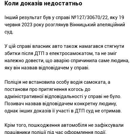
Коли доказів недостатньо
Інший результат був у справі №127/30670/22, яку 19
червня 2023 року розглянув Вінницький апеляційний
суд.
У цій справі власник авто також намагався стягнути
збитки після ДТП з електросамокатом, та не зміг
належно довести, що аварію спричинила саме людина,
яку він назвав відповідачем у справі.
Поліція не встановила особу водія самоката, а
постанови про притягнення когось до
адміністративної відповідальності у справі не було.
Позивач назвав відповідачем конкретну людину,
однак інших доказів її участі в ДТП суд не отримав.
Крім того, пошкодження автомобіля не зафіксували
працівники поліції під час оформлення події.