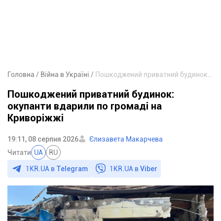
Головна
Війна в Україні
Пошкоджений приватний будинок: окупанти вдарили по громаді на Криворіжжі
Пошкоджений приватний будинок:
окупанти вдарили по громаді на
Криворіжжі
19:11, 08 серпня 2026
Єлизавета Макарчева
Читати
UA
RU
1KR.UA в
Telegram
1KR.UA в
Viber