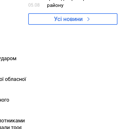
05.08
району
Усі новини
 ударом
ї обласної
ного
ілотниками
дали троє