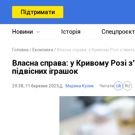
Підтримати
Новини
Історія
Спецпроєкт
Головна
Економіка
Власна справа: у Кривому Розі з’явит
Власна справа: у Кривому Розі 
підвісних іграшок
20:38, 11 березня 2025
Марина Кулик
Читати
UA
RU