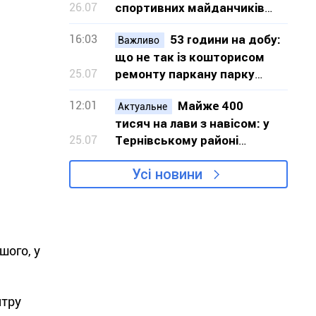
26.07
спортивних майданчиків
для шести локацій Кривого
16:03
53 години на добу:
Рогу
Важливо
що не так із кошторисом
25.07
ремонту паркану парку
«Шахтарський» у Кривому
12:01
Майже 400
Розі
Актуальне
тисяч на лави з навісом: у
25.07
Тернівському районі
Кривого Рогу закуплять 20
Усі новини
нових лав
шого, у
нтру