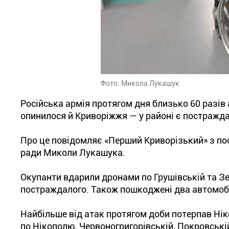
Фото: Микола Лукашук
Російська армія протягом дня близько 60 разів 
опинилося й Криворіжжя — у районі є постражд
Про це повідомляє «Перший Криворізький» з по
ради Миколи Лукашука.
Окупанти вдарили дронами по Грушівській та З
постраждалого. Також пошкоджені два автомобі
Найбільше від атак протягом доби потерпав Нік
по Нікополю, Червоногригорівській, Покровські