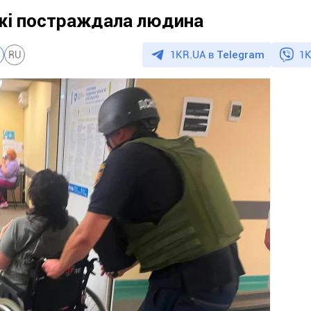
жжі постраждала людина
1KR.UA в
Telegram
1K
RU