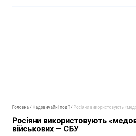
Головна
Надзвичайні події
Росіяни використовують «медо
Росіяни використовують «медові
військових — СБУ