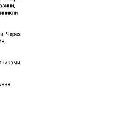
азини,
виникли
и. Через
йн,
отниками.
ення