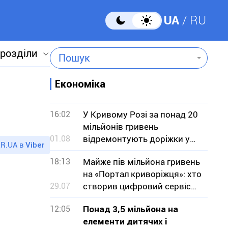
UA
RU
 розділи
Пошук
Економіка
16:02
У Кривому Розі за понад 20
мільйонів гривень
01.08
відремонтують доріжки у
R.UA в
Viber
парку
18:13
Майже пів мільйона гривень
на «Портал криворіжця»: хто
29.07
створив цифровий сервіс
для містян
12:05
Понад 3,5 мільйона на
елементи дитячих і