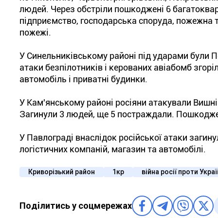
людей. Через обстріли пошкоджені 6 багатокварт
підприємство, господарська споруда, пожежна т
пожежі.
У Синельниківському районі під ударами були П
атаки безпілотників і керованих авіабомб згорі
автомобіль і приватні будинки.
У Кам'янському районі росіяни атакували Вишн
Загинули 3 людей, ще 5 постраждали. Пошкодже
У Павлограді внаслідок російської атаки загин
логістичних компаній, магазин та автомобілі.
Криворізький район
1кр
війна росії проти Укра
Поділитись у соцмережах