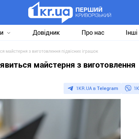
и
Довідник
Про нас
Інші
ься майстерня з виготовлення підвісних іграшок
з’явиться майстерня з виготовлення
1KR.UA в
Telegram
1K