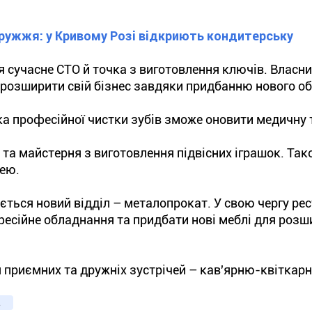
дружжя: у Кривому Розі відкриють кондитерську
 сучасне СТО й точка з виготовлення ключів. Власн
 розширити свій бізнес завдяки придбанню нового о
ка професійної чистки зубів зможе оновити медичну т
та майстерня з виготовлення підвісних іграшок. Так
нею.
ється новий відділ – металопрокат. У свою чергу ре
фесійне обладнання та придбати нові меблі для роз
 приємних та дружніх зустрічей – кав'ярню-квіткар
а