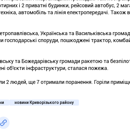
ирних і 2 приватні будинки, рейсовий автобус, 2 маг
ехніка, автомобіль та лінія електропередачі. Також 
етропавлівська, Українська та Васильківська громад
ли господарські споруди, пошкоджені трактор, комба
івську та Божедарівську громади ракетою та безпіл
ні об'єкти інфраструктури, сталася пожежа.
ули 2 людей, ще 7 отримали поранення. Горіли приміщ
їни
новини Криворізького району