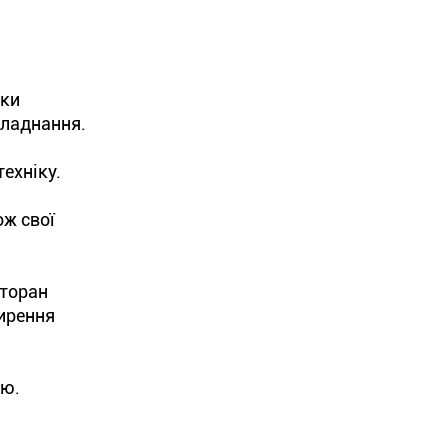
ики
бладнання.
ехніку.
ож свої
сторан
ширення
ню.