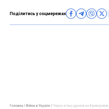
Поділитись у соцмережах
Головна
Війна в Україні
Через атаку дронів на Криворіжж