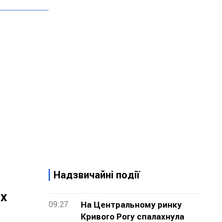
Надзвичайні події
их
09:27
На Центральному ринку
Кривого Рогу спалахнула