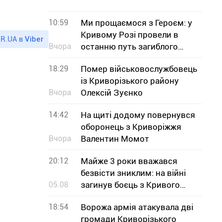
10:59
Ми прощаємося з Героєм: у
Кривому Розі провели в
R.UA в
Viber
Вчора
останню путь загиблого
військового Юрія Тісьменка
18:29
Помер військовослужбовець
із Криворізького району
Вчора
Олексій Зуєнко
14:42
На щиті додому повернувся
оборонець з Криворіжжя
Вчора
Валентин Момот
20:12
Майже 3 роки вважався
безвісти зниклим: на війні
05.08
загинув боєць з Кривого
Рогу В`ячеслав Чучмай
18:54
Ворожа армія атакувала дві
громади Криворізького