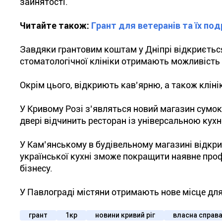
зайнятості.
Читайте також:
Грант для ветеранів та їх по
Завдяки грантовим коштам у Дніпрі відкриється
стоматологічної клініки отримають можливість
Окрім цього, відкриють кав’ярню, а також кліні
У Кривому Розі з’являться новий магазин сумок 
двері відчинить ресторан із універсальною кух
У Кам’янському в будівельному магазині відкри
української кухні зможе покращити наявне про
бізнесу.
У Павлограді містяни отримають нове місце для
грант
1кр
новини кривий ріг
власна справ