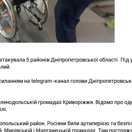
атакувала 5 районів Дніпропетровської області. Під
алий.
силанням на telegram-канал голови Дніпропетровсько
еленодольській громадах Криворіжжя. Відомо про од
лі.
опольський район. Росіяни били артилерією та безп
й, Мирівській і Марганецькій громадах. Там постраж