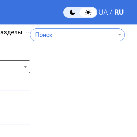
UA
RU
разделы
Поиск
и