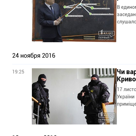
В едино
заседан
слушало
24 ноября 2016
Чи ва
19:25
Криво
17 лист
України
приміщен