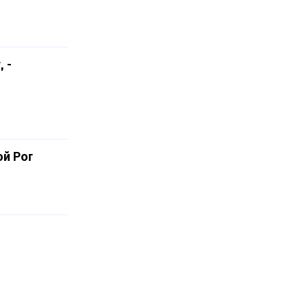
 -
ой Рог