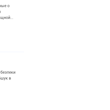
ные о
м
щной...
 безпеки
бшук в