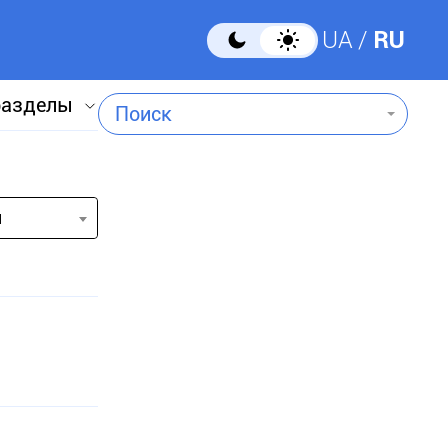
UA
RU
разделы
Поиск
и