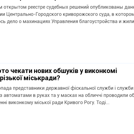
м открытом реестре судебных решений опубликованы дан
ии Центрально-Городского криворожского суда, в которо
сь дело о махинациях Управления благоустройства и жили
рто чекати нових обшуків у виконкомі
різької міськради?
опада представники державної фіскальної служби і служби
 з автоматами в руках та у масках на обличчі проводили о
ні виконкому міської ради Кривого Рогу. Тоді...