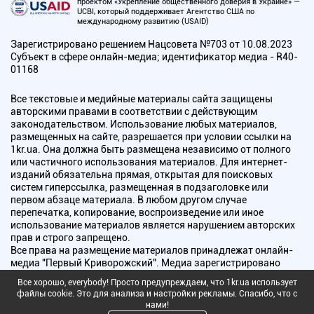
проектом «Укрепление общественного доверия в Украине» —
UCBI, который поддерживает Агентство США по
международному развитию (USAID)
Зарегистрировано решением Нацсовета №703 от 10.08.2023
Субъект в сфере онлайн-медиа; идентификатор медиа - R40-
01168
Все текстовые и медийные материалы сайта защищены
авторскими правами в соответствии с действующим
законодательством. Использование любых материалов,
размещенных на сайте, разрешается при условии ссылки на
1kr.ua. Она должна быть размещена независимо от полного
или частичного использования материалов. Для интернет-
изданий обязательна прямая, открытая для поисковых
систем гиперссылка, размещенная в подзаголовке или
первом абзаце материала. В любом другом случае
перепечатка, копирование, воспроизведение или иное
использование материалов является нарушением авторских
прав и строго запрещено.
Все права на размещение материалов принадлежат онлайн-
медиа "Первый Криворожский". Медиа зарегистрировано
Национальным советом Украины по вопросам телевидения и
Все хорошо, everybody! Просто предупреждаем, что 1kr.ua использует
радиовещания.
файлы cookie. Это для анализа и настройки рекламы. Спасибо, что с
нами!