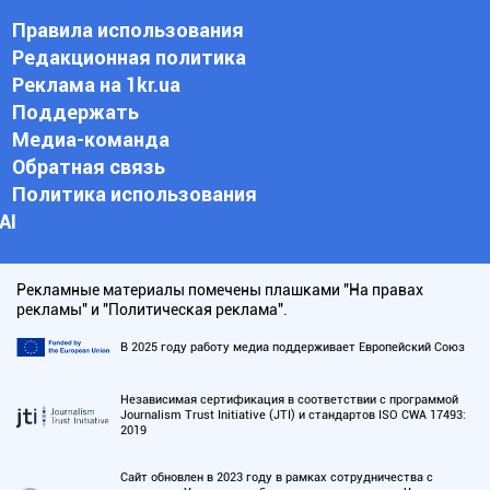
Правила использования
Редакционная политика
Реклама на 1kr.ua
Поддержать
Медиа-команда
Обратная связь
Политика использования
АI
Рекламные материалы помечены плашками "На правах
рекламы" и "Политическая реклама".
В 2025 году работу медиа поддерживает Европейский Союз
Независимая сертификация в соответствии с программой
Journalism Trust Initiative (JTI) и стандартов ISO CWA 17493:
2019
Сайт обновлен в 2023 году в рамках сотрудничества с