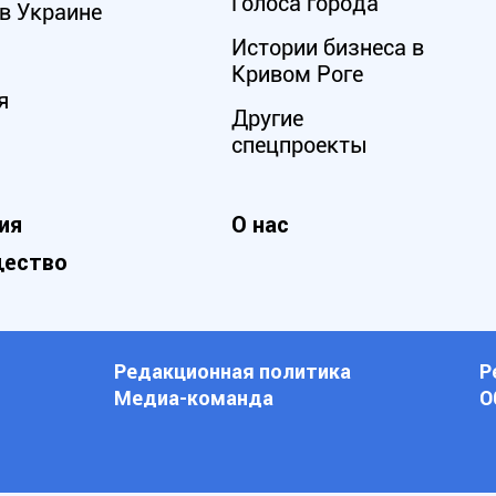
Голоса города
в Украине
Истории бизнеса в
Кривом Роге
я
Другие
спецпроекты
ия
О нас
ество
Редакционная политика
Р
Медиа-команда
О