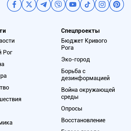
ти
Спецпроекты
вости
Бюджет Кривого
Рога
 Рог
Эко-город
на
Борьба с
ура
дезинформацией
тво
Война окружающей
среды
шествия
Опросы
Восстановление
мика