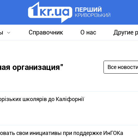
ы
Справочник
О нас
Другие 
ная организация"
Все новост
різьких школярів до Каліфорнії
овать свои инициативы при поддержке ИнГОКа