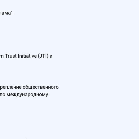
лама".
ust Initiative (JTI) и
крепление общественного
А по международному