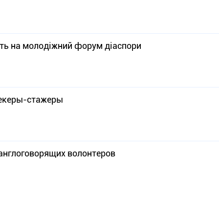
ть на молодіжний форум діаспори
секеры-стажеры
англоговорящих волонтеров