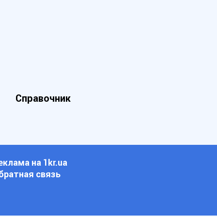
Справочник
еклама на 1kr.ua
братная связь