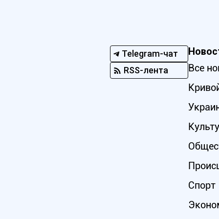
Новос
Telegram-чат
Все но
RSS-лента
Кривой
Украи
Культ
Общес
Проис
Спорт
Эконо