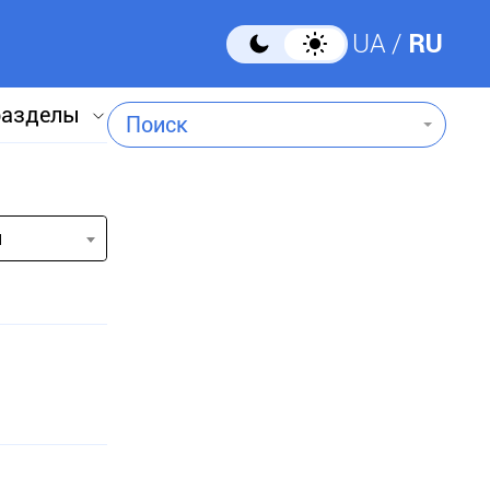
UA
RU
разделы
Поиск
и