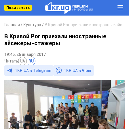
Поддержать
Главная
Культура
В Кривой Рог приехали иностранные айсекеры-стажеры
В Кривой Рог приехали иностранные
айсекеры-стажеры
19:45, 26 января 2017
Читать
UA
RU
1KR.UA в
Telegram
1KR.UA в
Viber