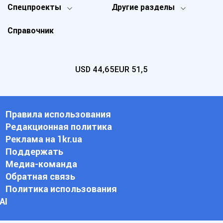
Спецпроекты
Другие разделы
Справочник
USD
44,65
EUR
51,5
Правила использования
Редакционная политика
Реклама на 1kr.ua
Поддержать
Медиа-команда
Обратная связь
Политика использования
АI