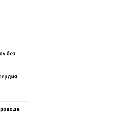
сь без
сердия
проводе