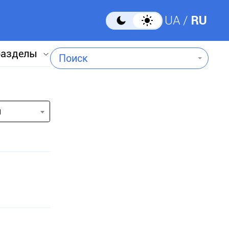
UA
RU
разделы
Поиск
и