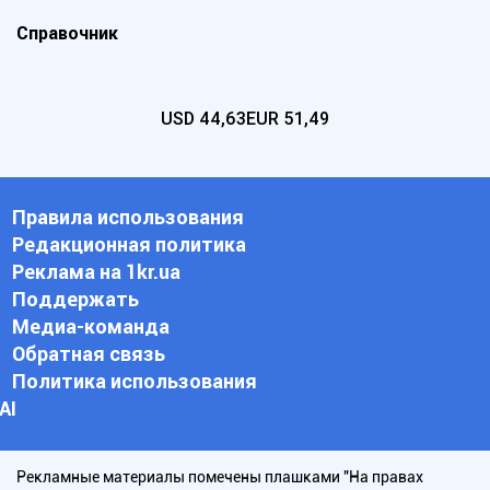
Справочник
USD
44,63
EUR
51,49
Правила использования
Редакционная политика
Реклама на 1kr.ua
Поддержать
Медиа-команда
Обратная связь
Политика использования
АI
Рекламные материалы помечены плашками "На правах